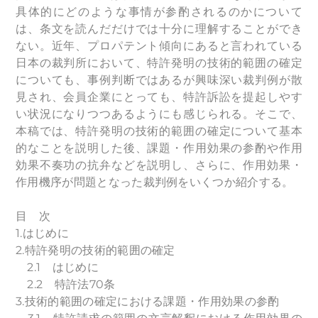
具体的にどのような事情が参酌されるのかについて
は、条文を読んだだけでは十分に理解することができ
ない。近年、プロパテント傾向にあると言われている
日本の裁判所において、特許発明の技術的範囲の確定
についても、事例判断ではあるが興味深い裁判例が散
見され、会員企業にとっても、特許訴訟を提起しやす
い状況になりつつあるようにも感じられる。そこで、
本稿では、特許発明の技術的範囲の確定について基本
的なことを説明した後、課題・作用効果の参酌や作用
効果不奏功の抗弁などを説明し、さらに、作用効果・
作用機序が問題となった裁判例をいくつか紹介する。
目 次
1.はじめに
2.特許発明の技術的範囲の確定
2.1 はじめに
2.2 特許法70条
3.技術的範囲の確定における課題・作用効果の参酌