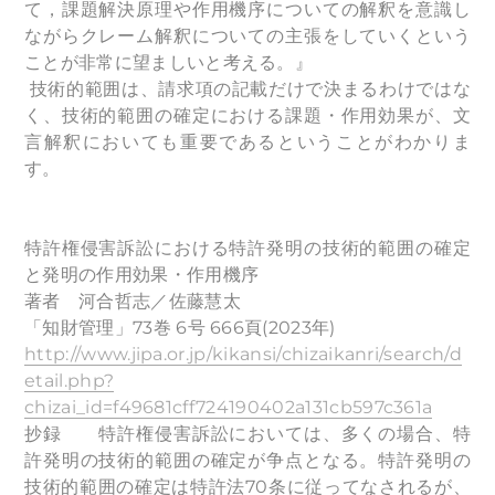
て，課題解決原理や作用機序についての解釈を意識し
ながらクレーム解釈についての主張をしていくという
ことが非常に望ましいと考える。』
技術的範囲は、請求項の記載だけで決まるわけではな
く、
技術的範囲の確定における課題・作用効果が、文
言解釈においても重要であるということがわかりま
す。
特許権侵害訴訟における特許発明の技術的範囲の確定
と発明の作用効果・作用機序
著者 河合哲志／佐藤慧太
「知財管理」73巻 6号 666頁(2023年)
http://www.jipa.or.jp/kikansi/chizaikanri/search/d
etail.php?
chizai_id=f49681cff724190402a131cb597c361a
抄録 特許権侵害訴訟においては、多くの場合、特
許発明の技術的範囲の確定が争点となる。特許発明の
技術的範囲の確定は特許法70条に従ってなされるが、