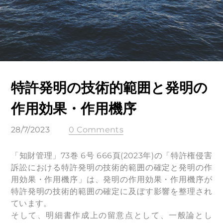
特許発明の技術的範囲と発明の
作用効果・作用機序
28/7/2023
0 Comments
「知財管理」73巻 6号 666頁(2023年)の「特許権侵害
訴訟における特許発明の技術的範囲の確定と発明の作
用効果・作用機序」は、発明の作用効果・作用機序が
特許発明の技術的範囲の確定に及ぼす影響を整理され
ています。
そして、明細書作成上の留意点として、一般論とし