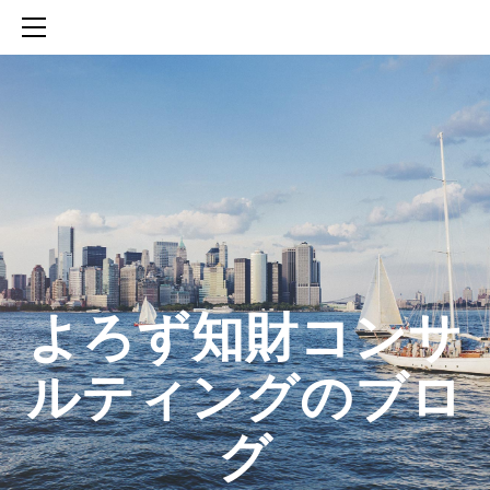
HOME
SERVICES
ABOUT
CONTACT
BLOG
知財活動のROICへの貢献
生成AIを活用した知財戦略の策定方法
生成AIとの「壁打ち」で、新たな発明を創出する方法
​よろず知財コンサ
ルティングのブロ
グ