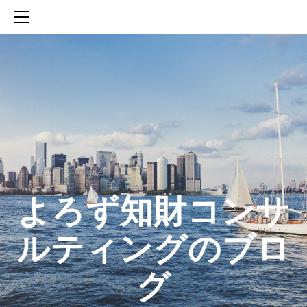
HOME
SERVICES
ABOUT
CONTACT
BLOG
知財活動のROICへの貢献
生成AIを活用した知財戦略の策定方法
生成AIとの「壁打ち」で、新たな発明を創出する方法
​よろず知財コンサ
ルティングのブロ
グ