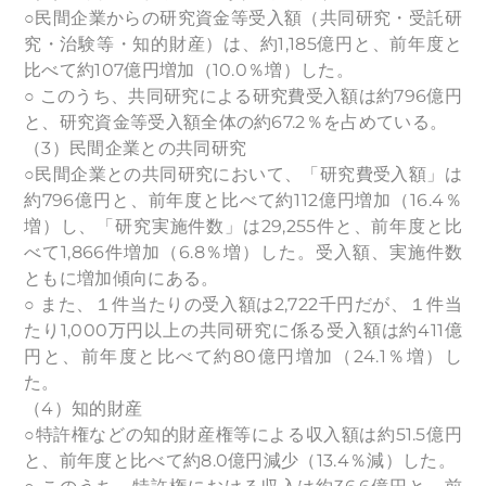
○民間企業からの研究資金等受入額（共同研究・受託研
究・治験等・知的財産）は、約1,185億円と、前年度と
比べて約107億円増加（10.0％増）した。
○ このうち、共同研究による研究費受入額は約796億円
と、研究資金等受入額全体の約67.2％を占めている。
（3）民間企業との共同研究
○民間企業との共同研究において、「研究費受入額」は
約796億円と、前年度と比べて約112億円増加（16.4％
増）し、「研究実施件数」は29,255件と、前年度と比
べて1,866件増加（6.8％増）した。受入額、実施件数
ともに増加傾向にある。
○ また、１件当たりの受入額は2,722千円だが、１件当
たり1,000万円以上の共同研究に係る受入額は約411億
円と、前年度と比べて約80億円増加（24.1％増）し
た。
（4）知的財産
○特許権などの知的財産権等による収入額は約51.5億円
と、前年度と比べて約8.0億円減少（13.4％減）した。