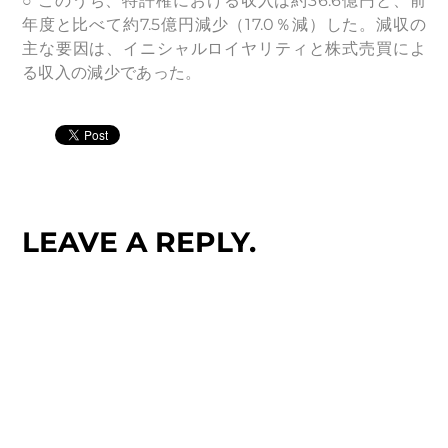
○ このうち、特許権における収入は約36.6億円と、前
年度と比べて約7.5億円減少（17.0％減）した。減収の
主な要因は、イニシャルロイヤリティと株式売買によ
る収入の減少であった。
LEAVE A REPLY.