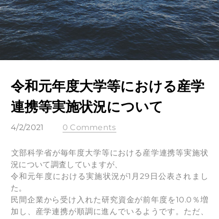
令和元年度大学等における産学
連携等実施状況について
4/2/2021
0 Comments
​文部科学省が毎年度大学等における産学連携等実施状
況について調査していますが、
令和元年度における実施状況が1月29日公表されまし
た。
民間企業から受け入れた研究資金が前年度を10.0％増
加し、産学連携が順調に進んでいるようです。ただ、