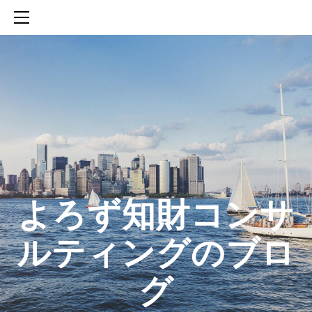
HOME
SERVICES
ABOUT
CONTACT
BLOG
知財活動のROICへの貢献
生成AIを活用した知財戦略の策定方法
生成AIとの「壁打ち」で、新たな発明を創出する方法
​よろず知財コンサ
ルティングのブロ
グ