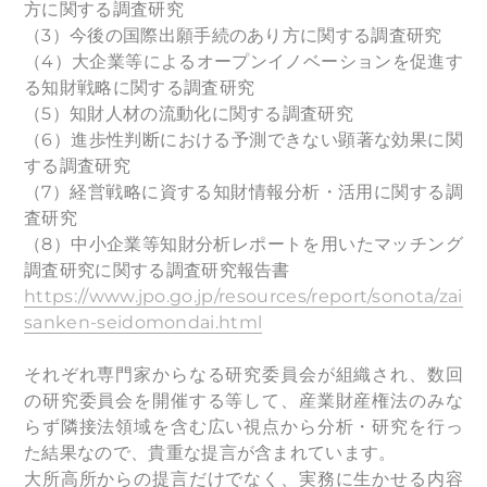
方に関する調査研究
（3）今後の国際出願手続のあり方に関する調査研究
（4）大企業等によるオープンイノベーションを促進す
る知財戦略に関する調査研究
（5）知財人材の流動化に関する調査研究
（6）進歩性判断における予測できない顕著な効果に関
する調査研究
（7）経営戦略に資する知財情報分析・活用に関する調
査研究
（8）中小企業等知財分析レポートを用いたマッチング
調査研究に関する調査研究報告書
https://www.jpo.go.jp/resources/report/sonota/zai
sanken-seidomondai.html
それぞれ専門家からなる研究委員会が組織され、数回
の研究委員会を開催する等して、産業財産権法のみな
らず隣接法領域を含む広い視点から分析・研究を行っ
た結果なので、貴重な提言が含まれています。
大所高所からの提言だけでなく、実務に生かせる内容