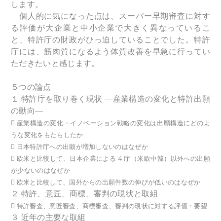
します。
個人的に気になった点は、スーパー早期審査に対す
る評価が大企業と中小企業で大きく異なっているこ
と、特許庁の財政がひっ迫していることでした。特許
庁には、筋肉質になるよう体質改善を早急に行ってい
ただきたいと感じます。
５つの論点
１ 特許庁を取り巻く現状 ―産業構造の変化と特許出願
の動向―
 産業構造の変化・イノベーション戦略の変化は出願構造にどのよ
うな変化をもたらしたか
 日本特許庁への出願が増加しないのはなぜか
 欧米と比較して、日本企業による 4 庁（米欧中韓）以外への出願
が少ないのはなぜか
 欧米と比較して、国外からの出願件数の伸びが低いのはなぜか
２ 特許、意匠、商標、審判の現状と取組
 特許審査、意匠審査、商標審査、審判の現状に対する評価・要望
３ 近年の主要な取組