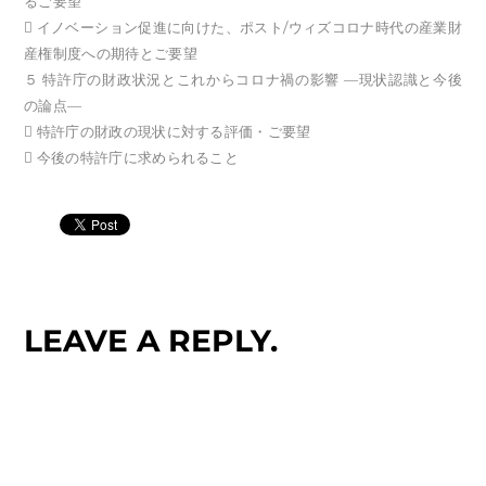
るご要望
 イノベーション促進に向けた、ポスト/ウィズコロナ時代の産業財
産権制度への期待とご要望
５ 特許庁の財政状況とこれからコロナ禍の影響 ―現状認識と今後
の論点―
 特許庁の財政の現状に対する評価・ご要望
 今後の特許庁に求められること
LEAVE A REPLY.