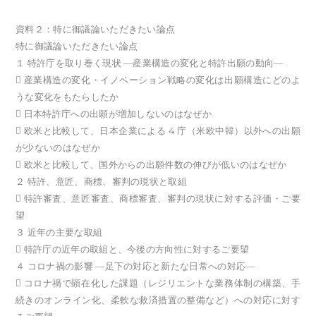
資料２：特に御議論いただきたい論点
特に御議論いただきたい論点
１ 特許庁を取り巻く現状 ―産業構造の変化と特許出願の動向―
 産業構造の変化・イノベーション戦略の変化は出願構造にどのよ
うな変化をもたらしたか
 日本特許庁への出願が増加しないのはなぜか
 欧米と比較して、日本企業による 4 庁（米欧中韓）以外への出願
が少ないのはなぜか
 欧米と比較して、国外からの出願件数の伸びが低いのはなぜか
２ 特許、意匠、商標、審判の現状と取組
 特許審査、意匠審査、商標審査、審判の現状に対する評価・ご要
望
３ 近年の主要な取組
 特許庁の近年の取組と、今後の方向性に対するご要望
４ コロナ禍の影響 ―足下の対応と新たな日常への対応―
 コロナ禍で顕在化した課題（レジリエントな業務体制の構築、手
続きのオンライン化、柔軟な救済措置の整備など）への対応に対す