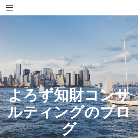
HOME
SERVICES
ABOUT
CONTACT
BLOG
知財活動のROICへの貢献
生成AIを活用した知財戦略の策定方法
生成AIとの「壁打ち」で、新たな発明を創出する方法
​よろず知財コンサ
ルティングのブロ
グ