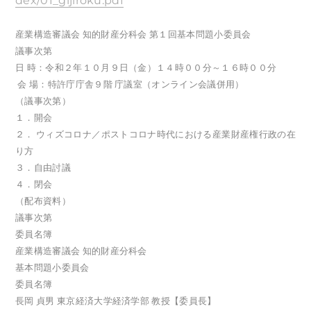
dex/01_gijiroku.pdf
産業構造審議会 知的財産分科会 第１回基本問題小委員会
議事次第
日 時：令和２年１０月９日（金）１４時００分～１６時００分
会 場：特許庁庁舎９階 庁議室（オンライン会議併用）
（議事次第）
１．開会
２． ウィズコロナ／ポストコロナ時代における産業財産権行政の在
り方
３．自由討議
４．閉会
（配布資料）
議事次第
委員名簿
産業構造審議会 知的財産分科会
基本問題小委員会
委員名簿
長岡 貞男 東京経済大学経済学部 教授【委員長】