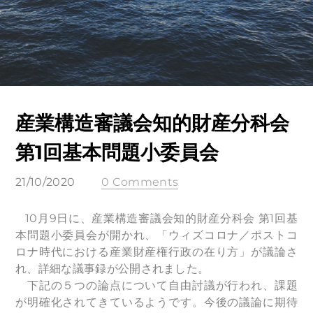
産業構造審議会知的財産分科会
第1回基本問題小委員会
21/10/2020
0 Comments
10月9日に、産業構造審議会知的財産分科会 第1回基
本問題小委員会が開かれ、「ウィズコロナ／ポストコ
ロナ時代における産業財産権行政の在り方」が議論さ
れ、詳細な議事録が公開されました。
下記の５つの論点について自由討議が行われ、課題
が明確化されてきているようです。今後の議論に期待