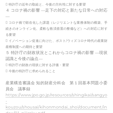
 特許庁の近年の取組と、今後の方向性に対する要望
４ コロナ禍の影響 ―足下の対応と新たな日常への対応
―
 コロナ禍で顕在化した課題（レジリエントな業務体制の構築、手
続きのオンライン化、柔軟な救済措置の整備など）への対応に対す
る要望
 イノベーション促進に向けた、ポスト/ウィズコロナ時代の産業財
産権制度への期待と要望
５ 特許庁の財政状況とこれからコロナ禍の影響 ―現状
認識と今後の論点―
 特許庁の財政の現状に対する評価・要望
 今後の特許庁に求められること
産業構造審議会 知的財産分科会 第１回基本問題小委
員会 議事録
https://www.jpo.go.jp/resources/shingikai/sangyo
-
kouzou/shousai/kihonmondai_shoi/document/in