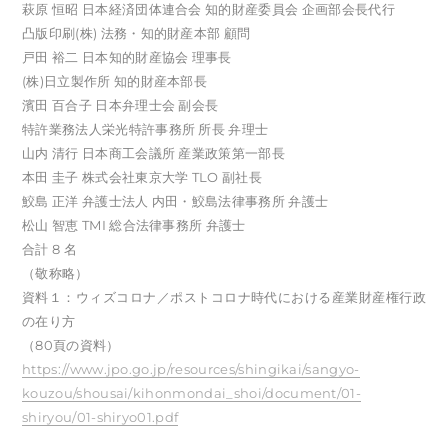
萩原 恒昭 日本経済団体連合会 知的財産委員会 企画部会長代行
凸版印刷(株) 法務・知的財産本部 顧問
戸田 裕二 日本知的財産協会 理事長
(株)日立製作所 知的財産本部長
濱田 百合子 日本弁理士会 副会長
特許業務法人栄光特許事務所 所長 弁理士
山内 清行 日本商工会議所 産業政策第一部長
本田 圭子 株式会社東京大学 TLO 副社長
鮫島 正洋 弁護士法人 内田・鮫島法律事務所 弁護士
松山 智恵 TMI 総合法律事務所 弁護士
合計 8 名
（敬称略）
資料１：ウィズコロナ／ポストコロナ時代における産業財産権行政
の在り方
（80頁の資料）
https://www.jpo.go.jp/resources/shingikai/sangyo-
kouzou/shousai/kihonmondai_shoi/document/01-
shiryou/01-shiryo01.pdf