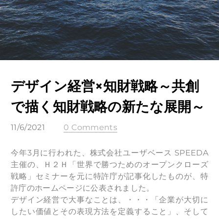
デザイン経営×知財戦略～共創
で描く知財戦略の新たな展開～
11/6/2021
0 Comments
今年3月に行われた、株式会社ユーザベース SPEEDA
主催の、Ｈ２Ｈ「世界で勝つためのオープンクローズ
戦略」セミナーを元に特許庁が記事化したものが、特
許庁のホームページに公表されました。
デザイン経営で大事なことは、・・・「企業が大切に
したい価値とその表現方法を定義すること」、そして