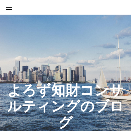
HOME
SERVICES
ABOUT
CONTACT
BLOG
知財活動のROICへの貢献
生成AIを活用した知財戦略の策定方法
生成AIとの「壁打ち」で、新たな発明を創出する方法
​よろず知財コンサ
ルティングのブロ
グ