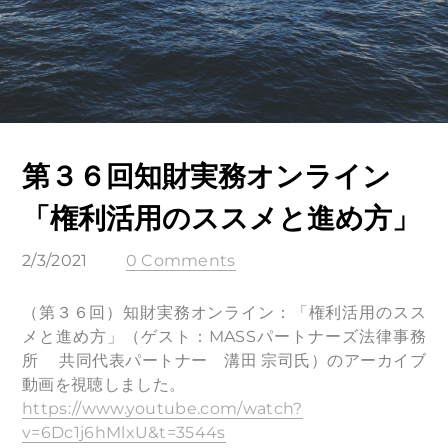
第３６回知財実務オンライン
「権利活用のススメと進め方」
2/3/2021
0 Comments
（第３６回）知財実務オンライン：「権利活用のスス
メと進め方」（ゲスト：MASSパートナーズ法律事務
所 共同代表パートナー 溝田 宗司氏）のアーカイブ
動画を視聴しました。
https://www.youtube.com/watch?
v=6Dc1j6hMlxU&t=3544s