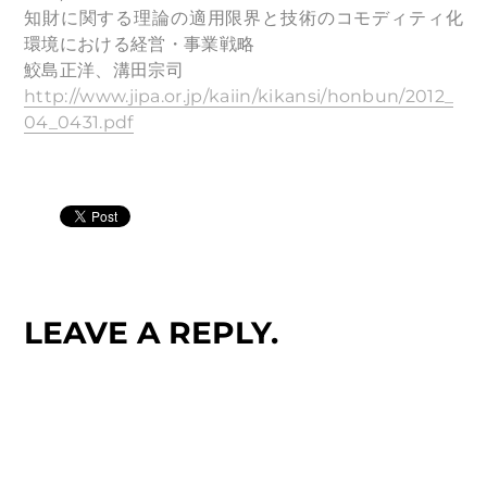
知財に関する理論の適用限界と技術のコモディティ化
環境における経営・事業戦略
鮫島正洋、溝田宗司
http://www.jipa.or.jp/kaiin/kikansi/honbun/2012_
04_0431.pdf
LEAVE A REPLY.