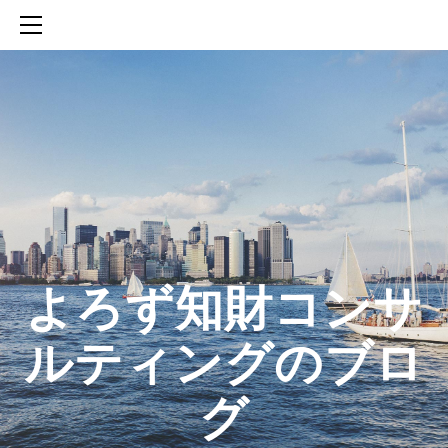
HOME
SERVICES
ABOUT
CONTACT
BLOG
知財活動のROICへの貢献
生成AIを活用した知財戦略の策定方法
生成AIとの「壁打ち」で、新たな発明を創出する方法
​よろず知財コンサ
ルティングのブロ
グ