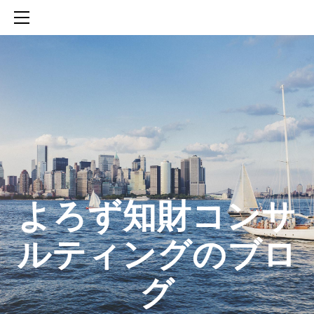
HOME
SERVICES
ABOUT
CONTACT
BLOG
知財活動のROICへの貢献
生成AIを活用した知財戦略の策定方法
生成AIとの「壁打ち」で、新たな発明を創出する方法
​よろず知財コンサ
ルティングのブロ
グ