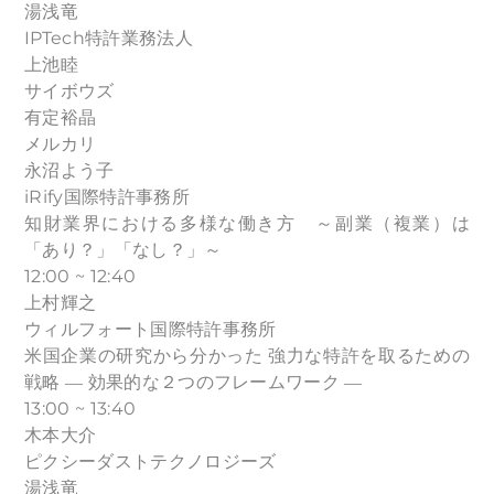
湯浅竜
IPTech特許業務法人
上池睦
サイボウズ
有定裕晶
メルカリ
永沼よう子
iRify国際特許事務所
知財業界における多様な働き方 ～副業（複業）は
「あり？」「なし？」～
12:00 ~ 12:40
上村輝之
ウィルフォート国際特許事務所
米国企業の研究から分かった 強力な特許を取るための
戦略 ― 効果的な２つのフレームワーク ―
13:00 ~ 13:40
木本大介
ピクシーダストテクノロジーズ
湯浅竜