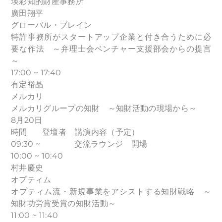
瑛彩知的財産事務所
廣田翔平
グローバル・ブレイン
特許事務所がスタートアップ企業と付き合うために必
要な作法 ～弁理士会ベンチャー支援部会からの提言
～
17:00 ~ 17:40
有定裕晶
メルカリ
メルカリグループの知財 ～知財活動の現場から～
8月20日
時間 登壇者 講演内容（予定）
09:30 ~ 交流ラウンジ 開場
10:00 ~ 10:40
村井慶史
オプティム
オプティム流・新規事業をアシストする知財戦略 ～
知財功労賞受賞の知財活動～
11:00 ~ 11:40