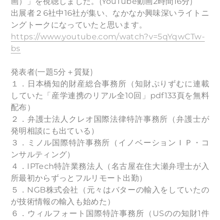
画）」を視聴しました。(YouTube動画2時間16分)
出展者２6社中16社が集い、なかなか興味深いライトニ
ングトークになっていたと思います。
https://www.youtube.com/watch?v=5qYqwCTw-
bs
発表者(一題5分＋質疑)
１．日本橋知的財産総合事務所（知財ぷりずむに連載
していた「産学連携のリアル全10回」pdf133頁を無料
配布）
２．弁護士法人クレオ国際法律特許事務所（弁護士が
発明相談にも出ている）
３．ミノル国際特許事務所（イノベーションＩＰ・コ
ンサルティング）
４．IPTech特許業務法人（名古屋在住大瀬弁理士が入
所最初からずっとフルリモート出勤）
５．NGB株式会社（元々はバターの輸入をしていたの
が技術情報の輸入も始めた）
６．ウィルフォート国際特許事務所（USのの知財1件