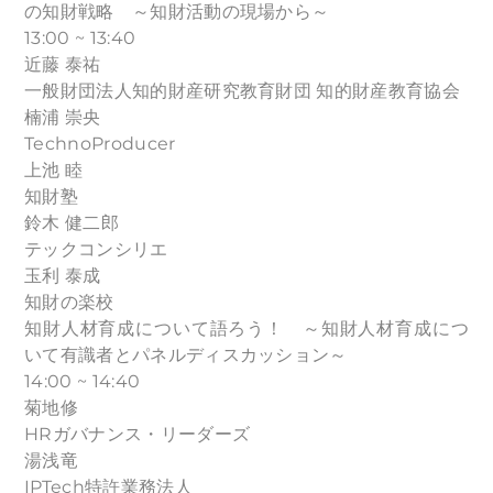
の知財戦略 ～知財活動の現場から～
13:00 ~ 13:40
近藤 泰祐
一般財団法人知的財産研究教育財団 知的財産教育協会
楠浦 崇央
TechnoProducer
上池 睦
知財塾
鈴木 健二郎
テックコンシリエ
玉利 泰成
知財の楽校
知財人材育成について語ろう！ ～知財人材育成につ
いて有識者とパネルディスカッション～
14:00 ~ 14:40
菊地修
HRガバナンス・リーダーズ
湯浅竜
IPTech特許業務法人