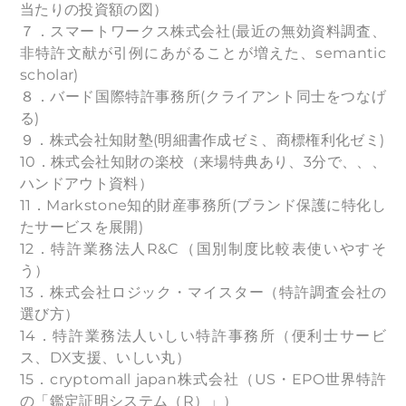
当たりの投資額の図）
７．スマートワークス株式会社(最近の無効資料調査、
非特許文献が引例にあがることが増えた、semantic
scholar)
８．バード国際特許事務所(クライアント同士をつなげ
る)
９．株式会社知財塾(明細書作成ゼミ、商標権利化ゼミ)
10．株式会社知財の楽校（来場特典あり、3分で、、、
ハンドアウト資料）
11．Markstone知的財産事務所(ブランド保護に特化し
たサービスを展開)
12．特許業務法人R&C（国別制度比較表使いやすそ
う）
13．株式会社ロジック・マイスター（特許調査会社の
選び方）
14．特許業務法人いしい特許事務所（便利士サービ
ス、DX支援、いしい丸）
15．cryptomall japan株式会社（US・EPO世界特許
の「鑑定証明システム（R）」）