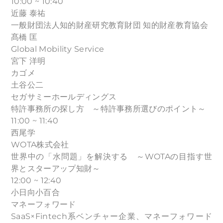
10:00 ~ 10:40
近藤 泰祐
一般財団法人知的財産研究教育財団 知的財産教育協会
髙橋 匡
Global Mobility Service
宮下 洋明
カゴメ
土谷公二
セガサミーホールディングス
特許事務所の探し方 ～特許事務所選びのポイント～
11:00 ~ 11:40
西尾学
WOTA株式会社
世界中の「水問題」を解決する ～WOTAの目指す世
界とスターアップ知財～
12:00 ~ 12:40
小日向小百合
マネーフォワード
SaaS×Fintech系ベンチャー企業、マネーフォワード