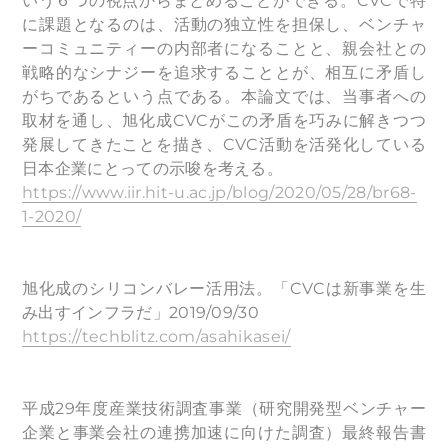
いう６つの視点からまとめることができる。CVCで特
に課題となるのは、活動の独立性を担保し、ベンチャ
ーコミュニティーの内部者になることと、親会社との
戦略的なシナジーを追求することとが、相互に矛盾し
がちであるという点である。本論文では、当事者への
取材を通し、旭化成CVCがこの矛盾を巧みに解きつつ
発展してきたことを描き、CVC活動を活発化している
日本企業にとっての示唆を考える。
https://www.iir.hit-u.ac.jp/blog/2020/05/28/br68-
1-2020/
旭化成のシリコンバレー活用法。「CVCは新事業を生
み出すインフラだ」2019/09/30
https://techblitz.com/asahikasei/
平成29年度産業技術調査事業（研究開発型ベンチャー
企業と事業会社の連携加速に向けた調査）最終報告書