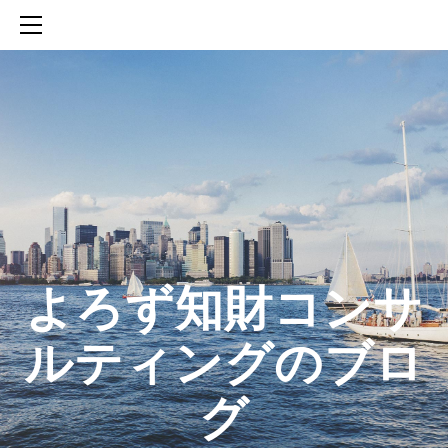
HOME
SERVICES
ABOUT
CONTACT
BLOG
知財活動のROICへの貢献
生成AIを活用した知財戦略の策定方法
生成AIとの「壁打ち」で、新たな発明を創出する方法
​よろず知財コンサ
ルティングのブロ
グ