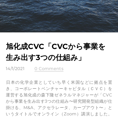
旭化成CVC「CVCから事業を
生み出す3つの仕組み」
14/1/2021
0 Comments
​日本の化学企業としていち早く米国などに拠点を置
き、コーポレートベンチャーキャピタル（ＣＶＣ）を
運営する旭化成の森下隆ゼネラルマネジャーが「CVC
から事業を生み出す3つの仕組み〜研究開発型組織が仕
掛ける、M&A、アクセラレータ、カーブアウト〜」と
いうタイトルでオンライン（Zoom）講演しました。