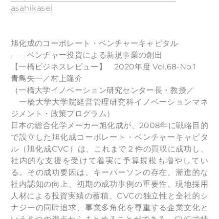
asahikasei
旭化成のコーポレート・ベンチャーキャピタル
――ベンチャー投資による新規事業の創出
【一橋ビジネスレビュー】 2020年度 Vol.68-No.1
青島矢一／村上隆介
（一橋大学イノベーション研究センター長・教授／
一橋大学大学院経営管理研究科イノベーションマネ
ジメント・政策プログラム）
日本の総合化学メーカー旭化成が、2008年に戦略目的
で設立した旭化成コーポレート・ベンチャーキャピタ
ル（旭化成CVC）は、これまで２件の買収に成功し、
社内的な支援を受けて着実に予算規模も増やしてい
る。その成功要因は、キーパーソンの存在、漸進的な
社内認知の向上、初期の成功事例の重要性、現地採用
人材による投資実績の蓄積、CVCの独立性と全社的シ
ナジーの同時追求、事業多角化を尊重する企業文化と