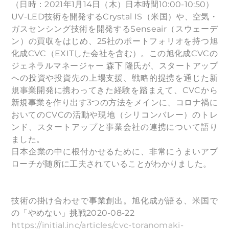
（日時：2021年1月14日（木）日本時間10:00-10:50）
UV-LED技術を開発するCrystal IS（米国）や、空気・
ガスセンシング技術を開発するSenseair（スウェーデ
ン）の買収をはじめ、25社のポートフォリオを持つ旭
化成CVC（EXITした会社を含む）。この旭化成CVCの
ジェネラルマネージャー 森下 隆氏が、スタートアップ
への投資や投資先の上場支援、戦略的提携を通じた新
規事業開発に携わってきた経験を踏まえて、CVCから
新規事業を作り出す3つの方法をメインに、コロナ禍に
おいてのCVCの活動や現地（シリコンバレー）のトレ
ンド、スタートアップと事業会社の連携について語り
ました。
日本企業の中に根付かせるために、非常にうまいアプ
ローチが随所に工夫されていることがわかりました。
技術の掛け合わせで事業創出。旭化成が語る、米国で
の「やめない」挑戦2020-08-22
https://initial.inc/articles/cvc-toranomaki-