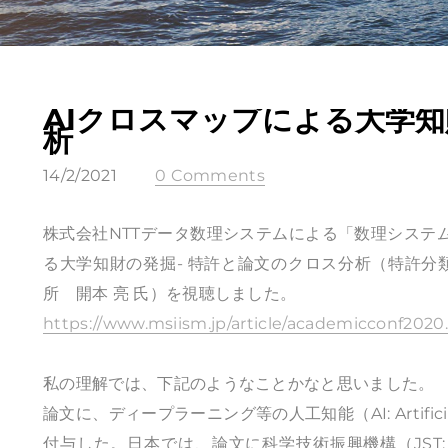
AIクロスマップによる大学
析
14/2/2021
0 Comments
株式会社NTTデータ数理システムによる「数理システム
る大学知財の発掘- 特許と論文のクロス分析（特許
所 開本 亮 氏）を視聴しました。
https://www.msiism.jp/article/academicconf2020
私の理解では、下記のようなことかなと思いました。
論文に、ディープラーニング等の人工知能（AI: Artifici
付与した。日本では、論文に科学技術振興機構（JST: Japan 