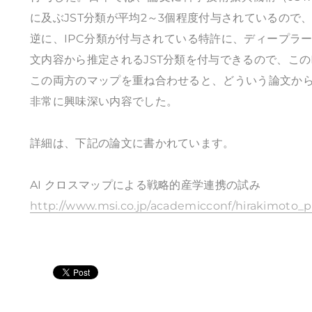
に及ぶJST分類が平均2～3個程度付与されているので、
逆に、IPC分類が付与されている特許に、ディープラーニング等の人
文内容から推定されるJST分類を付与できるので、この
この両方のマップを重ね合わせると、どういう論文か
非常に興味深い内容でした。
詳細は、下記の論文に書かれています。
AI クロスマップによる戦略的産学連携の試み
http://www.msi.co.jp/academicconf/hirakimoto_p