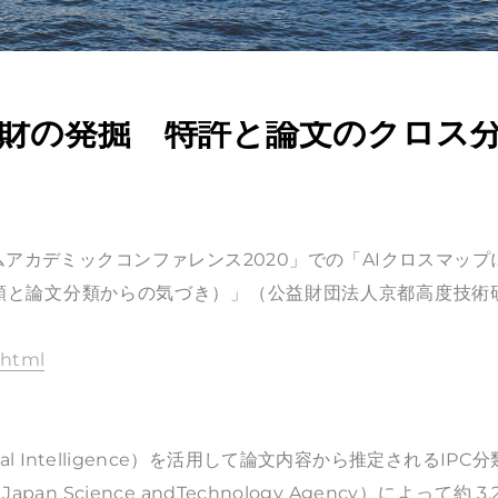
知財の発掘 特許と論文のクロス
アカデミックコンファレンス2020」での「AIクロスマップ
分類と論文分類からの気づき）」（公益財団法人京都高度技術
.html
al Intelligence）を活用して論文内容から推定されるIPC
Science andTechnology Agency）によって約 3,