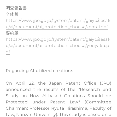
調査報告書
全体版
https://www.jpo.go.jp/system/patent/gaiyo/sesak
u/ai/document/ai_protection_chousa/zentai.pdf
要約版
https://www.jpo.go.jp/system/patent/gaiyo/sesak
u/ai/document/ai_protection_chousa/youyaku.p
df
Regarding AI-utilized creations
On April 22, the Japan Patent Office (JPO)
announced the results of the "Research and
Study on How AI-based Creations Should be
Protected under Patent Law" (Committee
Chairman: Professor Ryuta Hirashima, Faculty of
Law, Nanzan University). This study is based on a