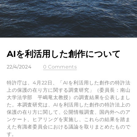
AIを利活用した創作について
22/4/2024
0 Comments
特許庁は、4月22日、「AIを利活用した創作の特許法
上の保護の在り方に関する調査研究」（委員長：南山
大学法学部 平嶋竜太教授）の調査結果を公表しまし
た。本調査研究は、AIを利活用した創作の特許法上の
保護の在り方に関して、公開情報調査、国内外へのア
ンケート、ヒアリングを実施し、これらの結果を踏ま
えた有識者委員会における議論を取りまとめたもので
す。