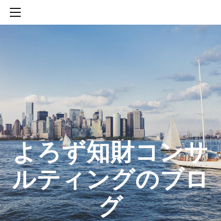
HOME
SERVICES
ABOUT
CONTACT
BLOG
知財活動のROICへの貢献
生成AIを活用した知財戦略の策定方法
生成AIとの「壁打ち」で、新たな発明を創出する方法
​よろず知財コンサ
ルティングのブロ
グ