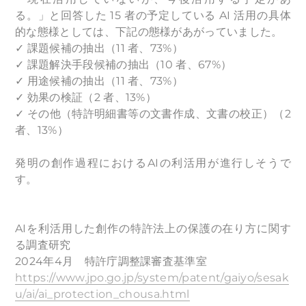
る。」と回答した 15 者の予定している AI 活用の具体
的な態様としては、下記の態様があがっていました。
✓ 課題候補の抽出（11 者、73%）
✓ 課題解決手段候補の抽出（10 者、67%）
✓ 用途候補の抽出（11 者、73%）
✓ 効果の検証（2 者、13%）
✓ その他（特許明細書等の文書作成、文書の校正）（2
者、13%）
発明の創作過程におけるAIの利活用が進行しそうで
す。
AIを利活用した創作の特許法上の保護の在り方に関す
る調査研究
2024年4月 特許庁調整課審査基準室
https://www.jpo.go.jp/system/patent/gaiyo/sesak
u/ai/ai_protection_chousa.html