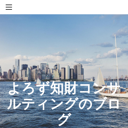
HOME
SERVICES
ABOUT
CONTACT
BLOG
知財活動のROICへの貢献
生成AIを活用した知財戦略の策定方法
生成AIとの「壁打ち」で、新たな発明を創出する方法
​よろず知財コンサ
ルティングのブロ
グ