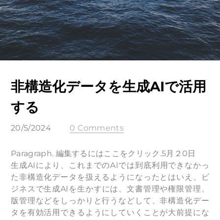
非構造化データを生成AIで活用
する
20/5/2024
0 Comments
Paragraph. 編集するにはここをクリック.​5月２0日
生成AIにより、これまでのAIでは到底利用できなかっ
た非構造化データを扱えるようになったとはいえ、ビ
ジネスで生成AIを生かすには、文書管理や権限管理、
版管理などをしっかりと行うなどして、非構造化デー
タを有効活用できるようにしていくことが大前提にな