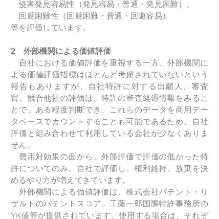
侵害発見容易性（発見容易・普通・発見困難）、
回避困難性（回避困難・普通・回避容易）
等を評価しています。
2
外部機関による価値評価
自社における価値評価を重視する一方、外部機関に
よる価値評価指標はほとんど考慮されていないという
報告もありますが、自社特許に対する出願人、審査
官、競合他社の評価は、特許の審査経過情報をみるこ
とで、ある程度判断でき、これらのデータを商用デー
タベースでカウントすることも可能であるため、自社
評価と組み合わせて利用している会社が少なくありま
せん。
費用対効果の面から、外部評価で評価の低かった特
許についてのみ、自社で評価し、権利維持、放棄を決
めるやり方が増えてきています。
外部機関による価値評価は、株式会社パテント・リ
ザルトのパテントスコア、工藤一郎国際特許事務所の
YK値等が提供されています。使用する場合は、それぞ