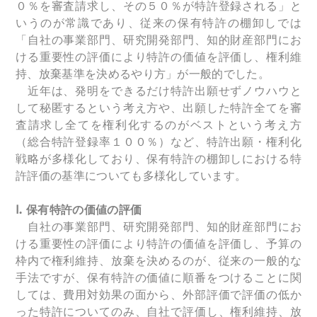
０％を審査請求し、その５０％が特許登録される」と
いうのが常識であり、従来の保有特許の棚卸しでは
「自社の事業部門、研究開発部門、知的財産部門にお
ける重要性の評価により特許の価値を評価し、権利維
持、放棄基準を決めるやり方」が一般的でした。
近年は、発明をできるだけ特許出願せずノウハウと
して秘匿するという考え方や、出願した特許全てを審
査請求し全てを権利化するのがベストという考え方
（総合特許登録率１００％）など、特許出願・権利化
戦略が多様化しており、保有特許の棚卸しにおける特
許評価の基準についても多様化しています。
Ⅰ. 保有特許の価値の評価
自社の事業部門、研究開発部門、知的財産部門にお
ける重要性の評価により特許の価値を評価し、予算の
枠内で権利維持、放棄を決めるのが、従来の一般的な
手法ですが、保有特許の価値に順番をつけることに関
しては、費用対効果の面から、外部評価で評価の低か
った特許についてのみ、自社で評価し、権利維持、放