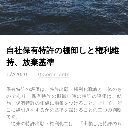
自社保有特許の棚卸しと権利維
持、放棄基準
11/7/2020
0 Comments
保有特許の評価は、特許出願・権利化戦略と一体のも
のであり、保有特許の棚卸し時の特許の評価は、結
局、保有特許の価値に順番をつけること、そして、ど
こに線引きをするかの基準を設けることの二つの判断
です。
従来の特許出願・権利化では、「出願した特許の５