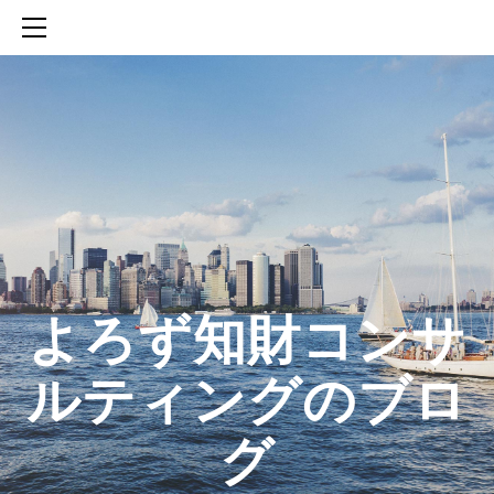
HOME
SERVICES
ABOUT
CONTACT
BLOG
知財活動のROICへの貢献
生成AIを活用した知財戦略の策定方法
生成AIとの「壁打ち」で、新たな発明を創出する方法
​よろず知財コンサ
ルティングのブロ
グ