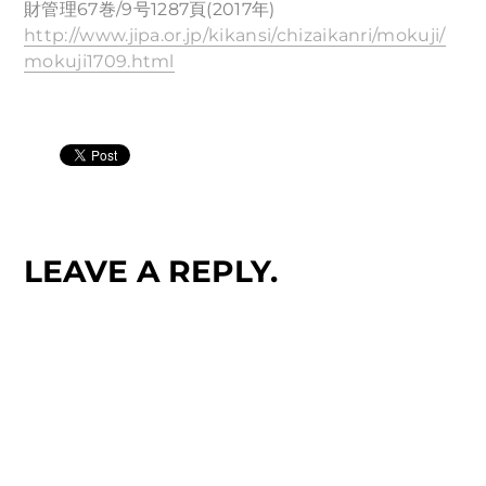
財管理67巻/9号1287頁(2017年)
http://www.jipa.or.jp/kikansi/chizaikanri/mokuji/
mokuji1709.html
LEAVE A REPLY.