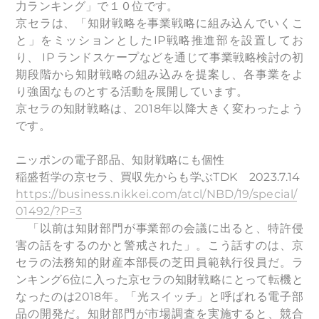
力ランキング」で１０位です。
京セラは、「知財戦略を事業戦略に組み込んでいくこ
と」をミッションとしたIP戦略推進部を設置してお
り、 IP ランドスケープなどを通じて事業戦略検討の初
期段階から知財戦略の組み込みを提案し、各事業をよ
り強固なものとする活動を展開しています。
京セラの知財戦略は、2018年以降大きく変わったよう
です。
ニッポンの電子部品、知財戦略にも個性
稲盛哲学の京セラ、買収先からも学ぶTDK 2023.7.14
https://business.nikkei.com/atcl/NBD/19/special/
01492/?P=3
「以前は知財部門が事業部の会議に出ると、特許侵
害の話をするのかと警戒された」。こう話すのは、京
セラの法務知的財産本部長の芝田員範執行役員だ。ラ
ンキング6位に入った京セラの知財戦略にとって転機と
なったのは2018年。「光スイッチ」と呼ばれる電子部
品の開発だ。知財部門が市場調査を実施すると、競合