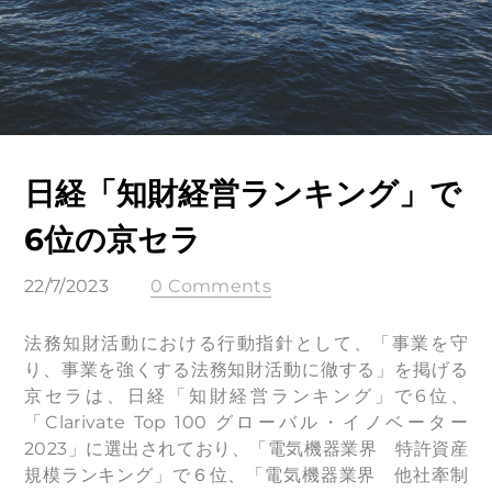
日経「知財経営ランキング」で
6位の京セラ
22/7/2023
0 Comments
法務知財活動における行動指針として、「事業を守
り、事業を強くする法務知財活動に徹する」を掲げる
京セラは、日経「知財経営ランキング」で6位、
「Clarivate Top 100 グローバル・イノベーター
2023」に選出されており、「電気機器業界 特許資産
規模ランキング」で６位、「電気機器業界 他社牽制