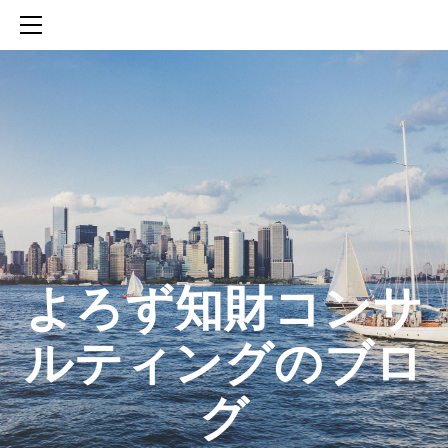
HOME
SERVICES
ABOUT
CONTACT
BLOG
知財活動のROICへの貢献
生成AIを活用した知財戦略の策定方法
生成AIとの「壁打ち」で、新たな発明を創出する方法
​よろず知財コンサ
ルティングのブロ
グ