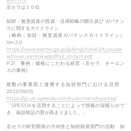
ele.html
京セラは１０位
知財・無形資産の投資・活用戦略の開示及び ガバナン
スに関するガイドライン
（略称：知財・無形資産ガバナンスガイドライン）
Ver.2.0
https://www.kantei.go.jp/jp/singi/titeki2/tyousak
ai/tousi_kentokai/pdf/v2_shiryo1.pdf
P.21 事例：価格にこだわる経営（京セラ、キーエン
スの事例）
複数の事業部と連携する知財部門における活用
2022/09/05
https://jp.ub-speeda.com/customers/kyocera/
「SPEEDAを活用することによって情報の深掘りがで
き、仮説検証の質が高まりました。」
京セラの研究開発の方向性と知的財産部門の活動 知