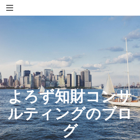
HOME
SERVICES
ABOUT
CONTACT
BLOG
知財活動のROICへの貢献
生成AIを活用した知財戦略の策定方法
生成AIとの「壁打ち」で、新たな発明を創出する方法
​よろず知財コンサ
ルティングのブロ
グ