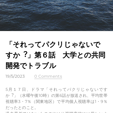
「それってパクリじゃないで
すか︖」第６話 大学との共同
開発でトラブル
19/5/2023
0 Comments
5月１７日、ドラマ「それってパクリじゃないです
か︖」（水曜午後10時）の第6話が放送され、平均世帯
視聴率3・7％（関東地区）で平均個人視聴率は1・9％
だったとのこと。