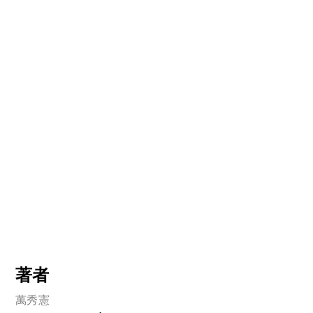
著者
萬秀憲