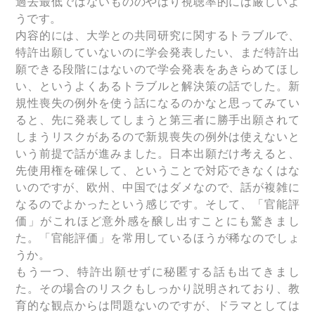
過去最低ではないもののやはり視聴率的には厳しいよ
うです。
内容的には、大学との共同研究に関するトラブルで、
特許出願していないのに学会発表したい、まだ特許出
願できる段階にはないので学会発表をあきらめてほし
い、というよくあるトラブルと解決策の話でした。新
規性喪失の例外を使う話になるのかなと思ってみてい
ると、先に発表してしまうと第三者に勝手出願されて
しまうリスクがあるので新規喪失の例外は使えないと
いう前提で話が進みました。日本出願だけ考えると、
先使用権を確保して、ということで対応できなくはな
いのですが、欧州、中国ではダメなので、話が複雑に
なるのでよかったという感じです。そして、「官能評
価」がこれほど意外感を醸し出すことにも驚きまし
た。「官能評価」を常用しているほうが稀なのでしょ
うか。
もう一つ、特許出願せずに秘匿する話も出てきまし
た。その場合のリスクもしっかり説明されており、教
育的な観点からは問題ないのですが、ドラマとしては