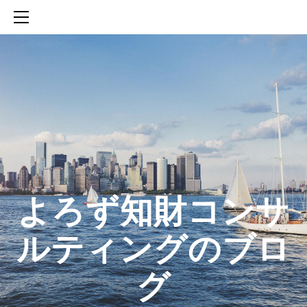
HOME
SERVICES
ABOUT
CONTACT
BLOG
知財活動のROICへの貢献
生成AIを活用した知財戦略の策定方法
生成AIとの「壁打ち」で、新たな発明を創出する方法
​よろず知財コンサ
ルティングのブロ
グ