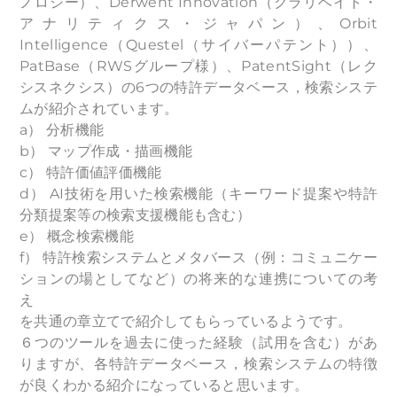
ノロジー）、Derwent Innovation（クラリベイト・
アナリティクス・ジャパン）、Orbit
Intelligence（Questel（サイバーパテント））、
PatBase（RWSグループ様）、PatentSight（レク
シスネクシス）の6つの特許データベース，検索システ
ムが紹介されています。
a） 分析機能
b） マップ作成・描画機能
c） 特許価値評価機能
d） AI技術を用いた検索機能（キーワード提案や特許
分類提案等の検索支援機能も含む）
e） 概念検索機能
f） 特許検索システムとメタバース（例：コミュニケー
ションの場としてなど）の将来的な連携についての考
え
を共通の章立てで紹介してもらっているようです。
６つのツールを過去に使った経験（試用を含む）があ
りますが、各特許データベース，検索システムの特徴
が良くわかる紹介になっていると思います。