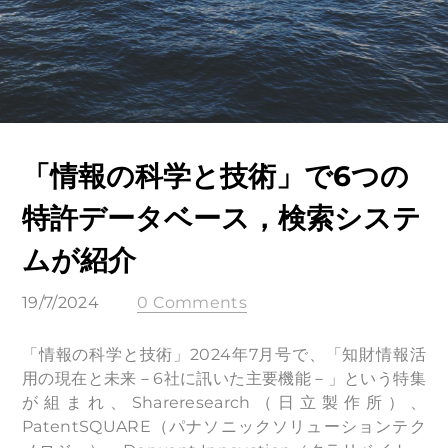
「情報の科学と技術」で6つの
特許データベース，検索システ
ムが紹介
19/7/2024
0 Comments
「情報の科学と技術」2024年7月号で、「知財情報活
用の現在と未来－6社に訊いた主要機能－」という特集
が組まれ、Shareresearch（日立製作所）、
PatentSQUARE（パナソニックソリューションテク