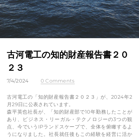
古河電工の知的財産報告書２０
２３
7/4/2024
0 Comments
古河電工の「知的財産報告書２０２３」が、2024年2
月29日に公表されています。
森平英也社長が、「知的財産部で10年勤務したことが
あり、ビジネス・リーガル・テクノロジーの3つの観
点、今でいうIPランドスケープで、全体を俯瞰するよ
うになりました。社長就任後もこの経験を経営に活か