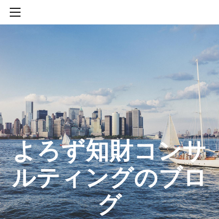
HOME
SERVICES
ABOUT
CONTACT
BLOG
知財活動のROICへの貢献
生成AIを活用した知財戦略の策定方法
生成AIとの「壁打ち」で、新たな発明を創出する方法
​よろず知財コンサ
ルティングのブロ
グ