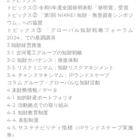
2 トピックス
トピックス① 令和5年度全国発明表彰「発明賞」受賞
トピックス② 「第1回 NIKKEI 知財・無形資産シンポジ
ウム」への協賛
トピックス③ 「グローバル知財戦略フォーラム
2024」での基調講演
3 知財経営推進
3-1. 古河電工グループの知財戦略
3-2. 知財ガバナンス：推進体制
3-3. リスクミニマム：知財リスクマネジメント
3-4. チャンスマキシマム：IPランドスケープ
コラム グループ・グローバルな知財活動
4 未財務情報／データ
4-1. 知的財産ポートフォリオ
4-2. 活動拠点での取り組み
4-3. 知財教育制度
4-4. 表彰制度
4-5. サステナビリティ指標（IPランドスケープ実施
率）