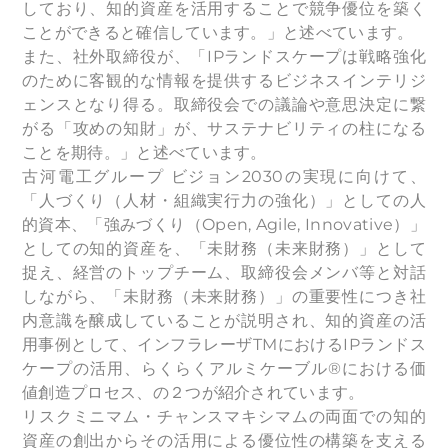
しており、知的資産を活用することで競争優位を築く
ことができると確信しています。」と述べています。
また、社外取締役が、「IPランドスケープは戦略強化
のために客観的な情報を提供するビジネスインテリジ
ェンスとなり得る。取締役会での議論や意思決定に繋
がる「攻めの知財」が、サステナビリティの柱になる
ことを期待。」と述べています。
古河電工グループ ビジョン2030の実現に向けて、
「人づくり（人材・組織実行力の強化）」としての人
的資本、「強みづくり（Open, Agile, Innovative）」
としての知的資産を、「未財務（未来財務）」として
捉え、経営のトップチーム、取締役会メンバ等と対話
しながら、「未財務（未来財務）」の重要性につき社
内意識を醸成していることが説明され、知的資産の活
用事例として、インフラレーザTMにおけるIPランドス
ケープの活用、らくらくアルミケーブル®における価
値創造プロセス、の２つが紹介されています。
リスクミニマム・チャンスマキシマムの両面での知的
資産の創出からその活用による優位性の構築を支える