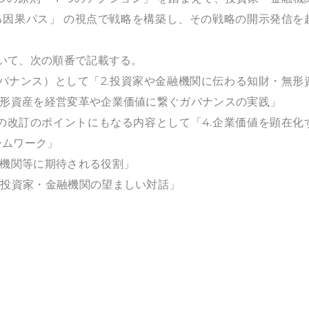
る因果パス」 の視点で戦略を構築し、その戦略の開示発信を
続いて、次の順番で記載する。
ガバナンス）として「2.投資家や金融機関に伝わる知財・無形
無形資産を経営変革や企業価値に繋ぐガバナンスの実践」
の改訂のポイントにもなる内容として「4.企業価値を顕在化
ームワーク」
融機関等に期待される役割」
と投資家・金融機関の望ましい対話」