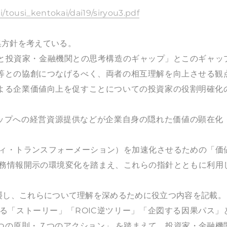
i/tousi_kentokai/dai19/siryou3.pdf
集方針を考えている。
企業と投資家・金融機関との思考構造のギャップ」とこのギャッ
等との協創につなげるべく、両者の相互理解を向上させる観
よる企業価値向上を促すことについての投資家の役割明確化
アップへの経営資源提供などが企業自身の隠れた価値の顕在化
ビリティ・トランスフォーメーション）を加速化させるための「価
財務情報開示の環境変化を踏まえ、これらの指針とともに利用
は踏襲し、これらについて理解を深めるために役立つ内容を記載。
示する「ストーリー」「ROIC逆ツリー」「企図する因果パス」
つの原則・７つのアクション」 を踏まえて、投資家・金融機