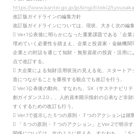
https://www.kantei.go.jp/jp/singi/titeki2/tyousaka
改訂版ガイドラインの編集方針
改訂版ガイドラインについては、現状、大きく次の編
 Ver.1公表後に明らかになった重要課題である「
埋めていく必要性を踏まえ、企業と投資家・金融機関
企業との対話を通じて知財・無形資産の投資・活用に
点で改訂する。
 大企業による知財活用状況の見える化、スタート
造につながることを重視する観点でも改訂を行う。
 Ver.1公表後の動向、すなわち、SX（サステナ
創ガイダンス2.0」、人的資本開示指針の公表など非
すくするための改訂も行う。
 Ver.1で提示した５つの原則・７つのアクション
 「５つの原則・７つのアクション」とVer.2で明
関係については、次のように捉える。すなわち、 「５