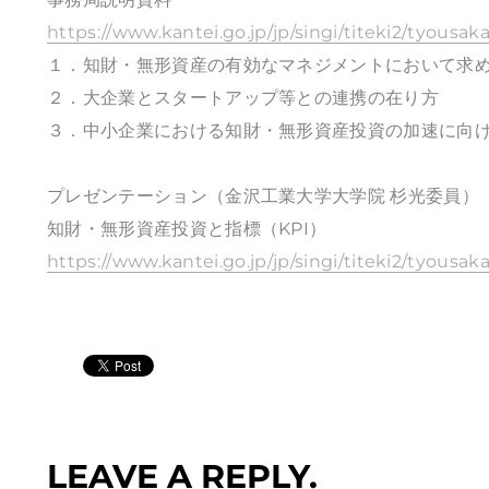
https://www.kantei.go.jp/jp/singi/titeki2/tyousaka
１．知財・無形資産の有効なマネジメントにおいて求め
２．大企業とスタートアップ等との連携の在り方
３．中小企業における知財・無形資産投資の加速に向
プレゼンテーション（金沢工業大学大学院 杉光委員）
知財・無形資産投資と指標（KPI）
https://www.kantei.go.jp/jp/singi/titeki2/tyousak
LEAVE A REPLY.