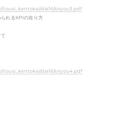
i/tousi_kentokai/dai16/siryou3.pdf
られるKPIの在り方
けて
ai/tousi_kentokai/dai16/siryou4.pdf