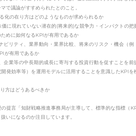
ーマで議論がすすめられたとのこと。
える化の在り方はどのようなものが求められるか
株価に現れていない潜在的(将来的)な競争力・インパクトの把
ために如何なるKPIが有用であるか
テナビリティ、業界動向・業界比較、将来のリスク・機会（例
PIが有用であるか
は、企業等の中長期的成長に寄与する投資行動を促すことを前
開発効率等）を運用モデルに活用することを意識したKPIを
在り方はどうあるべきか
の提言「知財戦略推進事務局が主導して、標準的な指標（KP
り扱いになるのか注目しています。