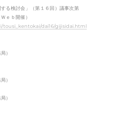
関する検討会」（第１６回）議事次第
（Ｗｅｂ開催）
i/tousi_kentokai/dai16/gijisidai.html
務局）
務局）
務局）