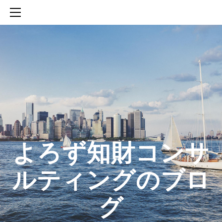
HOME
SERVICES
ABOUT
CONTACT
BLOG
知財活動のROICへの貢献
生成AIを活用した知財戦略の策定方法
生成AIとの「壁打ち」で、新たな発明を創出する方法
​よろず知財コンサ
ルティングのブロ
グ