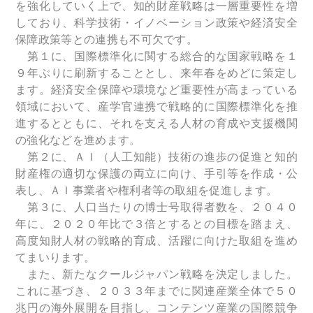
を強化していく上で、知的財産戦略は一層重要性を増
しており、科学技術・イノベーション政策や経済安全
保障政策等との連携も不可欠です。
第１に、国際標準化に関する総合的な国家戦略を１
９年ぶりに刷新することとし、来年春をめどに策定し
ます。経済安全保障や環境など重要性が高まっている
領域において、産学官連携で戦略的に国際標準化を推
進するとともに、それを支える人材の育成や支援機関
の強化などを進めます。
第２に、ＡＩ（人工知能）技術の進歩の促進と知的
財産権の適切な保護の両立に向け、手引等を作成・公
表し、ＡＩ事業者や権利者等の取組を促進します。
第３に、人口当たりの博士号取得者数を、２０４０
年に、２０２０年比で３倍とするとの目標を踏まえ、
高度知財人材の戦略的育成、活躍に向けた取組を進め
てまいります。
また、新たなクールジャパン戦略を決定しました。
これに基づき、２０３３年までに関連産業全体で５０
兆円の海外展開を目指し、コンテンツ産業の国際競争