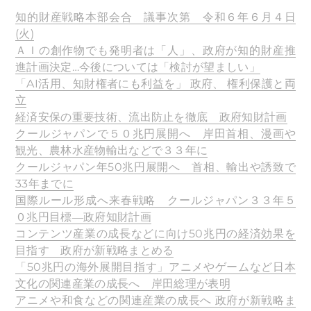
知的財産戦略本部会合 議事次第 令和６年６月４日
(火)
ＡＩの創作物でも発明者は「人」、政府が知的財産推
進計画決定…今後については「検討が望ましい」
「AI活用、知財権者にも利益を」 政府、 権利保護と両
立
経済安保の重要技術、流出防止を徹底 政府知財計画
クールジャパンで５０兆円展開へ 岸田首相、漫画や
観光、農林水産物輸出などで３３年に
クールジャパン年50兆円展開へ 首相、輸出や誘致で
33年までに
国際ルール形成へ来春戦略 クールジャパン３３年５
０兆円目標―政府知財計画
コンテンツ産業の成長などに向け50兆円の経済効果を
目指す 政府が新戦略まとめる
「50兆円の海外展開目指す」アニメやゲームなど日本
文化の関連産業の成長へ 岸田総理が表明
アニメや和食などの関連産業の成長へ 政府が新戦略ま