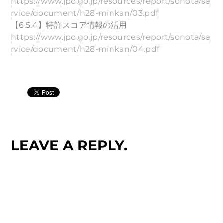
https://www.jpo.go.jp/resources/report/sonota/se
rvice/document/h28-minkan/03.pdf
【6.5.4】特許スコア情報の活用
https://www.jpo.go.jp/resources/report/sonota/se
rvice/document/h28-minkan/04.pdf
LEAVE A REPLY.