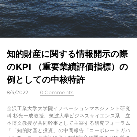
知的財産に関する情報開⽰の際
のKPI （重要業績評価指標）の
例としての中核特許
8/4/2022
0 Comments
金沢工業大学大学院イノベーションマネジメント研究
科 杉光一成教授、筑波大学ビジネスサイエンス系 立
本博文教授が共同幹事として主宰する研究フォーラム
「「知的財産と投資」の中間報告「コーポレートガバ