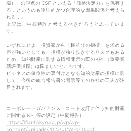
場）」の視点の CSF といえる「価格決定⼒」を保有す
る，というのも論理的かつ合理的な因果関係と考えら
れる．』
上記は、中核特許と考えるべきだろうと思っていま
す。
いずれにせよ、投資家から「横並びの指標」を求める
声が強いとしても、指標が独り歩きするリスクもある
ため、知的財産に関する情報開⽰の際のKPI （重要業
績評価指標）は悩ましいところです。
ビジネスの優位性の裏付けとなる知的財産の指標に関
して、今後の統合報告書の開示等での各社の工夫が注
目されます。
コーポレートガバナンス・コード改訂に伴う知的財産
に関する KPI 等の設定（中間報告）
https://ifi.u-tokyo.ac.jp/wp/wp-
content/uploads/2022/01/WP010.pdf