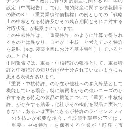
ナンス・コード改訂に伴う知的財産に関する KPI 等の
設定（中間報告）」では、知的財産に関する情報開⽰
の際のKPI （重要業績評価指標）の例としての「戦略
上の中核となる特許及びその残存期間とそれに対する
対応状況」が提案されています。
この中核特許は、「重要特許」のように計算で得られ
るものとは異なり、⾃社が「中核」と考えている特許
を意味（e.g. 製薬企業における基本特許）していると
のことです。
中間報告では、重要・中核特許の獲得として、重要特
許と中核特許の切り分けが十分されていないようにも
思える表現があります。
『重要・中核特許」の存在が他社への参⼊障壁として
機能している場合，特に購買者からの強いニーズの存
在するある特定の製品の機能について「重要・中核特
許」が存在する結果，他社がその機能を製品に実装で
きない，あるいは実装できるが特許のライセンスフィ
ーの⽀払いが必要な場合，当該競争環境の下では，
「重要・中核特許」を保有する企業が「顧客（市