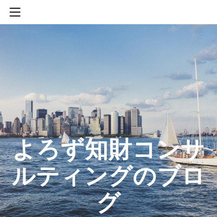
HOME
SERVICES
ABOUT
CONTACT
BLOG
知財活動のROICへの貢献
生成AIを活用した知財戦略の策定方法
生成AIとの「壁打ち」で、新たな発明を創出する方法
​よろず知財コンサ
ルティングのブロ
グ