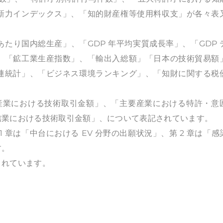
新力インデックス」、「知的財産権等使用料収支」が各々表
人あたり国内総生産」、「GDP 年平均実質成長率」、「GDP 
、「鉱工業生産指数」、「輸出入総額」「日本の技術貿易額
連統計」、「ビジネス環境ランキング」、「知財に関する税
要産業における技術取引金額」、「主要産業における特許・意
信業における技術取引金額」、について表記されています。
 章は「中台における EV 分野の出願状況」、第 2 章は「感
す。
されています。