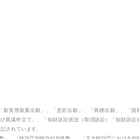
願」、「新実用新案出願」、「意匠出願」、「商標出願」、「国
よび異議申立て」、「知財訴訟状況（取消訴訟）「知財訴訟
表記されています。
理件数」、「特許庁別特許付与件数」、「五大特許庁における知