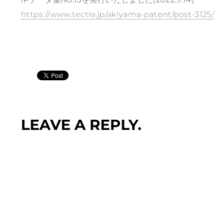
https://www.tectra.jp/akiyama-patent/post-3125/
LEAVE A REPLY.