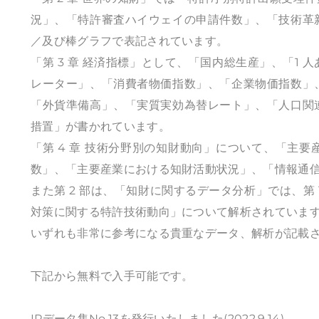
況」、「特許審査ハイウェイの申請件数」、「技術革
／及び棒グラフで表記されています。
「第 3 章 経済指標」として、「国内総生産」、「1 
レーター」、「消費者物価指数」、「企業物価指数」
「外貨準備高」、「実質実効為替レート」、「人口関
措置」が書かれています。
「第 4 章 技術分野別の知財動向」について、「主
数」、「主要産業における知財活動状況」、「情報通
また第 2 部は、「知財に関するデータ分析」では、第 1
対策に関する特許技術動向」について解析されていま
いずれも非常に参考になる貴重なデータ、解析が記載
下記から無料で入手可能です。
IPデータ集No.13を発行いたしました(2022.9.14)