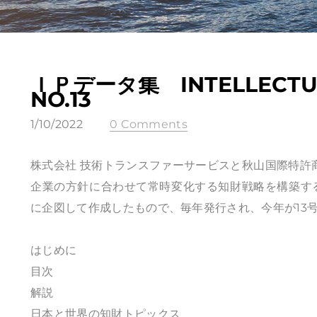
ＩＰデータ集 INTELLECTUA
NO.13
1/10/2022
0 Comments
株式会社 技術トランスファーサービスと秋山国際特許商標事務
企業の方針に合わせて常時変化する知財戦略を構築す
に企図して作成したもので、毎年発行され、今年が13
はじめに
目次
解説
日本と世界の知財トピックス