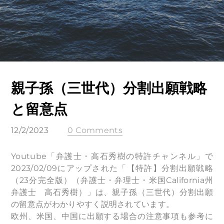
親子孫（三世代）分割出願戦略
と留意点
12/2/2023
0 Comments
Youtube「弁護士・高石秀樹の特許チャンネル」で
2023/02/09にアップされた「【特許】分割出願戦略
（23分完全版）（弁護士・弁理士・米国California州
弁護士 高石秀樹）」は、親子孫（三世代）分割出願
の留意点がわかりやすく説明されています。
欧州、米国、中国に出願する場合の注意事項も参考に