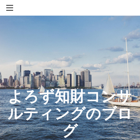
HOME
SERVICES
ABOUT
CONTACT
BLOG
知財活動のROICへの貢献
生成AIを活用した知財戦略の策定方法
生成AIとの「壁打ち」で、新たな発明を創出する方法
​よろず知財コンサ
ルティングのブロ
グ