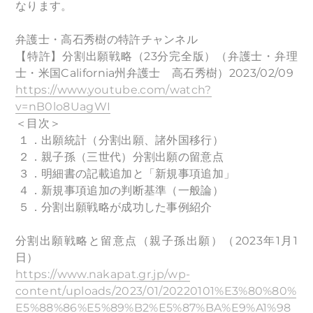
なります。
弁護士・高石秀樹の特許チャンネル
【特許】分割出願戦略（23分完全版）（弁護士・弁理
士・米国California州弁護士 高石秀樹）2023/02/09
https://www.youtube.com/watch?
v=nB0lo8UagWI
＜目次＞
１．出願統計（分割出願、諸外国移行）
２．親子孫（三世代）分割出願の留意点
３．明細書の記載追加と「新規事項追加」
４．新規事項追加の判断基準（一般論）
５．分割出願戦略が成功した事例紹介
分割出願戦略と留意点（親子孫出願）（2023年1月1
日）
https://www.nakapat.gr.jp/wp-
content/uploads/2023/01/20220101%E3%80%80%
E5%88%86%E5%89%B2%E5%87%BA%E9%A1%98