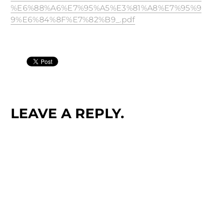
%E6%88%A6%E7%95%A5%E3%81%A8%E7%95%9
9%E6%84%8F%E7%82%B9_.pdf
LEAVE A REPLY.