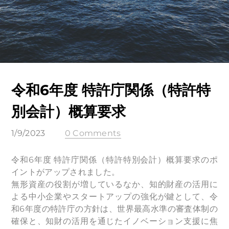
令和6年度 特許庁関係（特許特
別会計）概算要求
1/9/2023
0 Comments
令和6年度 特許庁関係（特許特別会計）概算要求のポ
イントがアップされました。
無形資産の役割が増しているなか、知的財産の活用に
よる中小企業やスタートアップの強化が鍵として、令
和6年度の特許庁の方針は、世界最高水準の審査体制の
確保と、知財の活用を通じたイノベーション支援に焦