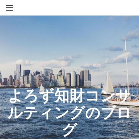
HOME
SERVICES
ABOUT
CONTACT
BLOG
知財活動のROICへの貢献
生成AIを活用した知財戦略の策定方法
生成AIとの「壁打ち」で、新たな発明を創出する方法
​よろず知財コンサ
ルティングのブロ
グ