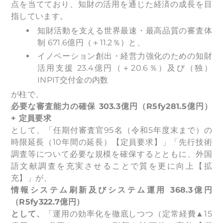
点を当てており、知財の活用を通じた経済の成長を目
指しています。
知財活動を支える世界最速・最高品質の審査体
制 671.6億円（＋11.2％）と、
イノベーション創出・経営力強化のための知財
活用支援 23.4億円（＋20.6％）及び（独）
INPIT交付金の内数
が柱で、
必要な審査能力の確保 303.3億円（R5fy281.5億円）
+ 定員要求
として、「任期付審査官95名（令和5年度末まで）の
時限延長（10年間の延長）【定員要求】」「先行技術
調査等について必要な規模を確保するとともに、外国
語文献調査を充実させることで質を更に向上【拡
充】」が、
情報システム刷新及びシステム運用 368.3億円
（R5fy322.7億円）
として、
「運用の効率化を徹底しつつ（定常経費▲15