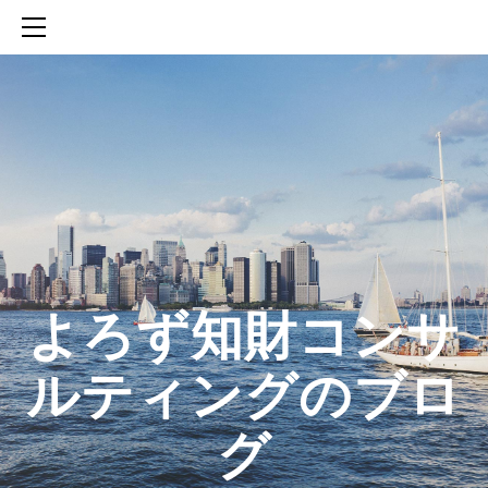
HOME
SERVICES
ABOUT
CONTACT
BLOG
知財活動のROICへの貢献
生成AIを活用した知財戦略の策定方法
生成AIとの「壁打ち」で、新たな発明を創出する方法
​よろず知財コンサ
ルティングのブロ
グ