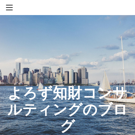
HOME
SERVICES
ABOUT
CONTACT
BLOG
知財活動のROICへの貢献
生成AIを活用した知財戦略の策定方法
生成AIとの「壁打ち」で、新たな発明を創出する方法
​よろず知財コンサ
ルティングのブロ
グ