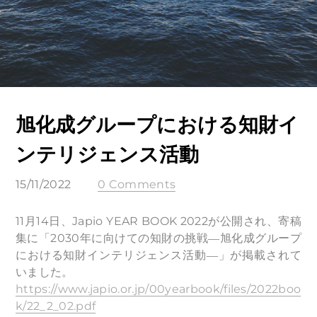
旭化成グループにおける知財イ
ンテリジェンス活動
15/11/2022
0 Comments
11月14日、Japio YEAR BOOK 2022が公開され、寄稿
集に「2030年に向けての知財の挑戦―旭化成グループ
における知財インテリジェンス活動―」が掲載されて
いました。
https://www.japio.or.jp/00yearbook/files/2022boo
k/22_2_02.pdf