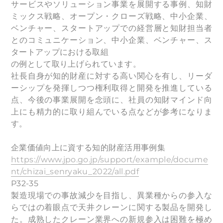
サービスやソリューション事業を展開する事例、知財
ミックス戦略、オープン・クローズ戦略、中小企業、
ベンチャー、スタートアップでの経営層と知財担当者
とのコミュニケーション、中小企業、ベンチャー、ス
タートアップにおける取組
の例として取り上げられています。
社長自身が知的財産に対する高い関心を有し、リーダ
ーシップを発揮しつつ権利取得と開発を推進している
点、今後の事業展開を念頭に、社員の知財マインド向
上にも精力的に取り組んでいる点などが参考になりま
す。
企業価値向上に資する知的財産活用事例集
https://www.jpo.go.jp/support/example/docume
nt/chizai_senryaku_2022/all.pdf
P32-35
製造現場での事故減少を目指し、異業種からの参入な
らではの着眼点で天井クレーンに関する製品を開発し
た。成熟したクレーン業界への新規参入は困難を極め