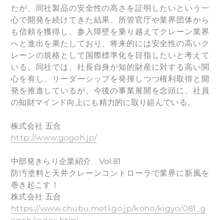
たが、同社製品の安全性の高さを証明したいという一
心で開発を続けてきた結果、所管官庁や業界団体から
も信頼を獲得し、参入障壁を乗り越えてクレーン業界
へと進出を果たしており、将来的には安全性の高いク
レーンの規格として国際標準化を目指したいと考えて
いる。同社では、社長自身が知的財産に対する高い関
心を有し、リーダーシップを発揮しつつ権利取得と開
発を推進しているが、今後の事業展開を念頭に、社員
の知財マインド向上にも精力的に取り組んでいる。
株式会社 五合
http://www.gogoh.jp/
中部発きらり企業紹介 Vol.81
防汚塗料と天井クレーンコントローラで業界に新風を
巻き起こす！
株式会社 五合
https://www.chubu.meti.go.jp/koho/kigyo/081_g