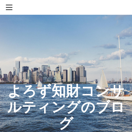
HOME
SERVICES
ABOUT
CONTACT
BLOG
知財活動のROICへの貢献
生成AIを活用した知財戦略の策定方法
生成AIとの「壁打ち」で、新たな発明を創出する方法
​よろず知財コンサ
ルティングのブロ
グ