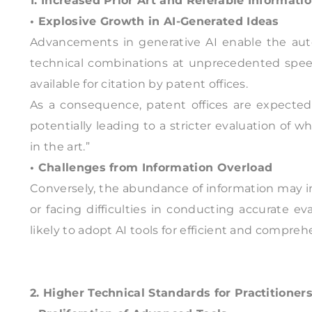
1. Increased Prior Art and Referable Informati
• Explosive Growth in AI-Generated Ideas
Advancements in generative AI enable the auto
technical combinations at unprecedented speed. 
available for citation by patent offices.
As a consequence, patent offices are expected
potentially leading to a stricter evaluation of w
in the art.”
• Challenges from Information Overload
Conversely, the abundance of information may inc
or facing difficulties in conducting accurate ev
likely to adopt AI tools for efficient and compre
2. Higher Technical Standards for Practitione