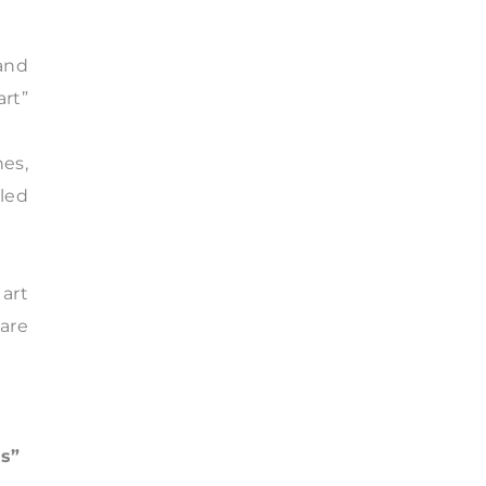
and
art”
es,
lled
 art
 are
ss”