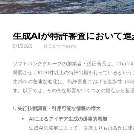
生成AIが特許審査において
5/1/2025
0 Comments
ソフトバンクグループの創業者・孫正義氏は、Chat
発展させ，1000件以上の特許出願を行っているという
生成AIの急速な進化は、特許審査における進歩性（
す。以下では、その主な影響をいくつかの観点から整
1. 先行技術調査・引用可能な情報の増大
AIによるアイデア生成の爆発的増加
生成AIの発展によって、従来よりもはるかに