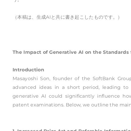
（本稿は、生成AIと共に書き起こしたものです。）
The Impact of Generative AI on the Standards 
Introduction
Masayoshi Son, founder of the SoftBank Grou
advanced ideas in a short period, leading to 
generative AI could significantly influence h
patent examinations. Below, we outline the main