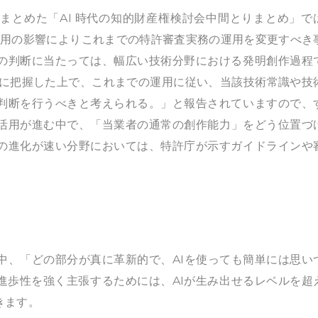
会がまとめた「AI 時代の知的財産権検討会中間とりまとめ」で
利活用の影響によりこれまでの特許審査実務の運用を変更すべき
の判断に当たっては、幅広い技術分野における発明創作過程
確に把握した上で、これまでの運用に従い、当該技術常識や技
判断を行うべきと考えられる。」と報告されていますので、
の活用が進む中で、「当業者の通常の創作能力」をどう位置づ
の進化が速い分野においては、特許庁が示すガイドラインや
中、「どの部分が真に革新的で、AIを使っても簡単には思い
進歩性を強く主張するためには、AIが生み出せるレベルを超
きます。