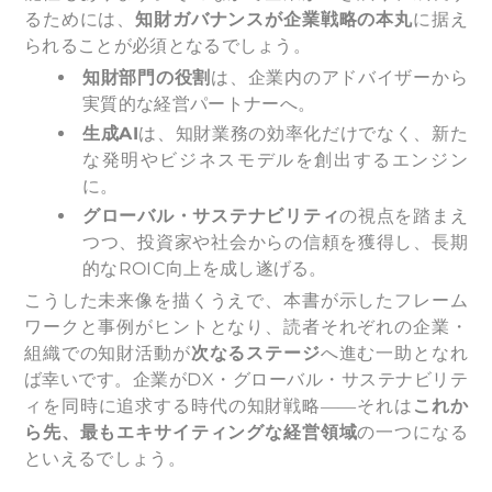
るためには、
知財ガバナンスが企業戦略の本丸
に据え
られることが必須となるでしょう。
知財部門の役割
は、企業内のアドバイザーから
実質的な経営パートナーへ。
生成AI
は、知財業務の効率化だけでなく、新た
な発明やビジネスモデルを創出するエンジン
に。
グローバル・サステナビリティ
の視点を踏まえ
つつ、投資家や社会からの信頼を獲得し、長期
的なROIC向上を成し遂げる。
こうした未来像を描くうえで、本書が示したフレーム
ワークと事例がヒントとなり、読者それぞれの企業・
組織での知財活動が
次なるステージ
へ進む一助となれ
ば幸いです。企業がDX・グローバル・サステナビリテ
ィを同時に追求する時代の知財戦略――それは
これか
ら先、最もエキサイティングな経営領域
の一つになる
といえるでしょう。