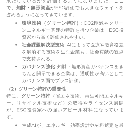
果たしているかを評価するようになりました。ここ
で、
知財・無形資産
がESG評価でも大きなウェイトを
占めるようになってきています。
環境技術（グリーン特許）
: CO2削減やクリー
ンエネルギー関連の特許を持つ企業は、ESG投
資家から高く評価されやすい。
社会課題解決型技術
: AIによって医療や教育格差
を解消する技術を生む企業も、社会貢献の観点
で支持される。
ガバナンス強化
: 知財・無形資産ガバナンスをき
ちんと開示できる企業は、透明性が高いとして
ガバナンス面でプラス評価。
（2）グリーン特許の重要性
特に、
グリーン特許
（省エネ技術、再生可能エネルギ
ー、リサイクル技術など）の取得やライセンス展開
が、ESG投資家への強いアピール材料になっていま
す。
生成AIが、エネルギー効率設計や材料選定を最