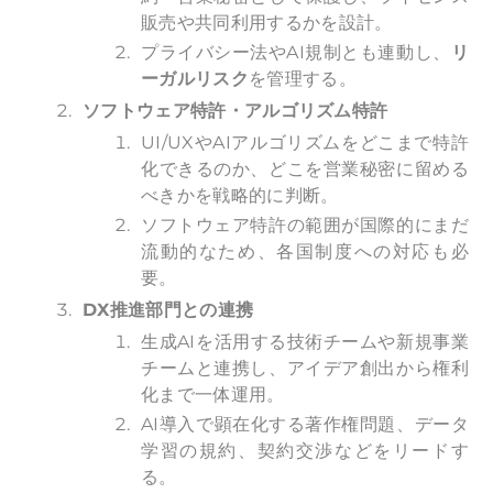
販売や共同利用するかを設計。
プライバシー法やAI規制とも連動し、
リ
ーガルリスク
を管理する。
ソフトウェア特許・アルゴリズム特許
UI/UXやAIアルゴリズムをどこまで特許
化できるのか、どこを営業秘密に留める
べきかを戦略的に判断。
ソフトウェア特許の範囲が国際的にまだ
流動的なため、各国制度への対応も必
要。
DX
推進部門との連携
生成AIを活用する技術チームや新規事業
チームと連携し、アイデア創出から権利
化まで一体運用。
AI導入で顕在化する著作権問題、データ
学習の規約、契約交渉などをリードす
る。