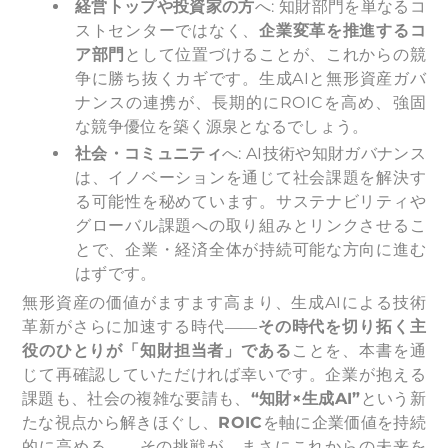
経営トップや投資家の方
へ: 知財部門を単なるコ
ストセンターではなく、
企業変革を推進するコ
ア部門
として位置づけることが、これからの競
争に勝ち抜くカギです。生成AIと無形資産ガバ
ナンスの連携が、長期的にROICを高め、強固
な競争優位を築く源泉となるでしょう。
社会・コミュニティ
へ: AI技術や知財ガバナンス
は、イノベーションを通じて社会課題を解決す
る可能性を秘めています。サステナビリティや
グローバル課題への取り組みとリンクさせるこ
とで、企業・経済全体が持続可能な方向に進む
はずです。
無形資産の価値がますます高まり、生成AIによる技術
革新がさらに加速する時代――
その時代を切り拓く主
役のひとりが「知財担当者」である
ことを、本書を通
じて再確認していただければ幸いです。企業が抱える
課題も、社会の複雑な要請も、
“知財×生成AI”
という新
たな視点から解きほぐし、
ROIC
を軸に企業価値を持続
的に高める――その挑戦が、まさにこれからの未来を