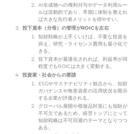
AI生成物への権利付与やデータ利用ルー
ルは流動的であり、早期に体制を整えれ
ば大きな先行者メリットを得やすい。
投下資本（分母）の管理がROICを左右
知財戦略が上手くいけば、不要な投資を
抑え、研究・ライセンス費用も最小化で
きる。
投下資本が最適化されれば、利益率が同
程度でもROICは大きく変動する。
投資家・社会からの要請
ESGやサステナビリティ観点から、知財
ガバナンスや無形資産の活用状況を開示
する企業が評価される。
グローバル展開や模倣品対策にも知財が
不可欠であるため、経営トップにとって
知財戦略は不可回避のテーマとなりつつ
ある。