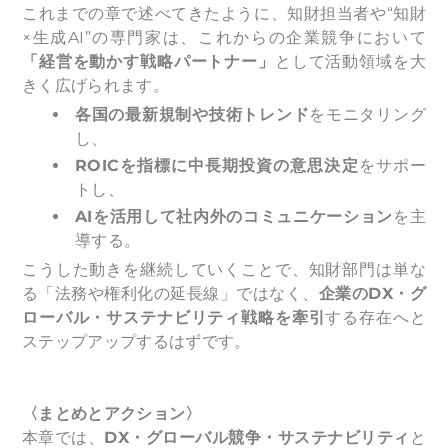
これまでの章で述べてきたように、知財担当者や“知財
×生成AI”の専門家は、これからの企業競争において
「経営を動かす戦略パートナー」
として活動領域を大
きく広げられます。
各国の最新規制や技術トレンド
をモニタリング
し、
ROIC
を指標に中長期投資の意思決定
をサポー
トし、
AI
を活用して社内外のコミュニケーション
を主
導する。
こうした動きを継続していくことで、知財部門は単な
る「法務や権利化の延長線」ではなく、
企業のDX・グ
ローバル・サステナビリティ戦略を牽引
する存在へと
ステップアップするはずです。
〈まとめとアクション〉
本章では、
DX・グローバル競争・サステナビリティ
と