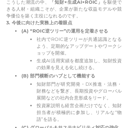
こうした潮流の中、
「知財×生成AI×ROIC」
を駆使で
きる人材・組織こそが、企業が新たな収益モデルや競
争優位を築く主役になれるのです。
3.
今後に向けた実務上の着眼点
(A) “ROIC
逆ツリー”の運用を定着させる
社内でROIC逆ツリーが共通認識となる
よう、定期的なアップデートやワークシ
ョップを開催。
生成AI活用実績を都度追加し、知財投資
の効果を見える化し続ける。
(B)
部門横断のハブとして機能する
知財部門が研究開発・DX推進・法務・
財務などを繋ぎ、長期投資やグローバル
展開などの社内合意形成をリード。
投資家説明も経営企画だけでなく、知財
担当者が積極的に参加し、リアルな“物
語”を語る。
(C)
グローバル＆サステナビリティ対応の強化