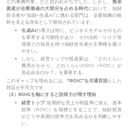
どの事務作業」だと思われがちでした。しかし、
無形
資産が企業価値の大部分を占める時代
において、知財
担当者や“知財×生成AI”に携わる部門は、企業戦略の根
幹を支える存在として期待されています。
生成AI
の導入は特に、ビジネスモデルそのもの
を変革する可能性があり、その法的・リスク管
理面での知見を持つ知財担当者が主導権を握り
やすい。
しかし、経営トップや投資家は、「どのくらい
費用がかかり、どのくらいのROI（ROIC）が
見込めるのか？」を重視する。
このギャップを埋めるには、
“ROIC”を共通言語
とした
対話が不可欠です。
（2）ROICを軸にすると説得力が増す理由
経営トップ
: 短期的な売上や利益率に加え、資本
効率（ROIC）を指標とすることで、知財投資
がどう中長期の競争力を高めるかを判断しやす
い。