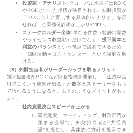
投資家・アナリスト
: グローバル水準ではROIC
やROEといった指標が注目される。知財投資が
「ROIC向上に寄与する具体的シナリオ」を示
せれば、企業価値評価が上がりやすい。
ステークホルダー全体
: 単なる件数（特許出願数
やライセンス収益額）だけでなく、
投下資本と
利益のバランス
という視点で説明できるため、
「知財活動＝コストセンター」という誤解を解
ける。
（3）知財担当者がリーダーシップを取るメリット
知財担当者がROICなど財務指標を理解し、「生成AI活
用でこういう成果が出る」と
数字とストーリー
をもっ
て語れるようになると、以下のようなメリットがあり
ます。
社内意思決定スピードが上がる
研究開発、マーケティング、財務部門が
集まる会議で、知財担当者が“共通言
語”を提供し、具体的に方針を提示でき