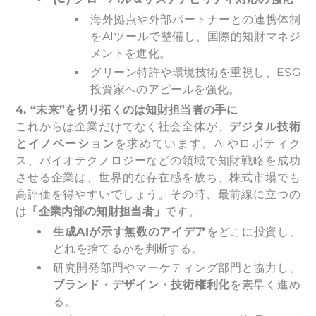
海外拠点や外部パートナーとの連携体制
をAIツールで整備し、国際的知財マネジ
メントを進化。
グリーン特許や環境技術を重視し、ESG
投資家へのアピールを強化。
4. “
未来”を切り拓くのは知財担当者の手に
これからは企業だけでなく社会全体が、
デジタル技術
とイノベーション
を求めています。AIやロボティク
ス、バイオテクノロジーなどの領域で知財戦略を成功
させる企業は、世界的な存在感を放ち、株式市場でも
高評価を得やすいでしょう。その時、最前線に立つの
は
「企業内部の知財担当者」
です。
生成AIが示す無数のアイデア
をどこに投資し、
どれを捨てるかを判断する。
研究開発部門やマーケティング部門と協力し、
ブランド・デザイン・技術権利化
を素早く進め
る。