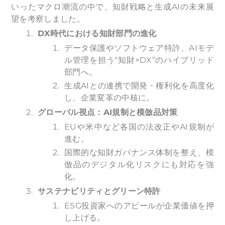
いったマクロ潮流の中で、知財戦略と生成AIの未来展
望を考察しました。
DX
時代における知財部門の進化
データ保護やソフトウェア特許、AIモデ
ル管理を担う“知財×DX”のハイブリッド
部門へ。
生成AIとの連携で開発・権利化を高度化
し、企業変革の中核に。
グローバル視点：AI規制と模倣品対策
EUや米中など各国の法改正やAI規制が
進む。
国際的な知財ガバナンス体制を整え、模
倣品のデジタル化リスクにも対応を強
化。
サステナビリティとグリーン特許
ESG投資家へのアピールが企業価値を押
し上げる。