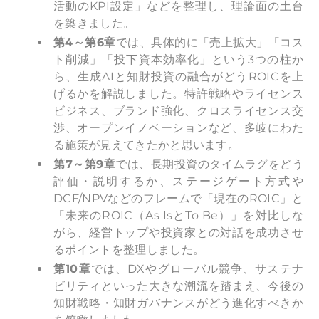
活動のKPI設定」などを整理し、理論面の土台
を築きました。
第4～第6章
では、具体的に「売上拡大」「コス
ト削減」「投下資本効率化」という3つの柱か
ら、生成AIと知財投資の融合がどうROICを上
げるかを解説しました。特許戦略やライセンス
ビジネス、ブランド強化、クロスライセンス交
渉、オープンイノベーションなど、多岐にわた
る施策が見えてきたかと思います。
第7～第9章
では、長期投資のタイムラグをどう
評価・説明するか、ステージゲート方式や
DCF/NPVなどのフレームで「現在のROIC」と
「未来のROIC（As IsとTo Be）」を対比しな
がら、経営トップや投資家との対話を成功させ
るポイントを整理しました。
第10章
では、DXやグローバル競争、サステナ
ビリティといった大きな潮流を踏まえ、今後の
知財戦略・知財ガバナンスがどう進化すべきか