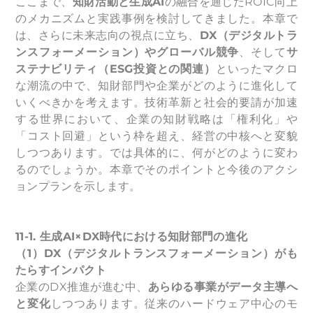
ここまで、
知財活動と生成AI
の融合を通じたROIC向上
のメカニズムと実践事例を検討してきました。本章で
は、さらに未来志向の視点に立ち、
DX（デジタルトラ
ンスフォーメーション）やグローバル競争
、そして
サ
ステナビリティ（ESG投資との関連）
といったマクロ
な潮流の中で、知財部門や企業がどのように進化して
いくべきかを考えます。技術革新と社会的要請が加速
する世界において、企業の知財戦略は「権利化」や
「コスト回避」という枠を超え、経営の中核へと変貌
しつつあります。では具体的に、何がどのように変わ
るのでしょうか。本章でそのポイントと今後のアクシ
ョンプランを示します。
11-1.
生成AI×DX時代における知財部門の進化
（1）DX（デジタルトランスフォーメーション）がも
たらすインパクト
企業のDX推進が進む中、
あらゆる事業がデータ主導へ
と変化
しつつあります。従来のハードウェア中心のモ