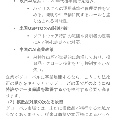
欧州AI法
案（2020年代後半施行見込み）
ハイリスクAIの運用基準や倫理要件を定
める。発明や生成物に関するルールも盛
り込まれる可能性。
米国USPTOのAI関連指針
ソフトウェア特許の範囲や発明者の定義
にAIが絡む課題への対応。
中国のAI産業政策
AI特許出願が世界的に急増しており、模
倣品・クローン技術をどう抑制するかが
焦点。
企業がグローバルに事業展開するなら、こうした法改
正の動きをキャッチアップし、
どの国でどのようにAI
特許やデータ保護を取得するか
を検討する必要が高ま
ります。
（2）模倣品対策の次なる段階
グローバル市場では、未だに模倣品が横行する地域が
少なくありません。従来は商標や意匠権によるパッケ