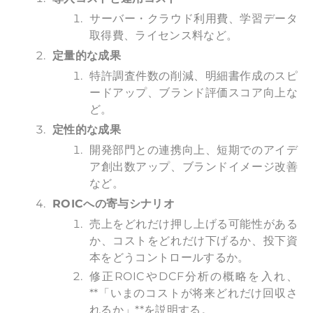
サーバー・クラウド利用費、学習データ
取得費、ライセンス料など。
定量的な成果
特許調査件数の削減、明細書作成のスピ
ードアップ、ブランド評価スコア向上な
ど。
定性的な成果
開発部門との連携向上、短期でのアイデ
ア創出数アップ、ブランドイメージ改善
など。
ROIC
への寄与シナリオ
売上をどれだけ押し上げる可能性がある
か、コストをどれだけ下げるか、投下資
本をどうコントロールするか。
修正ROICやDCF分析の概略を入れ、
**「いまのコストが将来どれだけ回収さ
れるか」**を説明する。