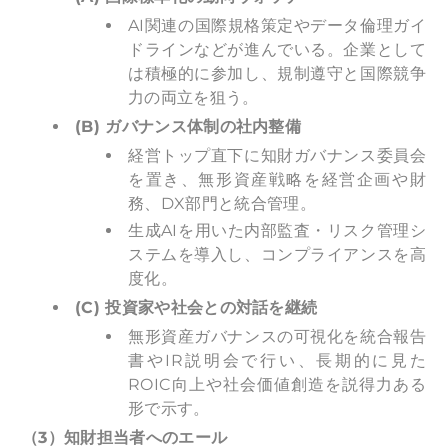
AI関連の国際規格策定やデータ倫理ガイ
ドラインなどが進んでいる。企業として
は積極的に参加し、規制遵守と国際競争
力の両立を狙う。
(B)
ガバナンス体制の社内整備
経営トップ直下に知財ガバナンス委員会
を置き、無形資産戦略を経営企画や財
務、DX部門と統合管理。
生成AIを用いた内部監査・リスク管理シ
ステムを導入し、コンプライアンスを高
度化。
(C)
投資家や社会との対話を継続
無形資産ガバナンスの可視化を統合報告
書やIR説明会で行い、長期的に見た
ROIC向上や社会価値創造を説得力ある
形で示す。
（3）知財担当者へのエール