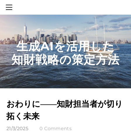
HOME
SERVICES
ABOUT
CONTACT
​生成AIを活用した
BLOG
知財戦略の策定方法
知財活動のROICへの貢献
生成AIを活用した知財戦略の策定方法
生成AIとの「壁打ち」で、新たな発明を創出する方法
おわりに――知財担当者が切り
拓く未来
21/3/2025
0 Comments