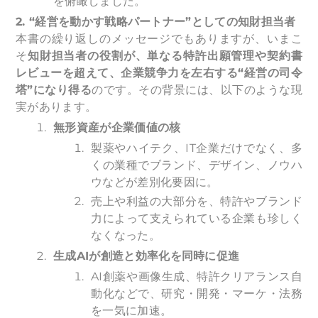
を俯瞰しました。
2. “
経営を動かす戦略パートナー”としての知財担当者
本書の繰り返しのメッセージでもありますが、いまこ
そ
知財担当者の役割が、単なる特許出願管理や契約書
レビューを超えて、企業競争力を左右する“経営の司令
塔”になり得る
のです。その背景には、以下のような現
実があります。
無形資産が企業価値の核
製薬やハイテク、IT企業だけでなく、多
くの業種でブランド、デザイン、ノウハ
ウなどが差別化要因に。
売上や利益の大部分を、特許やブランド
力によって支えられている企業も珍しく
なくなった。
生成AIが創造と効率化を同時に促進
AI創薬や画像生成、特許クリアランス自
動化などで、研究・開発・マーケ・法務
を一気に加速。