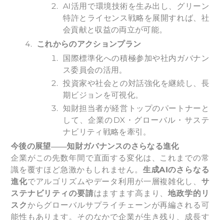
AI活用で環境技術を生み出し、グリーン
特許とライセンス戦略を展開すれば、社
会貢献と収益の両立が可能。
これからのアクションプラン
国際標準化への積極参加や社内ガバナン
ス委員会の活用。
投資家や社会との対話強化を継続し、長
期ビジョンを可視化。
知財担当者が経営トップのパートナーと
して、企業のDX・グローバル・サステ
ナビリティ戦略を牽引。
今後の展望――知財ガバナンスのさらなる進化
企業がこの先数年間で直面する変化は、これまでの常
識を覆すほど急激かもしれません。
生成AIのさらなる
進化
でアルゴリズムやデータ利用が一層複雑化し、
サ
ステナビリティの要請
はますます高まり、
地政学的リ
スク
からグローバルサプライチェーンが再編される可
能性もあります。そのなかで企業が生き残り、成長す