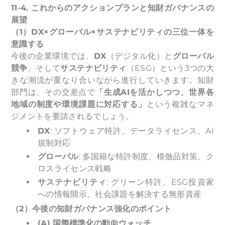
11-4.
これからのアクションプランと知財ガバナンスの
展望
（1）DX×グローバル×サステナビリティの三位一体を
意識する
今後の企業環境では、
DX
（デジタル化）と
グローバル
競争
、そして
サステナビリティ
（ESG）という3つの大
きな潮流が重なり合いながら進行していきます。知財
部門は、その交差点で
「生成AIを活かしつつ、世界各
地域の制度や環境課題に対応する」
という複雑なマネ
ジメントを要請されるでしょう。
DX
: ソフトウェア特許、データライセンス、AI
規制対応
グローバル
: 多国籍な特許制度、模倣品対策、ク
ロスライセンス戦略
サステナビリティ
: グリーン特許、ESG投資家
への情報開示、社会課題を解決する無形資産
（2）今後の知財ガバナンス強化のポイント
(A)
国際標準化の動向ウォッチ