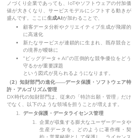
ノづくり企業であっても、IoTやソフトウェアの付加価
値が大きくなり、サービスモデルにシフトする動きが
盛んです。ここに
生成AI
が加わることで、
顧客データ分析やクリエイティブ生成が飛躍的
に高速化
新たなサービスが連鎖的に生まれ、既存競合と
の境界が曖昧に
“ビッグデータ＋AI”の圧倒的な競争優位をどう
守るかが重要課題
という図式が見られるようになります。
（2）知財部門の進化――データ保護・ソフトウェア特
許・アルゴリズム管理
DX時代の知財部門は、従来の「特許出願・管理」だけ
でなく、以下のような領域を担うことが増えます。
データ保護・データライセンス管理
企業が収集する膨大なユーザーデータや
生産データを、どのように著作権・契
約・営業秘密として保護し、ライセンス