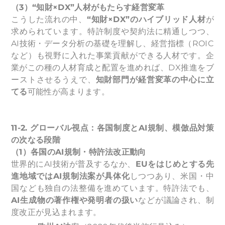
（3）“知財×DX”人材がもたらす経営変革
こうした流れの中、
“知財×DX”のハイブリッド人材
が
求められています。特許制度や契約法に精通しつつ、
AI技術・データ分析の基礎を理解し、経営指標（ROIC
など）も視野に入れた事業貢献ができる人材です。企
業がこの種の人材育成と配置を進めれば、DX推進をブ
ーストさせるうえで、
知財部門が経営変革の中心に立
てる
可能性が高まります。
11-2.
グローバル視点：各国制度とAI規制、模倣品対策
の次なる段階
（1）各国のAI規制・特許法改正動向
世界的にAI技術が普及するなか、
EUをはじめとする先
進地域ではAI規制法案が具体化
しつつあり、米国・中
国なども独自の法整備を進めています。特許法でも、
AI生成物の著作権や発明者の扱い
などが議論され、制
度改正が見込まれます。