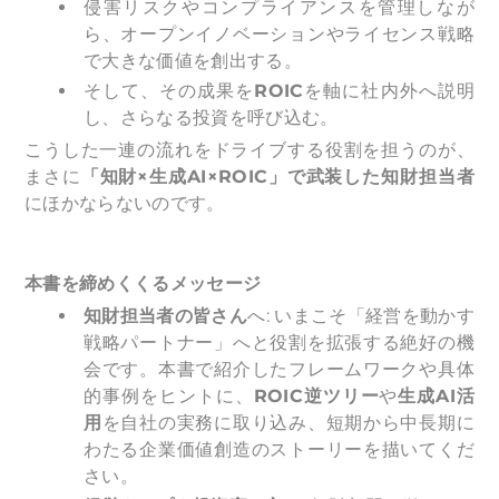
侵害リスクやコンプライアンスを管理しなが
ら、オープンイノベーションやライセンス戦略
で大きな価値を創出する。
そして、その成果を
ROIC
を軸に社内外へ説明
し、さらなる投資を呼び込む。
こうした一連の流れをドライブする役割を担うのが、
まさに
「知財×生成AI×ROIC」で武装した知財担当者
にほかならないのです。
本書を締めくくるメッセージ
知財担当者の皆さん
へ: いまこそ「経営を動かす
戦略パートナー」へと役割を拡張する絶好の機
会です。本書で紹介したフレームワークや具体
的事例をヒントに、
ROIC逆ツリー
や
生成AI活
用
を自社の実務に取り込み、短期から中長期に
わたる企業価値創造のストーリーを描いてくだ
さい。