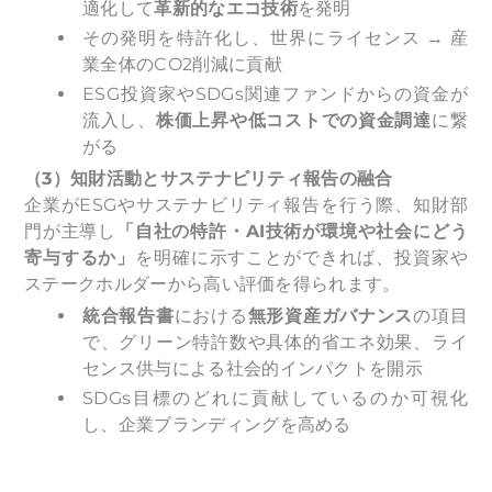
適化して
革新的なエコ技術
を発明
その発明を特許化し、世界にライセンス → 産
業全体のCO2削減に貢献
ESG投資家やSDGs関連ファンドからの資金が
流入し、
株価上昇や低コストでの資金調達
に繋
がる
（3）知財活動とサステナビリティ報告の融合
企業がESGやサステナビリティ報告を行う際、知財部
門が主導し
「自社の特許・AI技術が環境や社会にどう
寄与するか」
を明確に示すことができれば、投資家や
ステークホルダーから高い評価を得られます。
統合報告書
における
無形資産ガバナンス
の項目
で、グリーン特許数や具体的省エネ効果、ライ
センス供与による社会的インパクトを開示
SDGs目標のどれに貢献しているのか可視化
し、企業ブランディングを高める