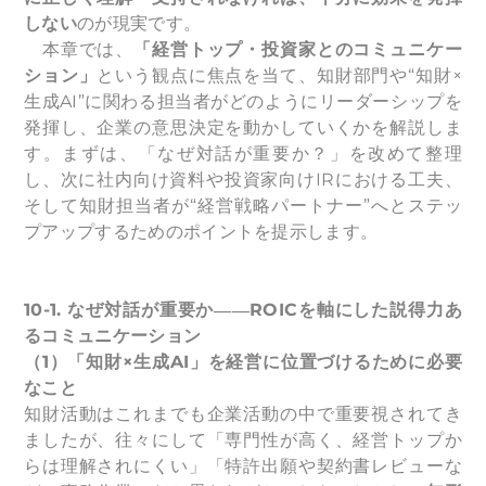
しない
のが現実です。
本章では、
「経営トップ・投資家とのコミュニケー
ション」
という観点に焦点を当て、知財部門や“知財×
生成AI”に関わる担当者がどのようにリーダーシップを
発揮し、企業の意思決定を動かしていくかを解説しま
す。まずは、「なぜ対話が重要か？」を改めて整理
し、次に社内向け資料や投資家向けIRにおける工夫、
そして知財担当者が“経営戦略パートナー”へとステッ
プアップするためのポイントを提示します。
10-1.
なぜ対話が重要か――ROICを軸にした説得力あ
るコミュニケーション
（1）「知財×生成AI」を経営に位置づけるために必要
なこと
知財活動はこれまでも企業活動の中で重要視されてき
ましたが、往々にして「専門性が高く、経営トップか
らは理解されにくい」「特許出願や契約書レビューな