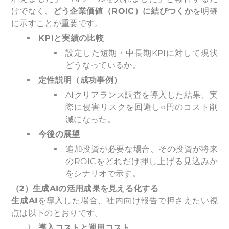
けでなく、
どう企業価値（ROIC）に結びつくか
を明確
に示すことが重要です。
KPI
と実績の比較
設定した短期・中長期KPIに対して現状
どうなっているか。
定性説明（成功事例）
AIクリアランス調査を導入した結果、実
際に侵害リスクを回避し○円のコスト削
減になった。
今後の展望
追加投資が必要な場合、その投資が将来
のROICをどれだけ押し上げる見込みか
をシナリオで示す。
（2）生成AIの活用成果を見える化する
生成AI
を導入した場合、社内向け報告で押さえたい視
点は以下のとおりです。
導入コストと運用コスト