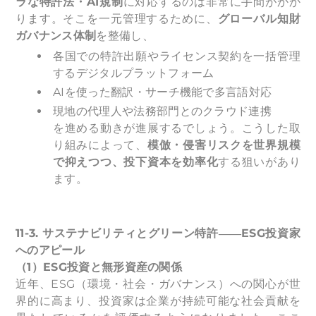
ラな特許法・AI規制
に対応するのは非常に手間がかか
ります。そこを一元管理するために、
グローバル知財
ガバナンス体制
を整備し、
各国での特許出願やライセンス契約を一括管理
するデジタルプラットフォーム
AIを使った翻訳・サーチ機能で多言語対応
現地の代理人や法務部門とのクラウド連携
を進める動きが進展するでしょう。こうした取
り組みによって、
模倣・侵害リスクを世界規模
で抑えつつ、投下資本を効率化
する狙いがあり
ます。
11-3.
サステナビリティとグリーン特許――ESG投資家
へのアピール
（1）ESG投資と無形資産の関係
近年、ESG（環境・社会・ガバナンス）への関心が世
界的に高まり、投資家は企業が持続可能な社会貢献を