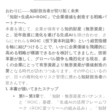
おわりに――知財担当者が切り拓く未来
「知財×生成AI×ROIC」で企業価値を創造する戦略パ
ートナーへ
本書を通じて、企業が保有する
知的財産（無形資産）
と、近年急速に進化を遂げる生成AI
を掛け合わせ、さ
らにそれらを
ROIC（投下資本利益率）という経営指標
を軸に結びつけることで、いかに企業価値を飛躍的に
高める戦略が構築できるかを検討してきました。技術
革新が激しく、グローバル競争も熾烈化する現在、多
くの企業にとって有形資産より無形資産が価値創造の
要
となる時代が訪れつつあります。その中心にいるの
が、日々の権利化やリスク管理に携わる
知財担当者
の
皆さんです。
1.
本書が描いてきたステップ
第1～第3章
で、「知財・無形資産ガバナンス」
と「ROIC」基礎、「生成AIの活用フレームワ
ーク（ROIC逆ツリーへの組み込み）」「知財