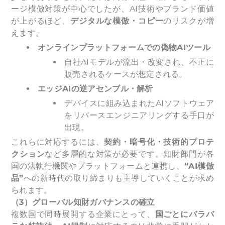
ージ模倣対策が中心でしたが、AI技術やブランド価値
が上がるほど、
デジタルな模倣・コピー
のリスクが増
えます。
オンラインプラットフォームでの偽物AIツール
自社AIモデルが流出・改変され、不正に
販売されるケースが想定される。
エッジAIの逆アセンブル・解析
デバイスに組み込まれたAIソフトウェア
をリバースエンジニアリングする手口が
出現。
これらに対応するには、
契約・暗号化・技術的プロテ
クション
など多層的な対策が必要です。知財部門が各
国の法執行機関やプラットフォームと連携し、
“AI模倣
品”
への新時代の取り締まりも主導していくことが求め
られます。
（3）グローバル知財ガバナンスの確立
複数国で同時展開する企業にとって、
国ごとにバラバ