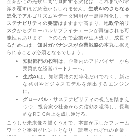
企業がこの先数年間で直面する変化は、これまでの常
識を覆すほど急激かもしれません。
生成AIのさらなる
進化
でアルゴリズムやデータ利用が一層複雑化し、
サ
ステナビリティの要請
はますます高まり、
地政学的リ
スク
からグローバルサプライチェーンが再編される可
能性もあります。そのなかで企業が生き残り、成長す
るためには、
知財ガバナンスが企業戦略の本丸
に据え
られることが必須となるでしょう。
知財部門の役割
は、企業内のアドバイザーから
実質的な経営パートナーへ。
生成AI
は、知財業務の効率化だけでなく、新た
な発明やビジネスモデルを創出するエンジン
に。
グローバル・サステナビリティ
の視点を踏まえ
つつ、投資家や社会からの信頼を獲得し、長期
的なROIC向上を成し遂げる。
こうした未来像を描くうえで、本書が示したフレーム
ワークと事例がヒントとなり、読者それぞれの企業・