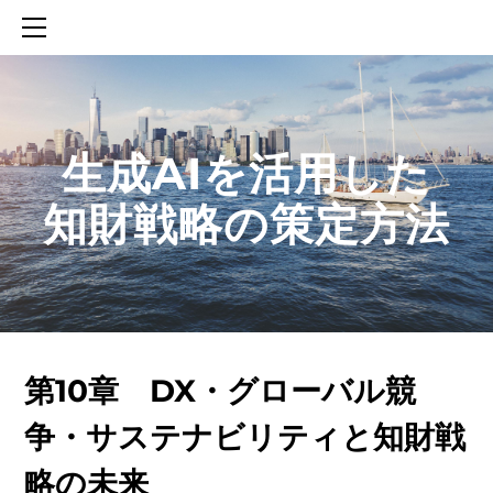
HOME
SERVICES
ABOUT
CONTACT
​生成AIを活用した
BLOG
知財戦略の策定方法
知財活動のROICへの貢献
生成AIを活用した知財戦略の策定方法
生成AIとの「壁打ち」で、新たな発明を創出する方法
第10章 DX・グローバル競
争・サステナビリティと知財戦
略の未来