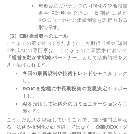
無形資産ガバナンスの可視化を統合報告
書やIR説明会で行い、長期的に見た
ROIC向上や社会価値創造を説得力ある
形で示す。
（3）知財担当者へのエール
これまでの章で述べてきたように、知財担当者や“知財
×生成AI”の専門家は、これからの企業競争において
「経営を動かす戦略パートナー」
として活動領域を大
きく広げられます。
各国の最新規制や技術トレンド
をモニタリング
し、
ROIC
を指標に中長期投資の意思決定
をサポー
トし、
AI
を活用して社内外のコミュニケーション
を主
導する。
こうした動きを継続していくことで、知財部門は単な
る「法務や権利化の延長線」ではなく、
企業のDX・グ