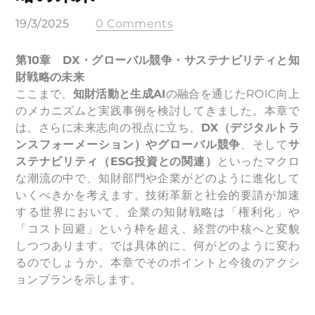
19/3/2025
0 Comments
第10章 DX・グローバル競争・サステナビリティと知
財戦略の未来
ここまで、
知財活動と生成AI
の融合を通じたROIC向上
のメカニズムと実践事例を検討してきました。本章で
は、さらに未来志向の視点に立ち、
DX（デジタルトラ
ンスフォーメーション）やグローバル競争
、そして
サ
ステナビリティ（ESG投資との関連）
といったマクロ
な潮流の中で、知財部門や企業がどのように進化して
いくべきかを考えます。技術革新と社会的要請が加速
する世界において、企業の知財戦略は「権利化」や
「コスト回避」という枠を超え、経営の中核へと変貌
しつつあります。では具体的に、何がどのように変わ
るのでしょうか。本章でそのポイントと今後のアクシ
ョンプランを示します。