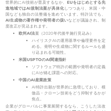
世界的にAI技術が普及するなか、
EUをはじめとする先
進地域ではAI規制法案が具体化
しつつあり、米国・中
国なども独自の法整備を進めています。特許法でも、
AI生成物の著作権や発明者の扱い
などが議論され、制
度改正が見込まれます。
欧州AI法
案（2020年代後半施行見込み）
ハイリスクAIの運用基準や倫理要件を定
める。発明や生成物に関するルールも盛
り込まれる可能性。
米国USPTOのAI関連指針
ソフトウェア特許の範囲や発明者の定義
にAIが絡む課題への対応。
中国のAI産業政策
AI特許出願が世界的に急増しており、模
倣品・クローン技術をどう抑制するかが
焦点。
企業がグローバルに事業展開するなら、こうした法改