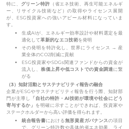
特に、
グリーン特許
（省エネ技術、再生可能エネルギ
ー、リサイクル技術など）の取得やライセンス展開
が、ESG投資家への強いアピール材料になっていま
す。
生成AIが、エネルギー効率設計や材料選定を最
適化して
革新的なエコ技術
を発明
その発明を特許化し、世界にライセンス → 産
業全体のCO2削減に貢献
ESG投資家やSDGs関連ファンドからの資金が
流入し、
株価上昇や低コストでの資金調達
に繋
がる
（3）知財活動とサステナビリティ報告の融合
企業がESGやサステナビリティ報告を行う際、知財部
門が主導し
「自社の特許・AI技術が環境や社会にどう
寄与するか」
を明確に示すことができれば、投資家や
ステークホルダーから高い評価を得られます。
統合報告書
における
無形資産ガバナンス
の項目
で、グリーン特許数や具体的省エネ効果、ライ