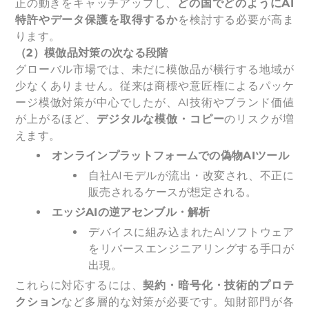
正の動きをキャッチアップし、
どの国でどのようにAI
特許やデータ保護を取得するか
を検討する必要が高ま
ります。
（2）模倣品対策の次なる段階
グローバル市場では、未だに模倣品が横行する地域が
少なくありません。従来は商標や意匠権によるパッケ
ージ模倣対策が中心でしたが、AI技術やブランド価値
が上がるほど、
デジタルな模倣・コピー
のリスクが増
えます。
オンラインプラットフォームでの偽物AIツール
自社AIモデルが流出・改変され、不正に
販売されるケースが想定される。
エッジAIの逆アセンブル・解析
デバイスに組み込まれたAIソフトウェア
をリバースエンジニアリングする手口が
出現。
これらに対応するには、
契約・暗号化・技術的プロテ
クション
など多層的な対策が必要です。知財部門が各