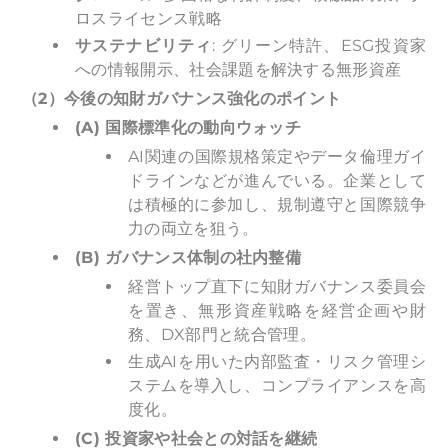
ロスライセンス戦略
サステナビリティ
: グリーン特許、ESG投資家
への情報開示、社会課題を解決する無形資産
（2）今後の知財ガバナンス強化のポイント
(A)
国際標準化の動向ウォッチ
AI関連の国際規格策定やデータ倫理ガイ
ドラインなどが進んでいる。企業として
は積極的に参加し、規制遵守と国際競争
力の両立を狙う。
(B)
ガバナンス体制の社内整備
経営トップ直下に知財ガバナンス委員会
を置き、無形資産戦略を経営企画や財
務、DX部門と統合管理。
生成AIを用いた内部監査・リスク管理シ
ステムを導入し、コンプライアンスを高
度化。
(C)
投資家や社会との対話を継続