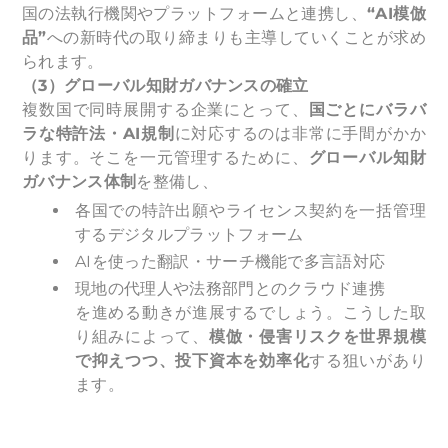
国の法執行機関やプラットフォームと連携し、
“AI模倣
品”
への新時代の取り締まりも主導していくことが求め
られます。
（3）グローバル知財ガバナンスの確立
複数国で同時展開する企業にとって、
国ごとにバラバ
ラな特許法・AI規制
に対応するのは非常に手間がかか
ります。そこを一元管理するために、
グローバル知財
ガバナンス体制
を整備し、
各国での特許出願やライセンス契約を一括管理
するデジタルプラットフォーム
AIを使った翻訳・サーチ機能で多言語対応
現地の代理人や法務部門とのクラウド連携
を進める動きが進展するでしょう。こうした取
り組みによって、
模倣・侵害リスクを世界規模
で抑えつつ、投下資本を効率化
する狙いがあり
ます。