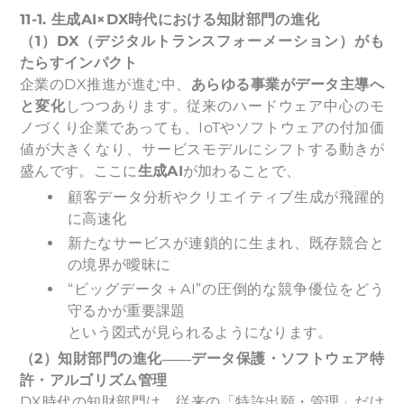
11-1.
生成AI×DX時代における知財部門の進化
（1）DX（デジタルトランスフォーメーション）がも
たらすインパクト
企業のDX推進が進む中、
あらゆる事業がデータ主導へ
と変化
しつつあります。従来のハードウェア中心のモ
ノづくり企業であっても、IoTやソフトウェアの付加価
値が大きくなり、サービスモデルにシフトする動きが
盛んです。ここに
生成AI
が加わることで、
顧客データ分析やクリエイティブ生成が飛躍的
に高速化
新たなサービスが連鎖的に生まれ、既存競合と
の境界が曖昧に
“ビッグデータ＋AI”の圧倒的な競争優位をどう
守るかが重要課題
という図式が見られるようになります。
（2）知財部門の進化――データ保護・ソフトウェア特
許・アルゴリズム管理
DX時代の知財部門は、従来の「特許出願・管理」だけ