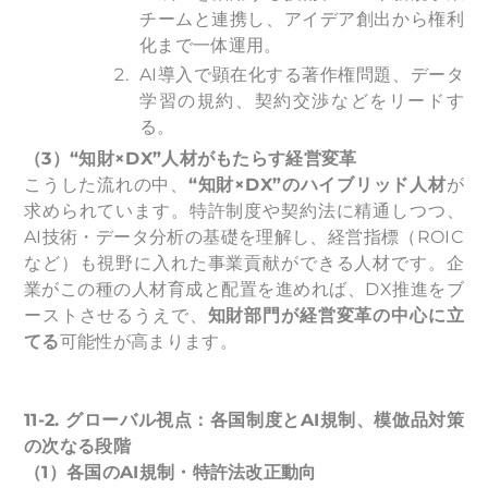
チームと連携し、アイデア創出から権利
化まで一体運用。
AI導入で顕在化する著作権問題、データ
学習の規約、契約交渉などをリードす
る。
（3）“知財×DX”人材がもたらす経営変革
こうした流れの中、
“知財×DX”のハイブリッド人材
が
求められています。特許制度や契約法に精通しつつ、
AI技術・データ分析の基礎を理解し、経営指標（ROIC
など）も視野に入れた事業貢献ができる人材です。企
業がこの種の人材育成と配置を進めれば、DX推進をブ
ーストさせるうえで、
知財部門が経営変革の中心に立
てる
可能性が高まります。
11-2.
グローバル視点：各国制度とAI規制、模倣品対策
の次なる段階
（1）各国のAI規制・特許法改正動向