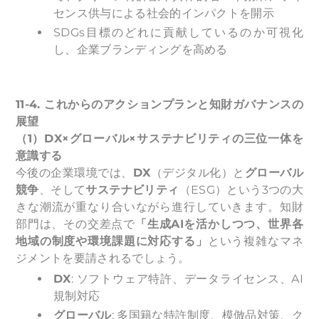
センス供与による社会的インパクトを開示
SDGs目標のどれに貢献しているのか可視化
し、企業ブランディングを高める
11-4.
これからのアクションプランと知財ガバナンスの
展望
（1）DX×グローバル×サステナビリティの三位一体を
意識する
今後の企業環境では、
DX
（デジタル化）と
グローバル
競争
、そして
サステナビリティ
（ESG）という3つの大
きな潮流が重なり合いながら進行していきます。知財
部門は、その交差点で
「生成AIを活かしつつ、世界各
地域の制度や環境課題に対応する」
という複雑なマネ
ジメントを要請されるでしょう。
DX
: ソフトウェア特許、データライセンス、AI
規制対応
グローバル
: 多国籍な特許制度、模倣品対策、ク