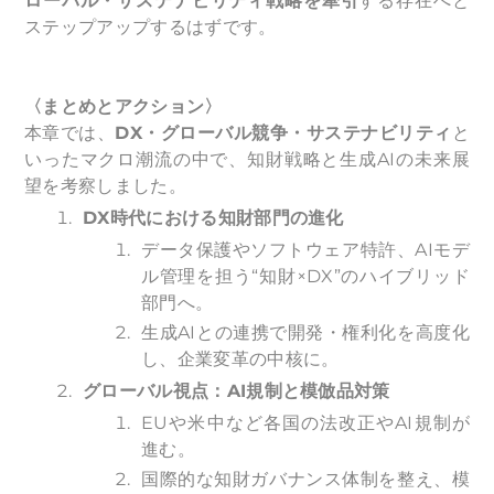
ローバル・サステナビリティ戦略を牽引
する存在へと
ステップアップするはずです。
〈まとめとアクション〉
本章では、
DX・グローバル競争・サステナビリティ
と
いったマクロ潮流の中で、知財戦略と生成AIの未来展
望を考察しました。
DX
時代における知財部門の進化
データ保護やソフトウェア特許、AIモデ
ル管理を担う“知財×DX”のハイブリッド
部門へ。
生成AIとの連携で開発・権利化を高度化
し、企業変革の中核に。
グローバル視点：AI規制と模倣品対策
EUや米中など各国の法改正やAI規制が
進む。
国際的な知財ガバナンス体制を整え、模