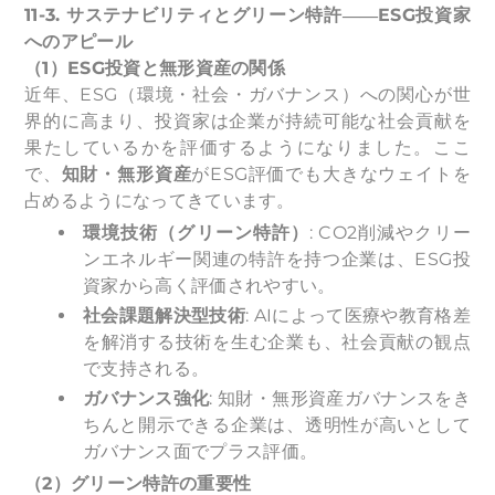
11-3.
サステナビリティとグリーン特許――ESG投資家
へのアピール
（1）ESG投資と無形資産の関係
近年、ESG（環境・社会・ガバナンス）への関心が世
界的に高まり、投資家は企業が持続可能な社会貢献を
果たしているかを評価するようになりました。ここ
で、
知財・無形資産
がESG評価でも大きなウェイトを
占めるようになってきています。
環境技術（グリーン特許）
: CO2削減やクリー
ンエネルギー関連の特許を持つ企業は、ESG投
資家から高く評価されやすい。
社会課題解決型技術
: AIによって医療や教育格差
を解消する技術を生む企業も、社会貢献の観点
で支持される。
ガバナンス強化
: 知財・無形資産ガバナンスをき
ちんと開示できる企業は、透明性が高いとして
ガバナンス面でプラス評価。
（2）グリーン特許の重要性