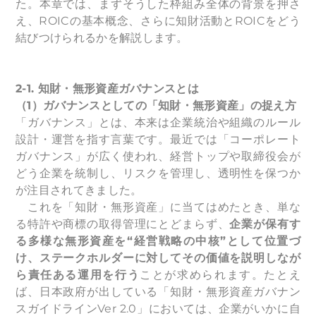
た。本章では、まずそうした枠組み全体の背景を押さ
え、ROICの基本概念、さらに知財活動とROICをどう
結びつけられるかを解説します。
2-1.
知財・無形資産ガバナンスとは
（1）ガバナンスとしての「知財・無形資産」の捉え方
「ガバナンス」とは、本来は企業統治や組織のルール
設計・運営を指す言葉です。最近では「コーポレート
ガバナンス」が広く使われ、経営トップや取締役会が
どう企業を統制し、リスクを管理し、透明性を保つか
が注目されてきました。
これを「知財・無形資産」に当てはめたとき、単な
る特許や商標の取得管理にとどまらず、
企業が保有す
る多様な無形資産を“経営戦略の中核”として位置づ
け、ステークホルダーに対してその価値を説明しなが
ら責任ある運用を行う
ことが求められます。たとえ
ば、日本政府が出している「知財・無形資産ガバナン
スガイドラインVer 2.0」においては、企業がいかに自