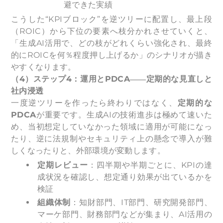
避できた実績
こうした“KPIブロック”を逆ツリーに配置し、最上段
（ROIC）から下位の要素へ枝分かれさせていくと、
「生成AI活用で、どの枝がどれくらい強化され、最終
的にROICを何％程度押し上げるか」のシナリオが描き
やすくなります。
（4）ステップ4：運用とPDCA――定期的な見直しと
社内浸透
一度逆ツリーを作ったら終わりではなく、
定期的な
PDCA
が重要です。生成AIの技術進歩は極めて速いた
め、当初想定していなかった領域に適用が可能になっ
たり、逆に法規制やセキュリティ上の懸念で導入が難
しくなったりと、外部環境が変動します。
定期レビュー
：四半期や半期ごとに、KPIの達
成状況を確認し、想定通り効果が出ているかを
検証
組織体制
：知財部門、IT部門、研究開発部門、
マーケ部門、財務部門などが集まり、AI活用の