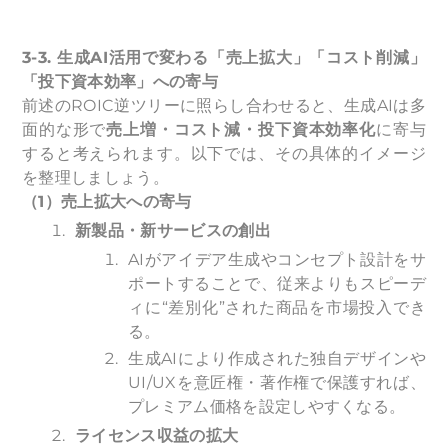
3-3.
生成AI活用で変わる「売上拡大」「コスト削減」
「投下資本効率」への寄与
前述のROIC逆ツリーに照らし合わせると、生成AIは多
面的な形で
売上増・コスト減・投下資本効率化
に寄与
すると考えられます。以下では、その具体的イメージ
を整理しましょう。
（1）売上拡大への寄与
新製品・新サービスの創出
AIがアイデア生成やコンセプト設計をサ
ポートすることで、従来よりもスピーデ
ィに“差別化”された商品を市場投入でき
る。
生成AIにより作成された独自デザインや
UI/UXを意匠権・著作権で保護すれば、
プレミアム価格を設定しやすくなる。
ライセンス収益の拡大