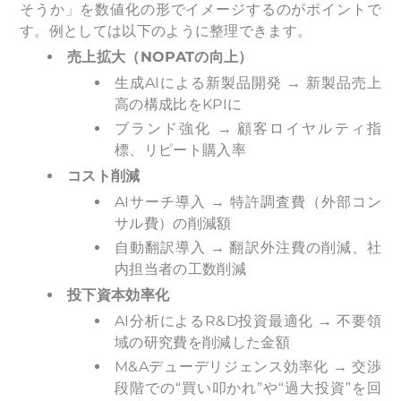
そうか」を数値化の形でイメージするのがポイントで
す。例としては以下のように整理できます。
売上拡大（NOPATの向上）
生成AIによる新製品開発 → 新製品売上
高の構成比をKPIに
ブランド強化 → 顧客ロイヤルティ指
標、リピート購入率
コスト削減
AIサーチ導入 → 特許調査費（外部コン
サル費）の削減額
自動翻訳導入 → 翻訳外注費の削減、社
内担当者の工数削減
投下資本効率化
AI分析によるR&D投資最適化 → 不要領
域の研究費を削減した金額
M&Aデューデリジェンス効率化 → 交渉
段階での“買い叩かれ”や“過大投資”を回