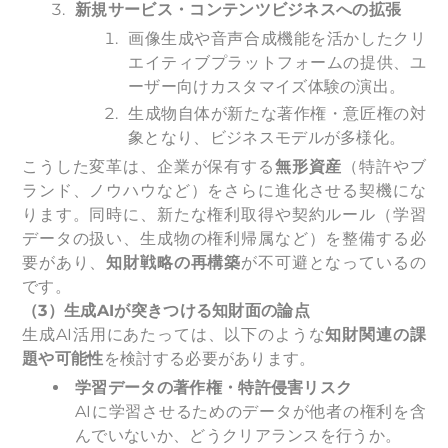
新規サービス・コンテンツビジネスへの拡張
画像生成や音声合成機能を活かしたクリ
エイティブプラットフォームの提供、ユ
ーザー向けカスタマイズ体験の演出。
生成物自体が新たな著作権・意匠権の対
象となり、ビジネスモデルが多様化。
こうした変革は、企業が保有する
無形資産
（特許やブ
ランド、ノウハウなど）をさらに進化させる契機にな
ります。同時に、新たな権利取得や契約ルール（学習
データの扱い、生成物の権利帰属など）を整備する必
要があり、
知財戦略の再構築
が不可避となっているの
です。
（3）生成AIが突きつける知財面の論点
生成AI活用にあたっては、以下のような
知財関連の課
題や可能性
を検討する必要があります。
学習データの著作権・特許侵害リスク
AIに学習させるためのデータが他者の権利を含
んでいないか、どうクリアランスを行うか。