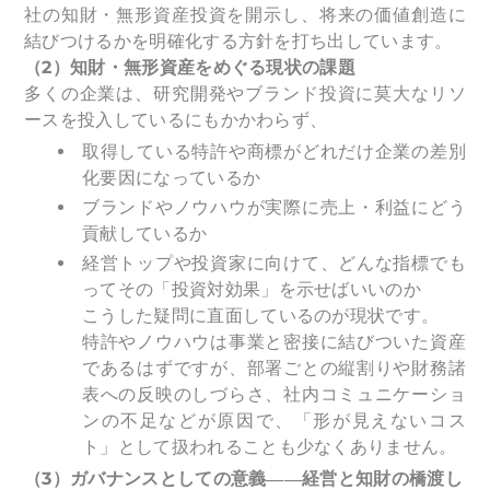
社の知財・無形資産投資を開示し、将来の価値創造に
結びつけるかを明確化する方針を打ち出しています。
（2）知財・無形資産をめぐる現状の課題
多くの企業は、研究開発やブランド投資に莫大なリソ
ースを投入しているにもかかわらず、
取得している特許や商標がどれだけ企業の差別
化要因になっているか
ブランドやノウハウが実際に売上・利益にどう
貢献しているか
経営トップや投資家に向けて、どんな指標でも
ってその「投資対効果」を示せばいいのか
こうした疑問に直面しているのが現状です。
特許やノウハウは事業と密接に結びついた資産
であるはずですが、部署ごとの縦割りや財務諸
表への反映のしづらさ、社内コミュニケーショ
ンの不足などが原因で、「形が見えないコス
ト」として扱われることも少なくありません。
（3）ガバナンスとしての意義――経営と知財の橋渡し