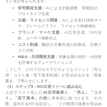
スト化が考えられます。
研究開発支援
：AIによる文献調査、実験設計、
プロトタイプ生成
出願・ライセンス関連
：AIによる先行技術サー
チ、クレームドラフト、ライセンス候補抽出
ブランド・マーケ支援
：AI広告生成、SNS分
析、ユーザー体験向上
コスト削減
：翻訳や文書作成の自動化、法務リ
スク分析
M&A
・共同開発支援
：対象企業の特許・AI技術
を評価するデューデリジェンス
こうして、どのプロセスでどのようなメリット（売上
増・コスト減・投下資本削減）が見込めるかを「箇条
書き」で明らかにします。
（3）ステップ3：ROIC逆ツリーに組み込む
上記でリスト化した
AI活用施策
を、
「売上」「コス
ト」「投下資本」の枝
に具体的に紐づけます。その
際、該当するKPIを設定し、「どの程度の改善が見込め