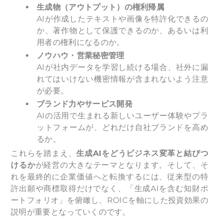
生成物（アウトプット）の権利帰属
AIが作成したテキストや画像を特許化できるの
か、著作物として保護できるのか、あるいは利
用者の権利になるのか。
ノウハウ・営業秘密管理
AIが社内データを学習し続ける場合、社外に漏
れてはいけない機密情報が含まれないよう注意
が必要。
ブランド力やサービス開発
AIの活用で生まれる新しいユーザー体験やプラ
ットフォームが、どれだけ自社ブランドを高め
るか。
これらを踏まえ、
生成AIをどうビジネス変革と結びつ
けるか
が経営の大きなテーマとなります。そして、そ
れを最終的に企業価値へと転換するには、従来型の特
許出願や商標取得だけでなく、「生成AIを含む知財ポ
ートフォリオ」を俯瞰し、ROICを軸にした投資効果の
説明が重要となっていくのです。