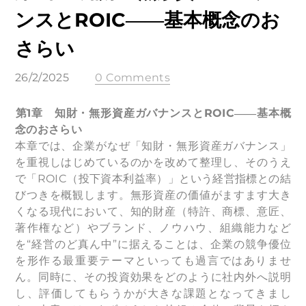
ンスとROIC――基本概念のお
さらい
26/2/2025
0 Comments
第1章 知財・無形資産ガバナンスとROIC――基本概
念のおさらい
本章では、企業がなぜ「知財・無形資産ガバナンス」
を重視しはじめているのかを改めて整理し、そのうえ
で「ROIC（投下資本利益率）」という経営指標との結
びつきを概観します。無形資産の価値がますます大き
くなる現代において、知的財産（特許、商標、意匠、
著作権など）やブランド、ノウハウ、組織能力など
を“経営のど真ん中”に据えることは、企業の競争優位
を形作る最重要テーマといっても過言ではありませ
ん。同時に、その投資効果をどのように社内外へ説明
し、評価してもらうかが大きな課題となってきまし