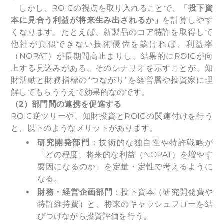
しかし、ROICの視点を取り入れることで、
「投下資
本に見合う利益が将来生み出されるか」
を計算しやす
くなります。たとえば、新製品のコア特許を取得して
他社が真似できない技術優位を築ければ、利益率
（NOPAT）が長期間高止まりし、結果的にROICが向
上する見込みがある。そのシナリオを示すことが、知
財活動と財務指標の“つながり”を経営層や投資家に理
解してもらううえで効果的なのです。
（2）部門間の連携を促進する
ROIC逆ツリーや、知財投資とROICの関連付けを行う
と、以下のようなメリットがあります。
研究開発部門
：技術的な独自性や特許戦略が
「どの程度、将来的な利益（NOPAT）を増やす
要因になるのか」を定量・定性で考えるように
なる。
財務・経営企画部門
：投下資本（研究開発費や
特許維持費）と、将来のキャッシュフローを結
びつけながら投資評価を行う。