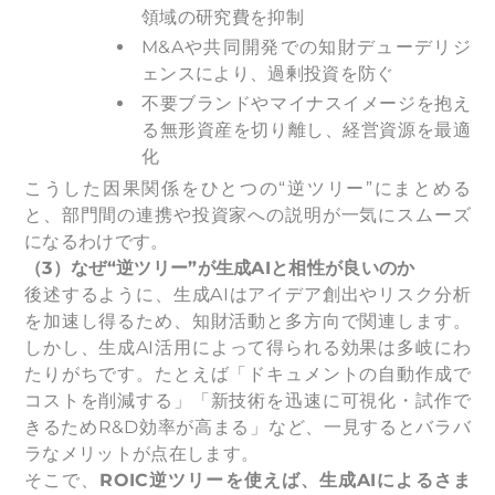
領域の研究費を抑制
M&Aや共同開発での知財デューデリジ
ェンスにより、過剰投資を防ぐ
不要ブランドやマイナスイメージを抱え
る無形資産を切り離し、経営資源を最適
化
こうした因果関係をひとつの“逆ツリー”にまとめる
と、部門間の連携や投資家への説明が一気にスムーズ
になるわけです。
（3）なぜ“逆ツリー”が生成AIと相性が良いのか
後述するように、生成AIはアイデア創出やリスク分析
を加速し得るため、知財活動と多方向で関連します。
しかし、生成AI活用によって得られる効果は多岐にわ
たりがちです。たとえば「ドキュメントの自動作成で
コストを削減する」「新技術を迅速に可視化・試作で
きるためR&D効率が高まる」など、一見するとバラバ
ラなメリットが点在します。
そこで、
ROIC逆ツリーを使えば、生成AIによるさま