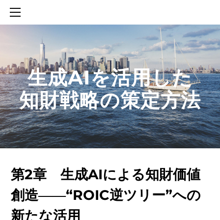
HOME
SERVICES
ABOUT
CONTACT
​生成AIを活用した
BLOG
知財戦略の策定方法
知財活動のROICへの貢献
生成AIを活用した知財戦略の策定方法
生成AIとの「壁打ち」で、新たな発明を創出する方法
第2章 生成AIによる知財価値
創造――“ROIC逆ツリー”への
新たな活用