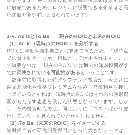
高まります。特に海外投資家や機関投資家は資本効率
に敏感であるため、ロジカルに説明できる企業ほど高
い評価を得やすいと言われています。
2-4. As Is
とTo Be――現在のROICと未来のROIC
（1）As Is（現時点のROIC）を分析する
ROICは年度や四半期ごとに算出できるため、「現時点
での資本効率」を示す指標として活用されます。ここ
で重要なのは、“現在のROIC”には
過去の知財投資がす
でに反映されている可能性がある
ということです。
数年前に取得した特許やブランド投資が、今まさに
製品差別化や価格プレミアムを生み、営業利益を押し
上げているとすれば、現時点のROICはそれらの無形資
産がもたらす恩恵を受けた状態となっています。しか
し、その投資時点では、同じように「コストばかり先
行している」と見られていたかもしれません。
（2）To Be（未来のROIC）をイメージする
知財担当者や研究開発部門にとって大きなテーマは、