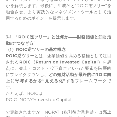
かを解説します。最後に、生成AIと“ROIC逆ツリー”を
融合させ、より実践的なマネジメントツールとして活
用するためのポイントを提示します。
3-1.
「ROIC逆ツリー」とは何か――財務指標と知財活
動の“つなぎ方”
（1）ROIC逆ツリーの基本概念
ROIC
逆ツリー
とは、企業価値を高める指標として注目
される
ROIC（Return on Invested Capital）
を起
点に、売上・コスト・投下資本といった要素を階層的
にブレイクダウンし、
どの知財活動が最終的にROIC向
上に寄与するかを“見える化”する
フレームワークで
す。
たとえば、ROICは
ROIC=NOPAT÷Invested Capital
で定義されますが、NOPAT（税引後営業利益）は
売上