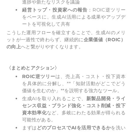
進捗や新たなリスクを議論
経営トップ・投資家への報告
：ROIC逆ツリー
をベースに、生成AI活用による成果やアップデ
ートを可視化して共有
こうした運用フローを確立することで、生成AIのメリ
ットが一過性で終わらず、継続的に
企業価値（ROIC）
の向上
へと繋がりやすくなります。
〈まとめとアクション〉
ROIC
逆ツリー
は、売上高・コスト・投下資本
を具体的に分解し、**「知財活動がどこでどう
価値を生むのか」**を説明する強力なツール。
生成AIを取り入れることで、
新製品開発・ライ
センス収益・ブランド強化・コスト削減・投下
資本効率化
など、多岐にわたる効果が得られる
可能性がある。
まずは
どのプロセスでAIを活用できるか
を洗い