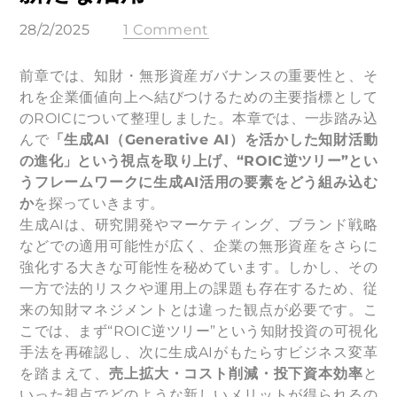
28/2/2025
1 Comment
前章では、知財・無形資産ガバナンスの重要性と、そ
れを企業価値向上へ結びつけるための主要指標として
のROICについて整理しました。本章では、一歩踏み込
んで
「生成AI（Generative AI）を活かした知財活動
の進化」という視点を取り上げ、“ROIC逆ツリー”とい
うフレームワークに生成AI活用の要素をどう組み込む
か
を探っていきます。
生成AIは、研究開発やマーケティング、ブランド戦略
などでの適用可能性が広く、企業の無形資産をさらに
強化する大きな可能性を秘めています。しかし、その
一方で法的リスクや運用上の課題も存在するため、従
来の知財マネジメントとは違った観点が必要です。こ
こでは、まず“ROIC逆ツリー”という知財投資の可視化
手法を再確認し、次に生成AIがもたらすビジネス変革
を踏まえて、
売上拡大・コスト削減・投下資本効率
と
いった視点でどのような新しいメリットが得られるの