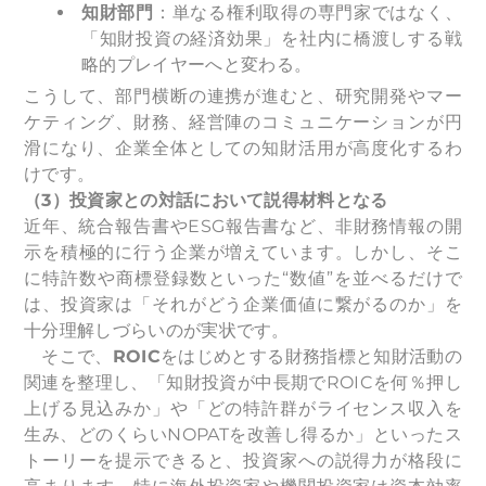
知財部門
：単なる権利取得の専門家ではなく、
「知財投資の経済効果」を社内に橋渡しする戦
略的プレイヤーへと変わる。
こうして、部門横断の連携が進むと、研究開発やマー
ケティング、財務、経営陣のコミュニケーションが円
滑になり、企業全体としての知財活用が高度化するわ
けです。
（3）投資家との対話において説得材料となる
近年、統合報告書やESG報告書など、非財務情報の開
示を積極的に行う企業が増えています。しかし、そこ
に特許数や商標登録数といった“数値”を並べるだけで
は、投資家は「それがどう企業価値に繋がるのか」を
十分理解しづらいのが実状です。
そこで、
ROIC
をはじめとする財務指標と知財活動の
関連を整理し、「知財投資が中長期でROICを何％押し
上げる見込みか」や「どの特許群がライセンス収入を
生み、どのくらいNOPATを改善し得るか」といったス
トーリーを提示できると、投資家への説得力が格段に