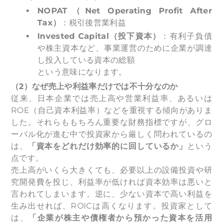
NOPAT
（Net Operating Profit After
Tax）
：税引後営業利益
Invested Capital
（投下資本）
：有利子負債
や株主資本など、事業運営のために企業が調達
し投入している資本の総額
という意味になります。
（2）なぜ売上や利益率だけでは不十分なのか
従来、日本企業では売上高や営業利益率、あるいは
ROE（自己資本利益率）などを重視する傾向がありま
した。それらももちろん重要な財務指標ですが、グロ
ーバル化が進む中で投資家から厳しく問われているの
は、
「資本をどれだけ効率的に回しているか」
という
点です。
売上高がいくら大きくても、必要以上の設備投資や研
究開発費を投じ、利益率が低ければ資本効率は悪いと
言われてしまいます。逆に、少ない資本で高い利益を
生み出せれば、ROICは高くなります。投資家として
は、
「企業が株主や債権者から預かった資本を活用