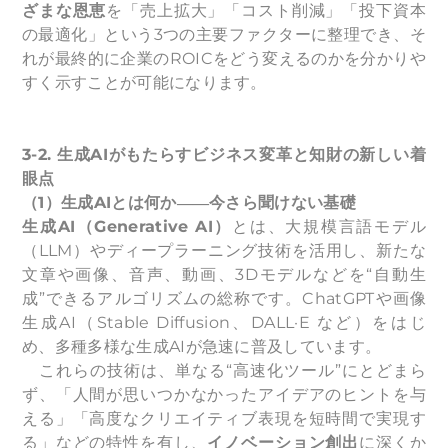
ざまな恩恵
を「売上拡大」「コスト削減」「投下資本
の最適化」という3つの主要ファクターに整理でき、そ
れが最終的に企業のROICをどう変えるのかを分かりや
すく示すことが可能になります。
3-2.
生成AIがもたらすビジネス変革と知財の新しい着
眼点
（1）生成AIとは何か――今さら聞けない基礎
生成AI（Generative AI）
とは、大規模言語モデル
（LLM）やディープラーニング技術を活用し、新たな
文章や画像、音声、動画、3Dモデルなどを“自動生
成”できるアルゴリズムの総称です。ChatGPTや画像
生成AI（Stable Diffusion、DALL·E など）をはじ
め、多種多様な生成AIが急速に普及しています。
これらの技術は、単なる“高速化ツール”にとどまら
ず、「人間が思いつかなかったアイデアのヒントを与
える」「高度なクリエイティブ表現を短時間で実現す
る」などの特性を有し、
イノベーション創出
に深くか