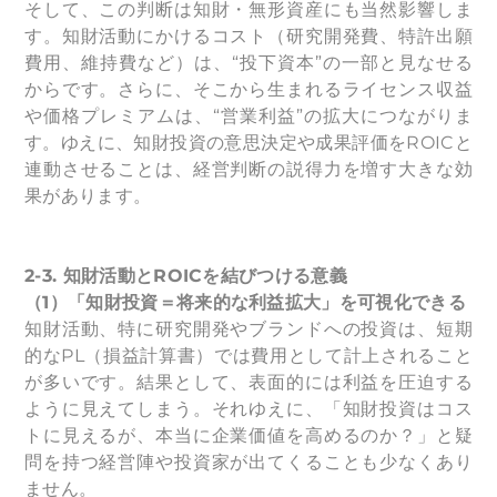
そして、この判断は知財・無形資産にも当然影響しま
す。知財活動にかけるコスト（研究開発費、特許出願
費用、維持費など）は、“投下資本”の一部と見なせる
からです。さらに、そこから生まれるライセンス収益
や価格プレミアムは、“営業利益”の拡大につながりま
す。ゆえに、知財投資の意思決定や成果評価をROICと
連動させることは、経営判断の説得力を増す大きな効
果があります。
2-3.
知財活動とROICを結びつける意義
（1）「知財投資＝将来的な利益拡大」を可視化できる
知財活動、特に研究開発やブランドへの投資は、短期
的なPL（損益計算書）では費用として計上されること
が多いです。結果として、表面的には利益を圧迫する
ように見えてしまう。それゆえに、「知財投資はコス
トに見えるが、本当に企業価値を高めるのか？」と疑
問を持つ経営陣や投資家が出てくることも少なくあり
ません。