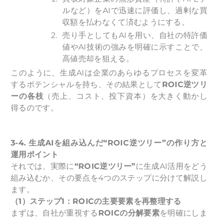
ルなど）をAIで迅速に評価し、過剰な買
収額を払わなくて済むようにする。
売り手としてもAIを用い、自社の特許価
値やAI技術の強みを明確に示すことで、
高値売却を狙える。
このように、生成AIは企業のあらゆるプロセスを変革
するポテンシャルを持ち、その結果として
ROIC逆ツリ
ーの各枝
（売上、コスト、投下資本）を大きく動かし
得るのです。
3-4.
生成AIを組み込んだ“ROIC逆ツリー”の作り方と
運用ポイント
それでは、実際に
“ROIC逆ツリー”
に生成AI活用をどう
組み込むか、その要点を4つのステップに分けて解説し
ます。
（1）ステップ1：ROICの主要要素を再整理する
まずは、自社が重視する
ROICの分解要素
を明確にしま