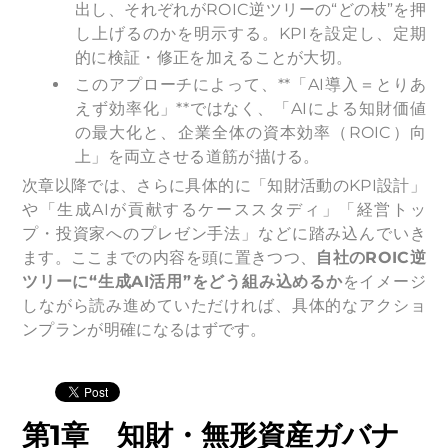
出し、それぞれがROIC逆ツリーの“どの枝”を押
し上げるのかを明示する。KPIを設定し、定期
的に検証・修正を加えることが大切。
このアプローチによって、**「AI導入＝とりあ
えず効率化」**ではなく、「AIによる知財価値
の最大化と、企業全体の資本効率（ROIC）向
上」を両立させる道筋が描ける。
次章以降では、さらに具体的に「知財活動のKPI設計」
や「生成AIが貢献するケーススタディ」「経営トッ
プ・投資家へのプレゼン手法」などに踏み込んでいき
ます。ここまでの内容を頭に置きつつ、
自社のROIC逆
ツリーに“生成AI活用”をどう組み込めるか
をイメージ
しながら読み進めていただければ、具体的なアクショ
ンプランが明確になるはずです。
第1章 知財・無形資産ガバナ