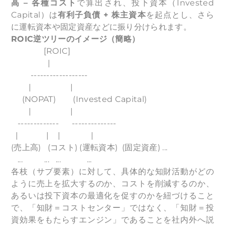
高 – 各種コスト
で算出され、投下資本（Invested
Capital）は
有利子負債 + 株主資本
を起点とし、さら
に運転資本や固定資産などに振り分けられます。
ROIC
逆ツリーのイメージ（簡略）
[ROIC]
|
------------------
| |
(NOPAT) (Invested Capital)
| |
------------- --------------
| | | |
(売上高) (コスト) (運転資本) (固定資産) ...
... ... ... ...
各枝（サブ要素）に対して、具体的な知財活動がどの
ように売上を拡大するのか、コストを削減するのか、
あるいは投下資本の最適化を促すのかを紐づけること
で、「知財＝コストセンター」ではなく、「知財＝投
資効果をもたらすエンジン」であることを社内外へ説