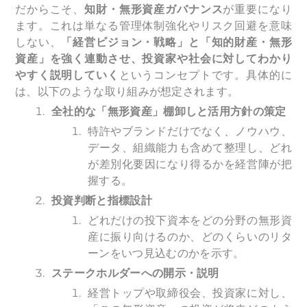
だからこそ、
知財・無形資産ガバナンス
が重要になり
ます。これは単なる管理体制強化やリスク回避を意味
しない、
「経営ビジョン・戦略」と「知的財産・無形
資産」を強く連動させ、投資家や社会に対してわかり
やすく説明していく
というコンセプトです。具体的に
は、以下のような取り組みが想定されます。
全社的な「無形資産」棚卸しと活用方針の策定
特許やブランドだけでなく、ノウハウ、
データ、組織能力も含めて整理し、どれ
が差別化要因になり得るかを経営陣が把
握する。
投資判断と指標設計
どれだけの投下資本をどの分野の無形資
産に振り向けるのか、どのくらいのリタ
ーンをいつ見込むのかを示す。
ステークホルダーへの開示・説明
経営トップや取締役会、投資家に対し、