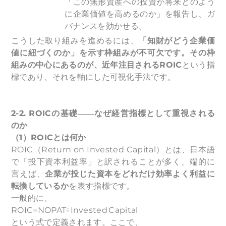
「この無形資産への投資が将来どのよう
に企業価値を高めるのか」を報告し、ガ
バナンスを効かせる。
こうした取り組みを進めるには、
「知財がどう企業価
値に紐づくのか」を示す枠組みが不可欠です。その枠
組みの中心にあるのが、近年注目されるROIC
という指
標であり、それを軸にした可視化手法です。
2-2. ROIC
の基礎――なぜ経営指標として重視される
のか
（1）ROICとは何か
ROIC（Return on Invested Capital）とは、日本語
で「投下資本利益率」と訳されることが多く、端的に
言えば、
企業が投じた資本をどれだけ効率よく利益に
転換しているか
を表す指標です。
一般的に、
ROIC=NOPAT÷Invested Capital
という式で定義されます。ここで、