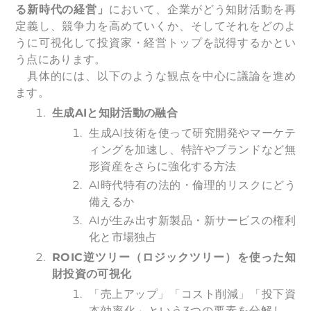
る新時代の経営」
において、企業がどう知財活動を再
定義し、競争力を高めていくか、そしてそれをどのよ
うに可視化して投資家・経営トップを説得するかとい
う点にあります。
具体的には、以下のような観点を中心に議論を進め
ます。
生成AIと知財活動の融合
生成AI技術を使って研究開発やマーケテ
ィングを加速し、特許やブランドなど無
形資産をさらに強化する方法
AI時代特有の法的・倫理的リスクにどう
備えるか
AIが生み出す新製品・新サービスの権利
化と市場独占
ROIC
逆ツリー（ロジックツリー）を使った知
財投資の可視化
「売上アップ」「コスト削減」「投下資
本効率化」という3つの要素を分解し、