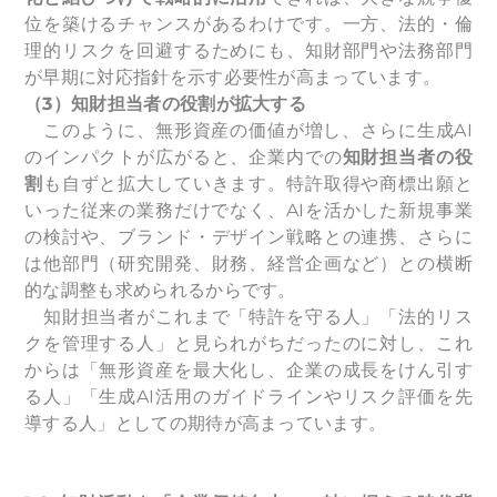
位を築けるチャンスがあるわけです。一方、法的・倫
理的リスクを回避するためにも、知財部門や法務部門
が早期に対応指針を示す必要性が高まっています。
（3）知財担当者の役割が拡大する
このように、無形資産の価値が増し、さらに生成AI
のインパクトが広がると、企業内での
知財担当者の役
割
も自ずと拡大していきます。特許取得や商標出願と
いった従来の業務だけでなく、AIを活かした新規事業
の検討や、ブランド・デザイン戦略との連携、さらに
は他部門（研究開発、財務、経営企画など）との横断
的な調整も求められるからです。
知財担当者がこれまで「特許を守る人」「法的リス
クを管理する人」と見られがちだったのに対し、これ
からは「無形資産を最大化し、企業の成長をけん引す
る人」「生成AI活用のガイドラインやリスク評価を先
導する人」としての期待が高まっています。