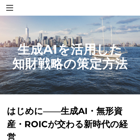
HOME
SERVICES
ABOUT
CONTACT
​生成AIを活用した
BLOG
知財戦略の策定方法
知財活動のROICへの貢献
生成AIを活用した知財戦略の策定方法
生成AIとの「壁打ち」で、新たな発明を創出する方法
はじめに――生成AI・無形資
産・ROICが交わる新時代の経
営