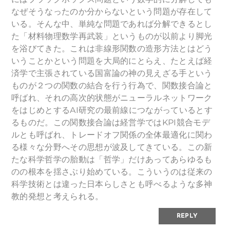
なぜそうなったのか分からないという問題が存在して
いる。そんな中、単純な問題であれば分解できるとし
た「材料物理数学再武装」というものが以前より脚光
を浴びてきた。これは非線形関数の造形方法とはどう
いうことかという問題を大局的にとらえ、たとえば経
済学で主張されている国富論の神の見えざる手という
ものが２つの関数の結合を行う行為で、関数接合論と
呼ばれ、それの高次的状態がニューラルネットワーク
をはじめとするAI研究の最前線につながっているとす
るものだ。この関数接合論は経営学ではKPI競合モデ
ルとも呼ばれ、トレードオフ関係の全体最適化に関わ
る様々な分野へその思想が波及してきている。この新
たな科学哲学の胎動は「哲学」だけあってあらゆるも
のの根本を揺さぶり始めている。こういうのは従来の
科学技術とは違った日本らしさとも呼べるような多神
教的発想と考えられる。
REPLY