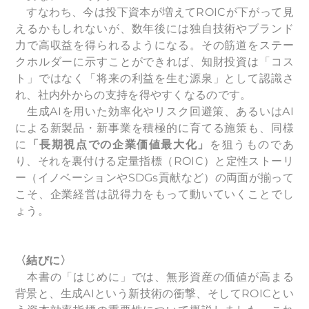
すなわち、今は投下資本が増えてROICが下がって見
えるかもしれないが、数年後には独自技術やブランド
力で高収益を得られるようになる。その筋道をステー
クホルダーに示すことができれば、知財投資は「コス
ト」ではなく「将来の利益を生む源泉」として認識さ
れ、社内外からの支持を得やすくなるのです。
生成AIを用いた効率化やリスク回避策、あるいはAI
による新製品・新事業を積極的に育てる施策も、同様
に
「長期視点での企業価値最大化」
を狙うものであ
り、それを裏付ける定量指標（ROIC）と定性ストーリ
ー（イノベーションやSDGs貢献など）の両面が揃って
こそ、企業経営は説得力をもって動いていくことでし
ょう。
〈結びに〉
本書の「はじめに」では、無形資産の価値が高まる
背景と、生成AIという新技術の衝撃、そしてROICとい