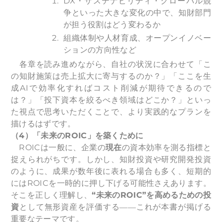
DX・サステナビリティ・グローバル競
争といった大きな変化の中で、知財部門
が担う役割はどう変わるか
組織体制や人材育成、オープンイノベー
ションの方向性など
各章を読み進めながら、自社の状況に合わせて「こ
の知財施策は売上拡大に寄与するのか？」「ここを生
成AIで効率化すればコスト削減が期待できるので
は？」「投下資本を絞るべき領域はどこか？」といっ
た視点で思考いただくことで、より実践的なプランを
描けるはずです。
（4）「未来のROIC」を築くために
ROICは一般に、企業の
現在
の資本効率を測る指標と
捉えられがちです。しかし、知財投資や研究開発投資
のように、成果が数年後に表れる場合も多く、短期的
にはROICを一時的に押し下げる可能性さえあります。
そこを正しく理解し、
“未来のROIC”を高めるための投
資
として無形資産を評価する――これが本書が掲げる
重要なテーマです。