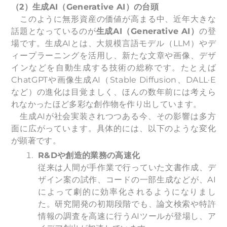
（2）生成AI（Generative AI）の台頭
このように無形資産の価値が高まる中、近年大きな
話題となっているのが
生成AI（Generative AI）
の登
場です。生成AIとは、大規模言語モデル（LLM）やデ
ィープラーニングを活用し、新たな文章や画像、デザ
インなどを自動生成する技術の総称です。たとえば
ChatGPTや画像生成AI（Stable Diffusion、DALL·E
など）の進化は目覚ましく、ほんの数年前には考えら
れなかったほど多彩な創作物を作り出しています。
生成AIが社会実装されつつある今、その影響は多方
面に広がっています。具体的には、以下のような変化
が顕著です。
R&D
や創造的業務の高速化
従来は人間が手作業で行っていた文書作成、デ
ザイン案の試作、コードの一部生成などが、AI
によって劇的に効率化されるようになりまし
た。研究開発の初期段階でも、論文検索や特許
情報の調査を高速に行うAIツールが登場し、ア