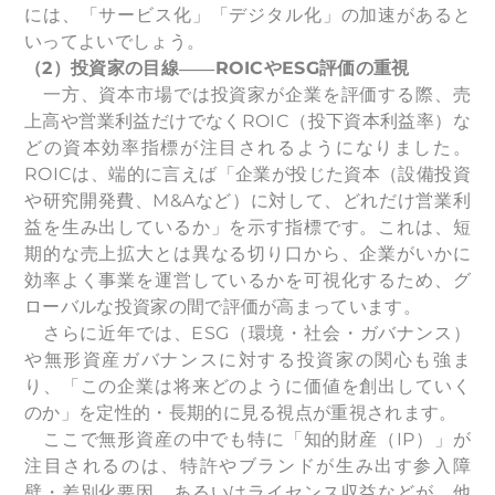
には、「サービス化」「デジタル化」の加速があると
いってよいでしょう。
（2）投資家の目線――ROICやESG評価の重視
一方、資本市場では投資家が企業を評価する際、売
上高や営業利益だけでなくROIC（投下資本利益率）な
どの資本効率指標が注目されるようになりました。
ROICは、端的に言えば「企業が投じた資本（設備投資
や研究開発費、M&Aなど）に対して、どれだけ営業利
益を生み出しているか」を示す指標です。これは、短
期的な売上拡大とは異なる切り口から、企業がいかに
効率よく事業を運営しているかを可視化するため、グ
ローバルな投資家の間で評価が高まっています。
さらに近年では、ESG（環境・社会・ガバナンス）
や無形資産ガバナンスに対する投資家の関心も強ま
り、「この企業は将来どのように価値を創出していく
のか」を定性的・長期的に見る視点が重視されます。
ここで無形資産の中でも特に「知的財産（IP）」が
注目されるのは、特許やブランドが生み出す参入障
壁・差別化要因、あるいはライセンス収益などが、他