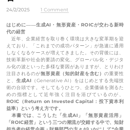
24/2/2025
1 Comment
はじめに――生成AI・無形資産・ROICが交わる新時
代の経営
近年、企業経営を取り巻く環境は大きな変革期を迎
えており、「これまでの成功パターン」が急速に通用
しなくなるケースが増えてきました。その背後には、
技術革新や社会的要請の変化、グローバル化・デジタ
ル化の波といった多様な要因がありますが、とりわけ
注目されるのが
無形資産（知的財産を含む）
の重要性
と、
生成AI
（Generative AI）をはじめとする先端技
術の台頭です。そしてもうひとつ、企業価値を測るた
めの指標として近年強く注目を浴びているのが、
ROIC（Return on Invested Capital：投下資本利
益率）という考え方です。
本書では、こうした「生成AI」「無形資産活用」
「ROIC経営」という三つの潮流が交錯する中で、知財
担当者や経営企画・財務部門の方々がいかにして“企業