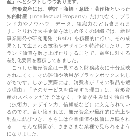
産」へとシフトしつつあります。
無形資産には、特許・商標・意匠・著作権といった
知的財産
（Intellectual Property）だけでなく、ブラ
ンド力やノウハウ、データ、組織力なども含まれま
す。とりわけ大手企業をはじめ多くの組織では、新規
事業開発や研究開発（R&D）を積極的に行い、その成
果として生まれる技術やデザインを特許化したり、ブ
ランド価値を磨き上げたりすることで、顧客に対する
差別化要因を蓄積してきました。
こうした無形資産は一見すると財務諸表に十分反映
されにくく、その評価や活用がブラックボックス化し
がちです。しかし実際には、消費者が「その製品を選
ぶ理由」「そのサービスを信頼する理由」は、有形資
産のスペックだけではなく、企業が生み出す独自性
（技術力、デザイン力、信頼感など）に支えられてい
るのです。言い換えれば、無形資産が最終的に売上や
利益に結びつき、さらには企業価値や株価に反映され
る――そんな構図が、さまざまな業種で見られるよう
になりました。