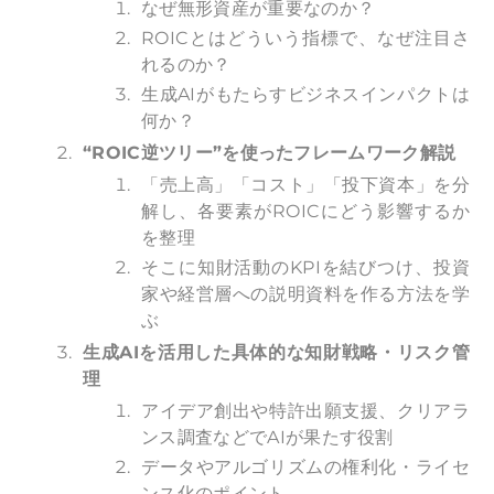
なぜ無形資産が重要なのか？
ROICとはどういう指標で、なぜ注目さ
れるのか？
生成AIがもたらすビジネスインパクトは
何か？
“ROIC
逆ツリー”を使ったフレームワーク解説
「売上高」「コスト」「投下資本」を分
解し、各要素がROICにどう影響するか
を整理
そこに知財活動のKPIを結びつけ、投資
家や経営層への説明資料を作る方法を学
ぶ
生成AIを活用した具体的な知財戦略・リスク管
理
アイデア創出や特許出願支援、クリアラ
ンス調査などでAIが果たす役割
データやアルゴリズムの権利化・ライセ
ンス化のポイント