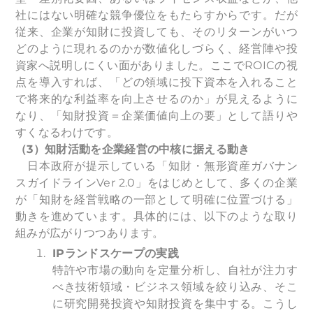
社にはない明確な競争優位をもたらすからです。だが
従来、企業が知財に投資しても、そのリターンがいつ
どのように現れるのかが数値化しづらく、経営陣や投
資家へ説明しにくい面がありました。ここでROICの視
点を導入すれば、「どの領域に投下資本を入れること
で将来的な利益率を向上させるのか」が見えるように
なり、「知財投資＝企業価値向上の要」として語りや
すくなるわけです。
（3）知財活動を企業経営の中核に据える動き
日本政府が提示している「知財・無形資産ガバナン
スガイドラインVer 2.0」をはじめとして、多くの企業
が「知財を経営戦略の一部として明確に位置づける」
動きを進めています。具体的には、以下のような取り
組みが広がりつつあります。
IP
ランドスケープの実践
特許や市場の動向を定量分析し、自社が注力す
べき技術領域・ビジネス領域を絞り込み、そこ
に研究開発投資や知財投資を集中する。こうし