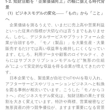
1-2.
知財活動を「企業価値向上」の軸に据える時代背
景
（1）ビジネスモデルの変化――「もの」から「こと」
へ
企業価値を測るうえで、いまだに売上高や営業利益
といった従来の指標が大切なのは言うまでもありませ
ん。しかし、デジタルサービスやプラットフォーム企
業が台頭する中、「モノ（製品）」を大量生産・大量
販売するだけでは高い収益率を維持しにくくなってい
ます。むしろ、利用データや顧客のロイヤルティ、さ
らにはサブスクリプションモデルなど“無形の仕組
み”によって安定的な収益を得る企業が増えてきたので
す。
日本企業でも、製造業が自社でIoTやAIを取り入れ、
アフターサービスやソリューションビジネスへと転換
を図る事例が相次いでいます。こうした「モノからコ
トへ」のビジネスモデル変化は、知財活動の果たす役
割を大きく変えています。特許や商標、営業秘密など
無形資産の持つ競争優位が、ますます重要になる背景