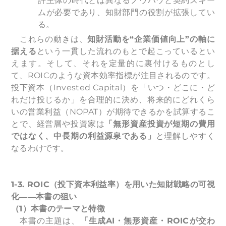
許主体の時代とは異なるノウハウと契約スキー
ムが必要であり、知財部門の役割が拡張してい
る。
これらの動きは、
知財活動を“企業価値向上”の軸に
据える
という一貫した流れのもとで起こっているとい
えます。そして、それを定量的に裏付けるものとし
て、ROICのような資本効率指標が注目されるのです。
投下資本（Invested Capital）を「いつ・どこに・ど
れだけ投じるか」を合理的に決め、将来的にどれくら
いの営業利益（NOPAT）が期待できるかを試算するこ
とで、経営層や投資家は
「無形資産投資が短期の費用
ではなく、中長期の利益源泉である」
と理解しやすく
なるわけです。
1-3. ROIC
（投下資本利益率）を用いた知財戦略の可視
化――本書の狙い
（1）本書のテーマと特徴
本書の主題は、
「生成AI・無形資産・ROICが交わ