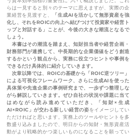
う資本効率指標の重要性について概説しました。これ
らは一見すると別々のテーマに思えますが、実際の企
業経営を見渡すと、
「生成AIを活かして無形資産を強
化し、それをROICの向上へ結びつけて投資家や経営ト
ップと対話する」ことが、今後の大きな潮流となるで
しょう。
本書はその潮流を踏まえ、知財担当者や経営企画・
財務部門が連携して、中長期的な企業価値をどう創造
するかという観点から、実務に役立つヒントや事例を
できるだけ具体的に紹介していきます。
次章以降では、ROICの基礎から「ROIC逆ツリー」
による可視化フレームワーク、さらに生成AIを使った
具体策や先進企業の事例研究まで、一歩ずつ整理しな
がら解説していきます。ぜひ自社の状況や課題に当て
はめながら読み進めていただき、「知財×生成
AI×ROIC」が交わる新しい経営の姿
をイメージしてい
ただければと思います。実務上のツールやヒントを多
数盛り込みましたので、明日からの知財・無形資産活
動がより戦略的かつ楽しいものになることを願ってい