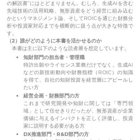
の解説書”にはとどまりません。むしろ、生成AIを含む
先端技術の活用戦略、無形資産をどう経営に組み込む
かというマネジメント論、そしてROICを通じた財務分
析や投資家対応までを横断的に扱う点が大きな特徴で
す。
（2）誰がどのように本書を活かせるのか
本書は主に以下のような読者層を想定しています。
知財部門の担当者・管理職
特許出願やライセンス業務だけでなく、生成AI
などの新技術動向や財務指標（ROIC）の知識
を得て、自社の知財投資を経営層にアピールし
たい方
経営企画・財務部門の方
これまで研究開発や知財に関しては「専門領
域」として任せきりだったが、無形資産が企業
価値に与えるインパクトを正しく評価し、投資
家に説明する必要がある方
DX
推進部門・R&D部門の方