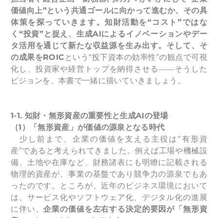
価値向上”という共通ゴールに向かって進むか、その具
体策を探っていきます。知財活動を“コスト”ではな
く“投資”と捉え、生成AIによるイノベーションやデー
タ活用を通じて新たな収益源を生み出す。そして、そ
の成果をROIC
という“投下資本の効率性”の観点で可視
化し、投資家や経営トップを納得させる――そうした
ビジョンを、本書で一緒に描いていきましょう。
1-1.
知財・無形資産の重要性と生成AIの登場
（1）「無形資産」が価値の源泉となる時代
少し前まで、企業の価値を支える主役は“有形資
産”であると考えられてきました。例えば工場や機械設
備、土地や在庫など、財務諸表にも明瞭に記載される
物理的資産が、事業の基盤であり競争力の源泉でもあ
ったのです。ところが、近年のビジネス環境において
は、サービス化やソフトウェア化、デジタル化の進展
に伴い、
企業の価値を左右する決定的要因が「無形資