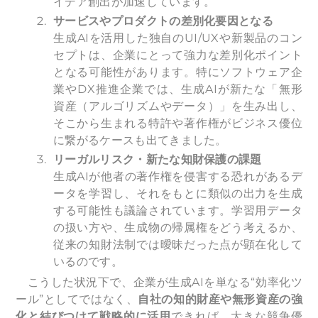
イデア創出が加速しています。
サービスやプロダクトの差別化要因となる
生成AIを活用した独自のUI/UXや新製品のコン
セプトは、企業にとって強力な差別化ポイント
となる可能性があります。特にソフトウェア企
業やDX推進企業では、生成AIが新たな「無形
資産（アルゴリズムやデータ）」を生み出し、
そこから生まれる特許や著作権がビジネス優位
に繋がるケースも出てきました。
リーガルリスク・新たな知財保護の課題
生成AIが他者の著作権を侵害する恐れがあるデ
ータを学習し、それをもとに類似の出力を生成
する可能性も議論されています。学習用データ
の扱い方や、生成物の帰属権をどう考えるか、
従来の知財法制では曖昧だった点が顕在化して
いるのです。
こうした状況下で、企業が生成AIを単なる“効率化ツ
ール”としてではなく、
自社の知的財産や無形資産の強
化と結びつけて戦略的に活用
できれば、大きな競争優