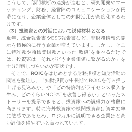
こうして、部門横断の連携が進むと、研究開発やマー
ケティング、財務、経営陣のコミュニケーションが円
滑になり、企業全体としての知財活用が高度化するわ
けです。
（3）投資家との対話において説得材料となる
近年、統合報告書やESG報告書など、非財務情報の開
示を積極的に行う企業が増えています。しかし、そこ
に特許数や商標登録数といった“数値”を並べるだけで
は、投資家は「それがどう企業価値に繋がるのか」を
十分理解しづらいのが実状です。
そこで、
ROIC
をはじめとする財務指標と知財活動の
関連を整理し、「知財投資が中長期でROICを何％押し
上げる見込みか」や「どの特許群がライセンス収入を
生み、どのくらいNOPATを改善し得るか」といったス
トーリーを提示できると、投資家への説得力が格段に
高まります。特に海外投資家や機関投資家は資本効率
に敏感であるため、ロジカルに説明できる企業ほど高
い評価を得やすいと言われています。