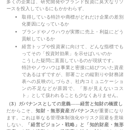
多くの企業は、研究開発やブランド投資に莫大なリソ
ースを投入しているにもかかわらず、
取得している特許や商標がどれだけ企業の差別
化要因になっているか
ブランドやノウハウが実際に売上・利益にどう
貢献しているか
経営トップや投資家に向けて、どんな指標でも
ってその「投資対効果」を示せばいいのか
こうした疑問に直面しているのが現状です。
特許やノウハウは事業と密接に結びついた資産
であるはずですが、部署ごとの縦割りや財務諸
表への反映のしづらさ、社内コミュニケーショ
ンの不足などが原因で、「形が見えないコス
ト」として扱われることも少なくありません。
（3）ガバナンスとしての意義――経営と知財の橋渡し
だからこそ、
知財・無形資産ガバナンス
が重要になり
ます。これは単なる管理体制強化やリスク回避を意味
しない、
「経営ビジョン・戦略」と「知的財産・無形