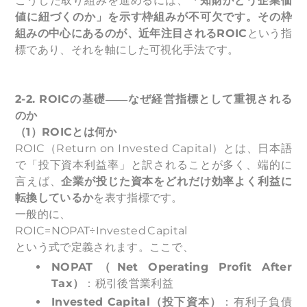
こうした取り組みを進めるには、
「知財がどう企業価
値に紐づくのか」を示す枠組みが不可欠です。その枠
組みの中心にあるのが、近年注目されるROIC
という指
標であり、それを軸にした可視化手法です。
2-2. ROIC
の基礎――なぜ経営指標として重視される
のか
（1）ROICとは何か
ROIC（Return on Invested Capital）とは、日本語
で「投下資本利益率」と訳されることが多く、端的に
言えば、
企業が投じた資本をどれだけ効率よく利益に
転換しているか
を表す指標です。
一般的に、
ROIC=NOPAT÷Invested Capital
という式で定義されます。ここで、
NOPAT
（Net Operating Profit After
Tax）
：税引後営業利益
Invested Capital
（投下資本）
：有利子負債