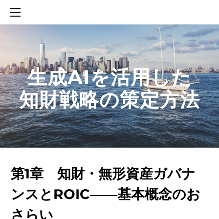
HOME
SERVICES
ABOUT
CONTACT
​生成AIを活用した
BLOG
知財戦略の策定方法
知財活動のROICへの貢献
生成AIを活用した知財戦略の策定方法
生成AIとの「壁打ち」で、新たな発明を創出する方法
第1章 知財・無形資産ガバナ
ンスとROIC――基本概念のお
さらい