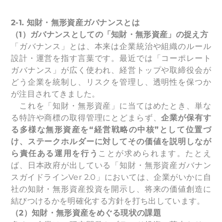
2-1.
知財・無形資産ガバナンスとは
（1）ガバナンスとしての「知財・無形資産」の捉え方
「ガバナンス」とは、本来は企業統治や組織のルール
設計・運営を指す言葉です。最近では「コーポレート
ガバナンス」が広く使われ、経営トップや取締役会が
どう企業を統制し、リスクを管理し、透明性を保つか
が注目されてきました。
これを「知財・無形資産」に当てはめたとき、単な
る特許や商標の取得管理にとどまらず、
企業が保有す
る多様な無形資産を“経営戦略の中核”として位置づ
け、ステークホルダーに対してその価値を説明しなが
ら責任ある運用を行う
ことが求められます。たとえ
ば、日本政府が出している「知財・無形資産ガバナン
スガイドラインVer 2.0」においては、企業がいかに自
社の知財・無形資産投資を開示し、将来の価値創造に
結びつけるかを明確化する方針を打ち出しています。
（2）知財・無形資産をめぐる現状の課題