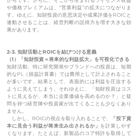
からです。さらに、そこから生まれるライセンス収益
や価格プレミアムは、“営業利益”の拡大につながりま
す。ゆえに、知財投資の意思決定や成果評価をROICと
連動させることは、経営判断の説得力を増す大きな効
果があります。
2-3.
知財活動とROICを結びつける意義
（1）「知財投資＝将来的な利益拡大」を可視化できる
知財活動、特に研究開発やブランドへの投資は、短期
的なPL（損益計算書）では費用として計上されること
が多いです。結果として、表面的には利益を圧迫する
ように見えてしまう。それゆえに、「知財投資はコス
トに見えるが、本当に企業価値を高めるのか？」と疑
問を持つ経営陣や投資家が出てくることも少なくあり
ません。
しかし、ROICの視点を取り入れることで、
「投下資
本に見合う利益が将来生み出されるか」
を計算しやす
くなります。たとえば、新製品のコア特許を取得して