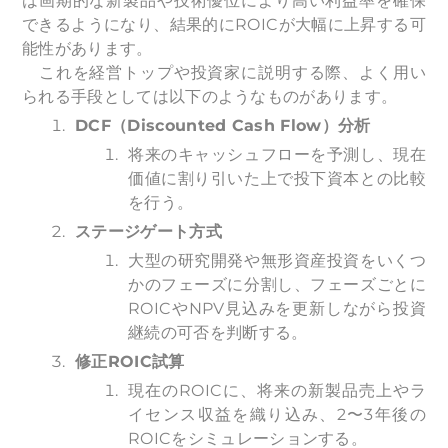
は画期的な新製品や技術優位により高い利益率を確保
できるようになり、結果的にROICが大幅に上昇する可
能性があります。
これを経営トップや投資家に説明する際、よく用い
られる手段としては以下のようなものがあります。
DCF
（Discounted Cash Flow）分析
将来のキャッシュフローを予測し、現在
価値に割り引いた上で投下資本との比較
を行う。
ステージゲート方式
大型の研究開発や無形資産投資をいくつ
かのフェーズに分割し、フェーズごとに
ROICやNPV見込みを更新しながら投資
継続の可否を判断する。
修正ROIC試算
現在のROICに、将来の新製品売上やラ
イセンス収益を織り込み、2〜3年後の
ROICをシミュレーションする。