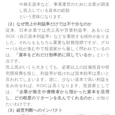
や株主資本など、事業運営のために企業が調達
し投入している資本の総額
という意味になります。
（2）なぜ売上や利益率だけでは不十分なのか
従来、日本企業では売上高や営業利益率、あるいは
ROE（自己資本利益率）などを重視する傾向がありま
した。それらももちろん重要な財務指標ですが、グロ
ーバル化が進む中で投資家から厳しく問われているの
は、
「資本をどれだけ効率的に回しているか」
という
点です。
売上高がいくら大きくても、必要以上の設備投資や研
究開発費を投じ、利益率が低ければ資本効率は悪いと
言われてしまいます。逆に、少ない資本で高い利益を
生み出せれば、ROICは高くなります。投資家として
は、
「企業が株主や債権者から預かった資本を活用
し、どの程度のリターンを生んでくれるのか」
が知り
たいわけです。
（3）経営判断へのインパクト