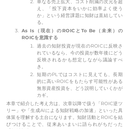
単なる売上拡大、コスト削減の次元を超
え、「投下資本をいかに効率よく使う
か」という経営課題に知財は直結してい
る。
As Is
（現在）のROICとTo Be（未来）の
ROICを意識する
過去の知財投資が現在のROICに反映さ
れているなら、今の投資が数年後にどう
反映されるかも想定しながら議論すべ
き。
短期のPLではコストに見えても、長期
的に高いROICをもたらす可能性がある
無形資産投資を、どう説明していくかが
カギ。
本章で紹介した考え方は、次章以降で扱う「ROIC逆ツ
リー」や「生成AIによる知財戦略の加速」といった具
体策を理解する土台になります。知財活動とROICを結
びつけることで、従来あいまいに語られがちだった