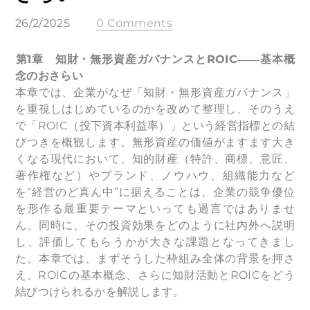
26/2/2025
0 Comments
第1章 知財・無形資産ガバナンスとROIC――基本概
念のおさらい
本章では、企業がなぜ「知財・無形資産ガバナンス」
を重視しはじめているのかを改めて整理し、そのうえ
で「ROIC（投下資本利益率）」という経営指標との結
びつきを概観します。無形資産の価値がますます大き
くなる現代において、知的財産（特許、商標、意匠、
著作権など）やブランド、ノウハウ、組織能力など
を“経営のど真ん中”に据えることは、企業の競争優位
を形作る最重要テーマといっても過言ではありませ
ん。同時に、その投資効果をどのように社内外へ説明
し、評価してもらうかが大きな課題となってきまし
た。本章では、まずそうした枠組み全体の背景を押さ
え、ROICの基本概念、さらに知財活動とROICをどう
結びつけられるかを解説します。