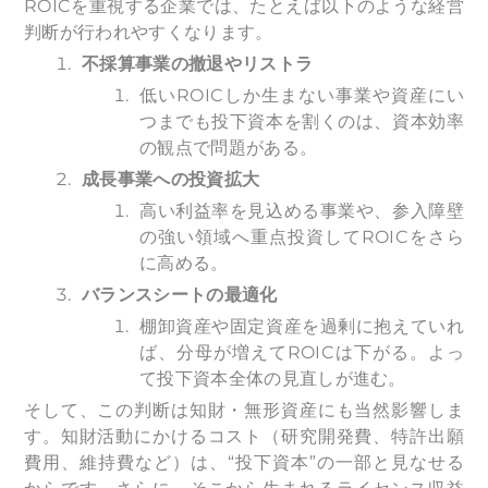
ROICを重視する企業では、たとえば以下のような経営
判断が行われやすくなります。
不採算事業の撤退やリストラ
低いROICしか生まない事業や資産にい
つまでも投下資本を割くのは、資本効率
の観点で問題がある。
成長事業への投資拡大
高い利益率を見込める事業や、参入障壁
の強い領域へ重点投資してROICをさら
に高める。
バランスシートの最適化
棚卸資産や固定資産を過剰に抱えていれ
ば、分母が増えてROICは下がる。よっ
て投下資本全体の見直しが進む。
そして、この判断は知財・無形資産にも当然影響しま
す。知財活動にかけるコスト（研究開発費、特許出願
費用、維持費など）は、“投下資本”の一部と見なせる