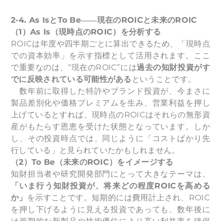
2-4. As Is
とTo Be――現在のROICと未来のROIC
（1）As Is（現時点のROIC）を分析する
ROICは年度や四半期ごとに算出できるため、「現時点
での資本効率」を示す指標として活用されます。ここ
で重要なのは、“現在のROIC”には
過去の知財投資がす
でに反映されている可能性がある
ということです。
数年前に取得した特許やブランド投資が、今まさに
製品差別化や価格プレミアムを生み、営業利益を押し
上げているとすれば、現時点のROICはそれらの無形資
産がもたらす恩恵を受けた状態となっています。しか
し、その投資時点では、同じように「コストばかり先
行している」と見られていたかもしれません。
（2）To Be（未来のROIC）をイメージする
知財担当者や研究開発部門にとって大きなテーマは、
「いま行う知財投資が、将来どの程度ROICを高める
か」
を示すことです。短期的には費用計上され、ROIC
を押し下げるように見える投資であっても、数年後に