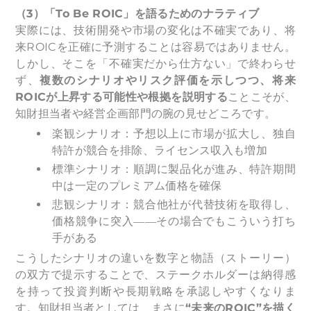
（3）「To Be ROIC」を語るためのナラティブ
実際には、技術開発や市場の変化は不確実であり、将
来ROICを正確に予測することは容易ではありません。
しかし、そこを「不確実だから仕方ない」で終わらせ
ず、
複数のシナリオやリスク評価を示しつつ、将来
ROICが上昇する可能性や根拠を説明する
ことこそが、
知財担当者や経営企画部門の腕の見せどころです。
楽観シナリオ：予想以上に市場が拡大し、独自
特許が競合を排除、ライセンス収入も増加
標準シナリオ：順調に製品化が進み、特許期間
中は一定のプレミアム価格を確保
悲観シナリオ：競合他社が代替技術を取得し、
価格競争に突入――その場合でもこういう打ち
手がある
こうしたシナリオの違いを数字と物語（ストーリー）
の双方で提示することで、ステークホルダーは納得感
を持って投資判断や長期戦略を承認しやすくなりま
す。知財担当者としては、まさに
“未来のROIC”を描く