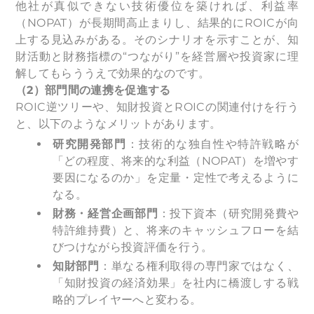
他社が真似できない技術優位を築ければ、利益率
（NOPAT）が長期間高止まりし、結果的にROICが向
上する見込みがある。そのシナリオを示すことが、知
財活動と財務指標の“つながり”を経営層や投資家に理
解してもらううえで効果的なのです。
（2）部門間の連携を促進する
ROIC逆ツリーや、知財投資とROICの関連付けを行う
と、以下のようなメリットがあります。
研究開発部門
：技術的な独自性や特許戦略が
「どの程度、将来的な利益（NOPAT）を増やす
要因になるのか」を定量・定性で考えるように
なる。
財務・経営企画部門
：投下資本（研究開発費や
特許維持費）と、将来のキャッシュフローを結
びつけながら投資評価を行う。
知財部門
：単なる権利取得の専門家ではなく、
「知財投資の経済効果」を社内に橋渡しする戦
略的プレイヤーへと変わる。