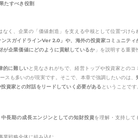
果たすべき役割
はなく、企業の「価値創造」を支える中核として位置づけら
ンスガイドラインVer 2.0」や、海外の投資家コミュニティ
財が企業価値にどのように貢献しているか
」を説明する重要
律的に難しい
と見なされがちで、経営トップや投資家とのコ
ケースも多いのが現実です。そこで、本章で強調したいのは、
や投資家との対話をリードしていく必要がある
ということです
、
中長期の成長エンジンとしての知財投資
を理解・支持して
事業戦略全体に組み込む。