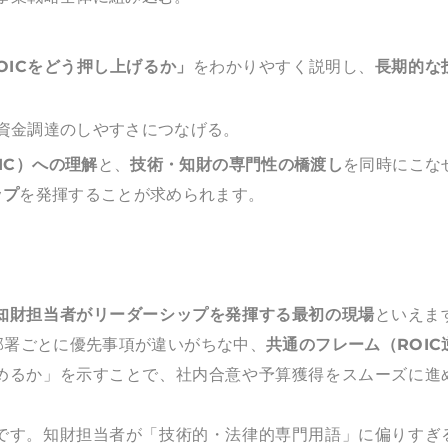
OICをどう押し上げるか」
をわかりやすく説明し、
長期的な
資金調達のしやすさにつなげる。
IC）への理解
と、
技術・知財の専門性の橋渡し
を同時にこな
ップ
を発揮することが求められます。
知財担当者がリーダーシップを発揮する最初の現場
といえま
部署ごとに優先事項が違いがちな中、
共通のフレーム（ROIC
めるか」を示すことで、社内合意や予算獲得をスムーズに進
です。知財担当者が「技術的・法律的専門用語」に偏りすぎ