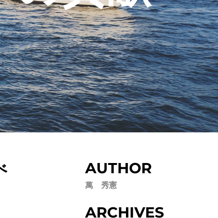
べ
AUTHOR
萬 秀憲
ARCHIVES