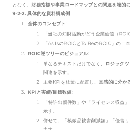
となく、
財務指標や事業ロードマップとの関連を端的
9-2-2. 具体的な資料構成例
全体のコンセプト
:
「当社の知財活動がどう企業価値（ROI
「As IsのROICとTo BeのROIC
ROIC逆ツリーのビジュアル
:
単なるテキストだけでなく、
ロジックツ
関連を示す。
主要KPIを枝葉に配置し、
直感的に分か
KPIと実績/目標数値
:
「特許出願件数」や「ライセンス収益」
示す。
併せて、「模倣品被害削減額」「侵害リ
力大。