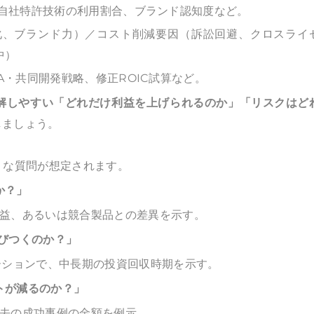
る自社特許技術の利用割合、ブランド認知度など。
別化、ブランド力）／コスト削減要因（訴訟回避、クロスライ
中）
&A・共同開発戦略、修正ROIC試算など。
解しやすい「どれだけ利益を上げられるのか」「リスクはど
しましょう。
うな質問が想定されます。
か？」
収益、あるいは競合製品との差異を示す。
びつくのか？」
ーションで、中長期の投資回収時期を示す。
トが減るのか？」
過去の成功事例の金額を例示。