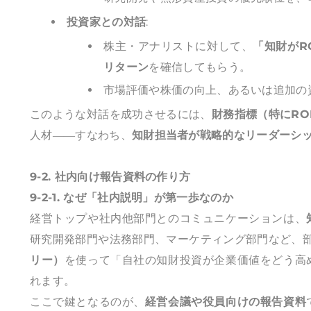
投資家との対話
:
株主・アナリストに対して、
「知財がR
リターン
を確信してもらう。
市場評価や株価の向上、あるいは追加の
このような対話を成功させるには、
財務指標（特にRO
人材――すなわち、
知財担当者が戦略的なリーダーシ
9-2. 社内向け報告資料の作り方
9-2-1. なぜ「社内説明」が第一歩なのか
経営トップや社内他部門とのコミュニケーションは、
研究開発部門や法務部門、マーケティング部門など、
リー）
を使って「自社の知財投資が企業価値をどう高
れます。
ここで鍵となるのが、
経営会議や役員向けの報告資料