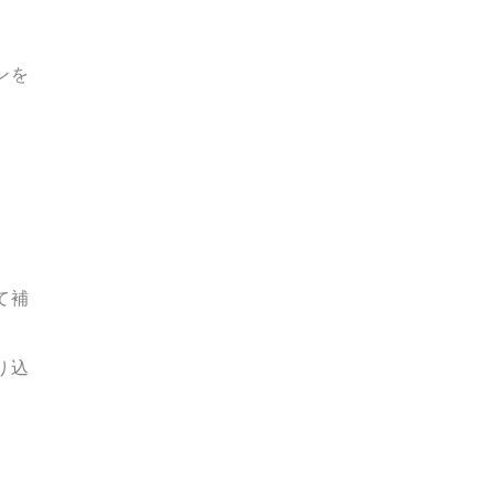
ンを
て補
り込