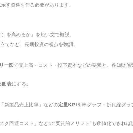
に示す
資料を作る必要があります。
C）を高めるか」を短い文で概説。
」の二本立てなど、長期投資の視点を強調。
リー図
で売上高・コスト・投下資本などの要素と、各知財施
る図表
にする。
「新製品売上比率」などの
定量KPI
を棒グラフ・折れ線グラ
スク回避コスト」などの“実質的メリット”も数値化できれば