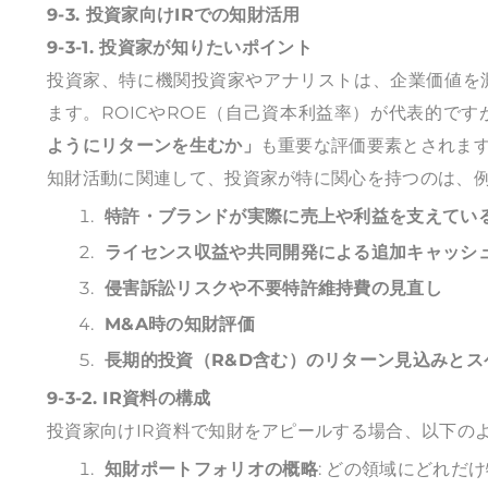
9-3. 投資家向けIRでの知財活用
9-3-1. 投資家が知りたいポイント
投資家、特に機関投資家やアナリストは、企業価値を
ます。ROICやROE（自己資本利益率）が代表的です
ようにリターンを生むか」
も重要な評価要素とされま
知財活動に関連して、投資家が特に関心を持つのは、
特許・ブランドが実際に売上や利益を支えてい
ライセンス収益や共同開発による追加キャッシ
侵害訴訟リスクや不要特許維持費の見直し
M&A時の知財評価
長期的投資（R&D含む）のリターン見込みとス
9-3-2. IR資料の構成
投資家向けIR資料で知財をアピールする場合、以下の
知財ポートフォリオの概略
: どの領域にどれだ