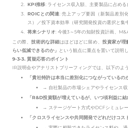
KPI推移
: ライセンス収入額、主要製品に占め
ROICとの関連
: 売上アップ要因（新製品差
ス）／投下資本効率（研究開発投資の選択と集
将来シナリオ
: 今後3～5年の知財投資計画、M
この際、
技術的な詳細
はほどほどに留め、
投資家が理
らい低減できるのか」
という観点に重点を置いて説明
9-3-3. 質疑応答のポイント
IR説明会やアナリストブリーフィングでは、以下のよ
「貴社特許は本当に差別化につながっているの
→ 自社製品の市場シェアやライセンス
「R&D投資額が増えているが、いつ頃利益に結
→ ステージゲート方式やDCFシミュレ
「クロスライセンスや共同開発でどれだけコス
→ 実際に相殺できたライセンス料や、