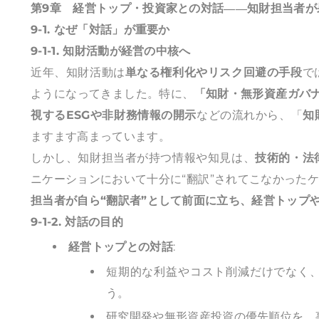
第9章 経営トップ・投資家との対話――知財担当者が
9-1. なぜ「対話」が重要か
9-1-1. 知財活動が経営の中核へ
近年、知財活動は
単なる権利化やリスク回避の手段
で
ようになってきました。特に、
「知財・無形資産ガバナ
視するESGや非財務情報の開示
などの流れから、「
知
ますます高まっています。
しかし、知財担当者が持つ情報や知見は、
技術的・法
ニケーションにおいて十分に“翻訳”されてこなかった
担当者が自ら“翻訳者”として前面に立ち、経営トップ
9-1-2. 対話の目的
経営トップとの対話
:
短期的な利益やコスト削減だけでなく
う。
研究開発や無形資産投資の優先順位を、