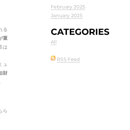
February 2025
January 2025
CATEGORIES
れる
が重
All
性は
RSS Feed
ミュ
知財
。
もら