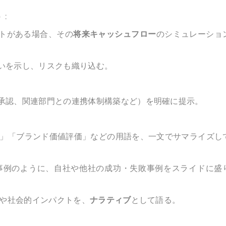
）
:
トがある場合、その
将来キャッシュフロー
のシミュレーショ
いを示し、リスクも織り込む。
承認、関連部門との連携体制構築など）を明確に提示。
匠権」「ブランド価値評価」などの用語を、一文でサマライズし
践事例のように、自社や他社の成功・失敗事例をスライドに盛
性や社会的インパクトを、
ナラティブ
として語る。