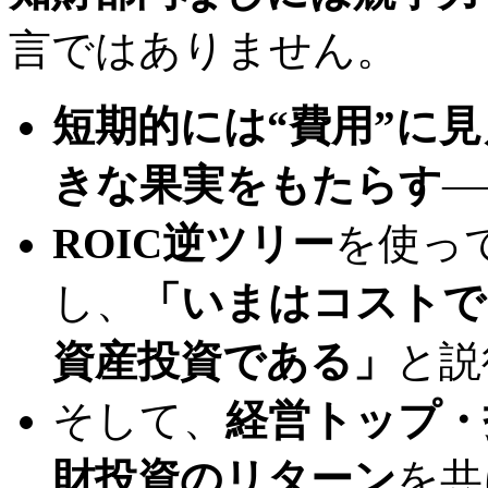
言ではありません。
短期的には“費用”に
きな果実をもたらす
―
ROIC逆ツリー
を使っ
し、
「いまはコストで
資産投資である」
と説
そして、
経営トップ・
財投資のリターン
を共