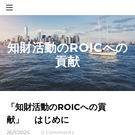
HOME
SERVICES
ABOUT
CONTACT
知財活動のROICへの
BLOG
知財活動のROICへの貢献
貢献
生成AIを活用した知財戦略の策定方法
生成AIとの「壁打ち」で、新たな発明を創出する方法
「知財活動のROICへの貢
献」 はじめに
26/1/2025
0 Comments