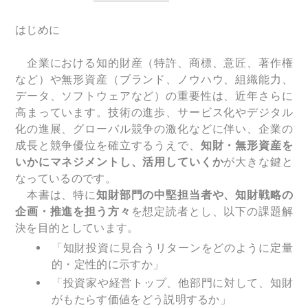
はじめに
企業における知的財産（特許、商標、意匠、著作権
など）や無形資産（ブランド、ノウハウ、組織能力、
データ、ソフトウェアなど）の重要性は、近年さらに
高まっています。技術の進歩、サービス化やデジタル
化の進展、グローバル競争の激化などに伴い、企業の
成長と競争優位を確立するうえで、
知財・無形資産を
いかにマネジメントし、活用していくか
が大きな鍵と
なっているのです。
本書は、特に
知財部門の中堅担当者や、知財戦略の
企画・推進を担う方々
を想定読者とし、以下の課題解
決を目的としています。
「知財投資に見合うリターンをどのように定量
的・定性的に示すか」
「投資家や経営トップ、他部門に対して、知財
がもたらす価値をどう説明するか」