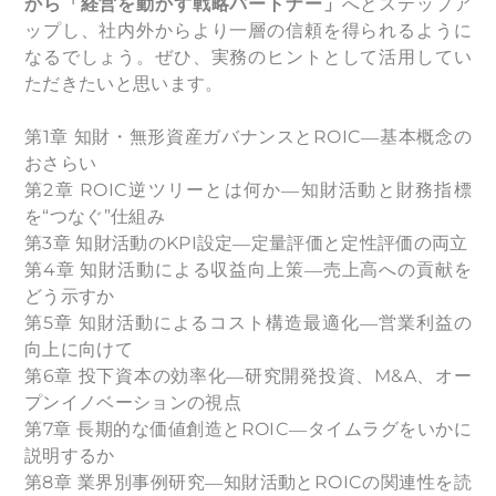
から「経営を動かす戦略パートナー」
へとステップア
ップし、社内外からより一層の信頼を得られるように
なるでしょう。ぜひ、実務のヒントとして活用してい
ただきたいと思います。
第1章 知財・無形資産ガバナンスとROIC―基本概念の
おさらい
第2章 ROIC逆ツリーとは何か―知財活動と財務指標
を“つなぐ”仕組み
第3章 知財活動のKPI設定―定量評価と定性評価の両立
第4章 知財活動による収益向上策―売上高への貢献を
どう示すか
第5章 知財活動によるコスト構造最適化―営業利益の
向上に向けて
第6章 投下資本の効率化―研究開発投資、M&A、オー
プンイノベーションの視点
第7章 長期的な価値創造とROIC―タイムラグをいかに
説明するか
第8章 業界別事例研究―知財活動とROICの関連性を読