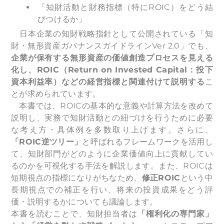
「知財活動と財務指標（特にROIC）をどう結
びつけるか」
日本企業の知財戦略指針として公開されている「知
財・無形資産ガバナンスガイドラインVer 2.0」でも、
企業が保有する無形資産の価値創造プロセスを見える
化し、ROIC（Return on Invested Capital：投下
資本利益率）などの経営指標と関連付けて説明する
こ
とが求められています。
本書では、ROICの基本的な意義や計算方法を改めて
説明し、実務で知財活動との紐づけを行うために必要
な考え方・具体例を多数取り上げます。さらに、
「ROIC逆ツリー」
と呼ばれるフレームワークを活用し
て、知財部門がどのように企業価値向上に貢献してい
るのかを可視化する手法を解説します。また、ROICは
短期視点の指標になりがちなため、
修正ROIC
という中
長期視点での補正を行い、将来の投資成果をどう評
価・説明するかについても議論します。
本書を読むことで、知財担当者は
「権利化の専門家」